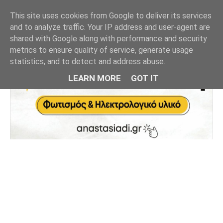
This site uses cookies from Google to deliver its services
and to analyze traffic. Your IP address and user-agent are
shared with Google along with performance and security
metrics to ensure quality of service, generate usage
statistics, and to detect and address abuse.
LEARN MORE
GOT IT