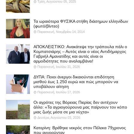
Τρίτη, Αυγούστου 05, 2025
Τα ωραιότερα ΦΥΣΙΚΑ στήθη διάσημων ελληνίδων
(φωτό/βίντεο)
Παρασκευή, Νοεμβρίου 14, 2014
ΑΠΟΚΛΕΙΣΤΙΚΟ: Ανακάτεψε την τράπουλα πάλι ο
Κομπατσιάρης – Αυτός είναι ο νέος Αντιδήμαρχος
Γαβριήλ Αμανατίδης και αυτές είναι οι
αρμοδιότητες που αναλαμβάνει!
Παρασκευή, Ιουλίου 31, 2026
ΔΥΠΑ: Ποιοι άνεργοι δικαιούνται επιδότηση
μισθού έως 1.250 ευρώ και πώς μπορούν να
υποβάλουν αίτηση
Παρασκευή, Ιουλίου 17, 2026
Οι αγρότες της Βόρειας Πιερίας δεν αντέχουν
άλλο: «Τα αγριογούρουνα μας παίρνουν τον κόπο
μιας ζωής μέσα σε μια νύχτα»
Δευτέρα, Αυγούστου 03, 2026
Κατερίνη: Βρέθηκε νεκρός στον Πέλεκα 79χρονος
που αγνοούνταν