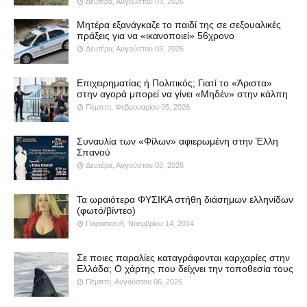
Δευτέρα, Αυγούστου 03, 2026
Μητέρα εξανάγκαζε το παιδί της σε σεξουαλικές
πράξεις για να «ικανοποιεί» 56χρονο
Δευτέρα, Αυγούστου 03, 2026
Επιχειρηματίας ή Πολιτικός; Γιατί το «Άριστα»
στην αγορά μπορεί να γίνει «Μηδέν» στην κάλπη
Πέμπτη, Φεβρουαρίου 05, 2026
Συναυλία των «Φίλων» αφιερωμένη στην Έλλη
Σπανού
Δευτέρα, Αυγούστου 03, 2026
Τα ωραιότερα ΦΥΣΙΚΑ στήθη διάσημων ελληνίδων
(φωτό/βίντεο)
Παρασκευή, Νοεμβρίου 14, 2014
Σε ποιες παραλίες καταγράφονται καρχαρίες στην
Ελλάδα; Ο χάρτης που δείχνει την τοποθεσία τους
Πέμπτη, Αυγούστου 06, 2026