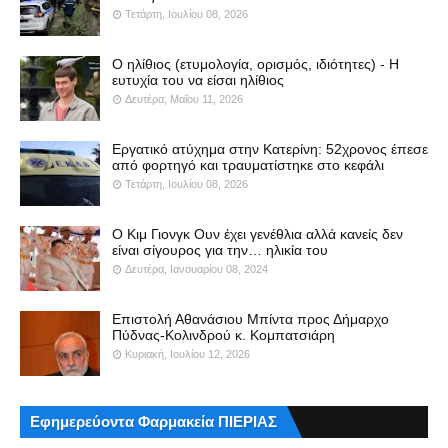
Τετάρτη, Ιουλίου 08, 2026
Ο ηλίθιος (ετυμολογία, ορισμός, ιδιότητες) - Η
ευτυχία του να είσαι ηλίθιος
Δευτέρα, Μαΐου 11, 2026
Εργατικό ατύχημα στην Κατερίνη: 52χρονος έπεσε
από φορτηγό και τραυματίστηκε στο κεφάλι
Τετάρτη, Ιουλίου 08, 2026
Ο Κιμ Γιονγκ Ουν έχει γενέθλια αλλά κανείς δεν
είναι σίγουρος για την… ηλικία του
Δευτέρα, Ιανουαρίου 08, 2024
Επιστολή Αθανάσιου Μπίντα προς Δήμαρχο
Πύδνας-Κολινδρού κ. Κομπατσιάρη
Κυριακή, Ιουλίου 12, 2026
Εφημερεύοντα Φαρμακεία ΠΙΕΡΙΑΣ