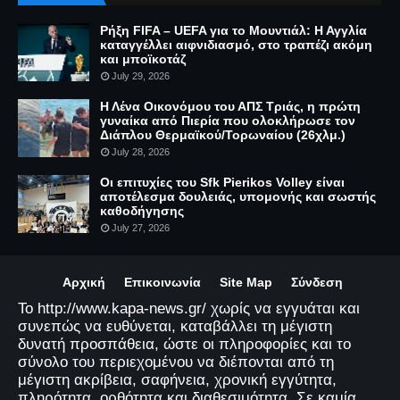
Ρήξη FIFA – UEFA για το Μουντιάλ: Η Αγγλία
καταγγέλλει αιφνιδιασμό, στο τραπέζι ακόμη
και μποϊκοτάζ
July 29, 2026
Η Λένα Οικονόμου του ΑΠΣ Τριάς, η πρώτη
γυναίκα από Πιερία που ολοκλήρωσε τον
Διάπλου Θερμαϊκού/Τορωναίου (26χλμ.)
July 28, 2026
Οι επιτυχίες του Sfk Pierikos Volley είναι
αποτέλεσμα δουλειάς, υπομονής και σωστής
καθοδήγησης
July 27, 2026
Αρχική
Επικοινωνία
Site Map
Σύνδεση
Το http://www.kapa-news.gr/ χωρίς να εγγυάται και
συνεπώς να ευθύνεται, καταβάλλει τη μέγιστη
δυνατή προσπάθεια, ώστε οι πληροφορίες και το
σύνολο του περιεχομένου να διέπονται από τη
μέγιστη ακρίβεια, σαφήνεια, χρονική εγγύτητα,
πληρότητα, ορθότητα και διαθεσιμότητα. Σε καμία