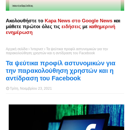
Ακολουθήστε το
Kapa News στο Google News
και
μάθετε πρώτοι όλες τις
ειδήσεις
με
καθημερινή
ενημέρωση
Αρχική σελίδα
Ίντερνετ
Τα ψεύτικα προφίλ αστυνομικών για την
παρακολούθηση χρηστών και η αντίδραση του Facebook
Τα ψεύτικα προφίλ αστυνομικών για
την παρακολούθηση χρηστών και η
αντίδραση του Facebook
Τρίτη, Νοεμβρίου 23, 2021