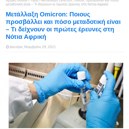
Αρχική σελίδα
Υγεία
Μετάλλαξη Omicron: Ποιους προσβάλλει και πόσο
μεταδοτική είναι – Τι δείχνουν οι πρώτες έρευνες στη Νότια Αφρική
Μετάλλαξη Omicron: Ποιους
προσβάλλει και πόσο μεταδοτική είναι
– Τι δείχνουν οι πρώτες έρευνες στη
Νότια Αφρική
Δευτέρα, Νοεμβρίου 29, 2021