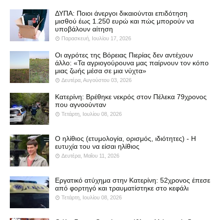
ΔΥΠΑ: Ποιοι άνεργοι δικαιούνται επιδότηση
μισθού έως 1.250 ευρώ και πώς μπορούν να
υποβάλουν αίτηση
Παρασκευή, Ιουλίου 17, 2026
Οι αγρότες της Βόρειας Πιερίας δεν αντέχουν
άλλο: «Τα αγριογούρουνα μας παίρνουν τον κόπο
μιας ζωής μέσα σε μια νύχτα»
Δευτέρα, Αυγούστου 03, 2026
Κατερίνη: Βρέθηκε νεκρός στον Πέλεκα 79χρονος
που αγνοούνταν
Τετάρτη, Ιουλίου 08, 2026
Ο ηλίθιος (ετυμολογία, ορισμός, ιδιότητες) - Η
ευτυχία του να είσαι ηλίθιος
Δευτέρα, Μαΐου 11, 2026
Εργατικό ατύχημα στην Κατερίνη: 52χρονος έπεσε
από φορτηγό και τραυματίστηκε στο κεφάλι
Τετάρτη, Ιουλίου 08, 2026