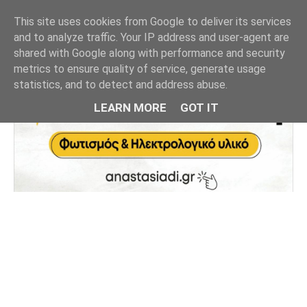
This site uses cookies from Google to deliver its services
and to analyze traffic. Your IP address and user-agent are
shared with Google along with performance and security
metrics to ensure quality of service, generate usage
statistics, and to detect and address abuse.
LEARN MORE
GOT IT