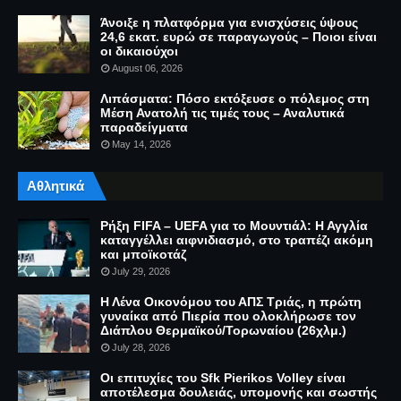
Άνοιξε η πλατφόρμα για ενισχύσεις ύψους
24,6 εκατ. ευρώ σε παραγωγούς – Ποιοι είναι
οι δικαιούχοι
August 06, 2026
Λιπάσματα: Πόσο εκτόξευσε ο πόλεμος στη
Μέση Ανατολή τις τιμές τους – Αναλυτικά
παραδείγματα
May 14, 2026
Αθλητικά
Ρήξη FIFA – UEFA για το Μουντιάλ: Η Αγγλία
καταγγέλλει αιφνιδιασμό, στο τραπέζι ακόμη
και μποϊκοτάζ
July 29, 2026
Η Λένα Οικονόμου του ΑΠΣ Τριάς, η πρώτη
γυναίκα από Πιερία που ολοκλήρωσε τον
Διάπλου Θερμαϊκού/Τορωναίου (26χλμ.)
July 28, 2026
Οι επιτυχίες του Sfk Pierikos Volley είναι
αποτέλεσμα δουλειάς, υπομονής και σωστής