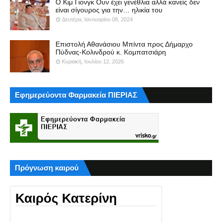
Ο Κιμ Γιονγκ Ουν έχει γενέθλια αλλά κανείς δεν
είναι σίγουρος για την… ηλικία του
Δευτέρα, Ιανουαρίου 08, 2024
Επιστολή Αθανάσιου Μπίντα προς Δήμαρχο
Πύδνας-Κολινδρού κ. Κομπατσιάρη
Κυριακή, Ιουλίου 12, 2026
Εφημερεύοντα Φαρμακεία ΠΙΕΡΙΑΣ
Πρόγνωση καιρού
Καιρός Κατερίνη