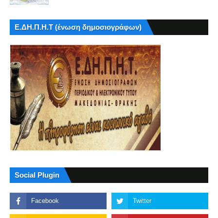
Ε.ΔΗ.Π.Η.Τ (ένωση δημοσιογράφων)
Social Plugin