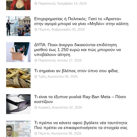
Παρασκευή, Νοεμβρίου 14, 2014
Επιχειρηματίας ή Πολιτικός; Γιατί το «Άριστα»
στην αγορά μπορεί να γίνει «Μηδέν» στην κάλπη
Πέμπτη, Φεβρουαρίου 05, 2026
ΔΥΠΑ: Ποιοι άνεργοι δικαιούνται επιδότηση
μισθού έως 1.250 ευρώ και πώς μπορούν να
υποβάλουν αίτηση
Παρασκευή, Ιουλίου 17, 2026
Τι σημαίνει αν βλέπεις στον ύπνο σου φίδια;
Τρίτη, Αυγούστου 05, 2025
Τι είναι τα έξυπνα γυαλιά Ray-Ban Meta – Πόσο
κοστίζουν
Κυριακή, Αυγούστου 02, 2026
Τι πρέπει να κάνετε αφού βγάλετε νέα ταυτότητα:
Πού πρέπει να επικαιροποιήσετε τα στοιχεία σας
Πέμπτη, Αυγούστου 06, 2026