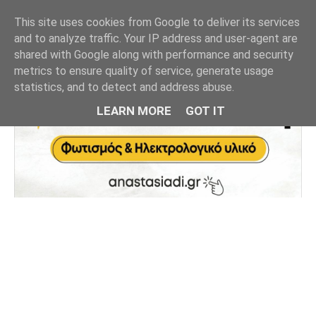
This site uses cookies from Google to deliver its services
and to analyze traffic. Your IP address and user-agent are
shared with Google along with performance and security
metrics to ensure quality of service, generate usage
statistics, and to detect and address abuse.
LEARN MORE
GOT IT