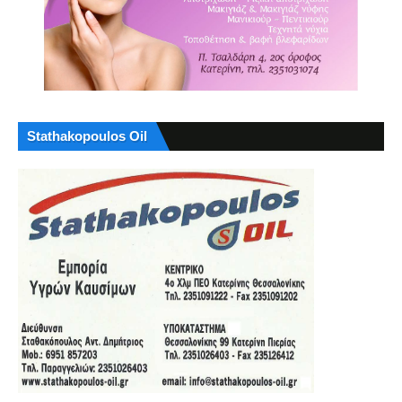
Stathakopoulos Oil