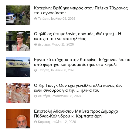
Κατερίνη: Βρέθηκε νεκρός στον Πέλεκα 79χρονος
που αγνοούνταν
Τετάρτη, Ιουλίου 08, 2026
Ο ηλίθιος (ετυμολογία, ορισμός, ιδιότητες) - Η
ευτυχία του να είσαι ηλίθιος
Δευτέρα, Μαΐου 11, 2026
Εργατικό ατύχημα στην Κατερίνη: 52χρονος έπεσε
από φορτηγό και τραυματίστηκε στο κεφάλι
Τετάρτη, Ιουλίου 08, 2026
Ο Κιμ Γιονγκ Ουν έχει γενέθλια αλλά κανείς δεν
είναι σίγουρος για την… ηλικία του
Δευτέρα, Ιανουαρίου 08, 2024
Επιστολή Αθανάσιου Μπίντα προς Δήμαρχο
Πύδνας-Κολινδρού κ. Κομπατσιάρη
Κυριακή, Ιουλίου 12, 2026