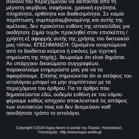
σύνολο του περιεχομένου να διέπονται από τη
μέγιστη ακρίβεια, σαφήνεια, χρονική εγγύτητα,
πληρότητα, ορθότητα και διαθεσιμότητα. Σε καμία
περίπτωση, συμπεριλαμβανομένης και αυτής της
αμέλειας, δεν προκύπτει ευθύνη της ιστοσελίδας για
οιαδήποτε ζημία τυχόν προκληθεί στον επισκέπτη /
χρήστη εξ αφορμής αυτής της χρήσης του δικτυακού
μας τόπου. ΕΠΙΣΗΜΑΝΣΗ: Ορισμένα αναρτώμενα
από το διαδίκτυο κείμενα ή εικόνες (με σχετική
σημείωση της πηγής), θεωρούμε ότι είναι δημόσια.
Αν υπάρχουν δικαιώματα συγγραφέων,
παρακαλούμε ενημερώστε μας για να τα
αφαιρέσουμε. Επίσης σημειώνεται ότι οι απόψεις του
ιστολόγιου μπορεί να μην συμπίπτουν με τα
περιεχόμενα του άρθρου. Για τα άρθρα που
δημοσιεύονται εδώ, ουδεμία ευθύνη εκ του νόμου
φέρουμε καθώς απηχούν αποκλειστικά τις απόψεις
των συντακτών τους και δεν δεσμεύουν καθ’
οιονδήποτε τρόπο το ιστολόγιο.
Copyright ©
2026
Kapa News το portal της Πιερίας
/ Κατασκευή -
Υποστήριξη :
http://www.kapa-webtv.gr