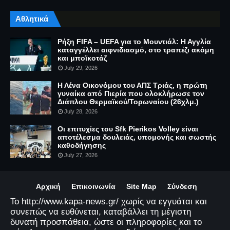
Αθλητικά
Ρήξη FIFA – UEFA για το Μουντιάλ: Η Αγγλία
καταγγέλλει αιφνιδιασμό, στο τραπέζι ακόμη
και μποϊκοτάζ
July 29, 2026
Η Λένα Οικονόμου του ΑΠΣ Τριάς, η πρώτη
γυναίκα από Πιερία που ολοκλήρωσε τον
Διάπλου Θερμαϊκού/Τορωναίου (26χλμ.)
July 28, 2026
Οι επιτυχίες του Sfk Pierikos Volley είναι
αποτέλεσμα δουλειάς, υπομονής και σωστής
καθοδήγησης
July 27, 2026
Αρχική
Επικοινωνία
Site Map
Σύνδεση
Το http://www.kapa-news.gr/ χωρίς να εγγυάται και
συνεπώς να ευθύνεται, καταβάλλει τη μέγιστη
δυνατή προσπάθεια, ώστε οι πληροφορίες και το