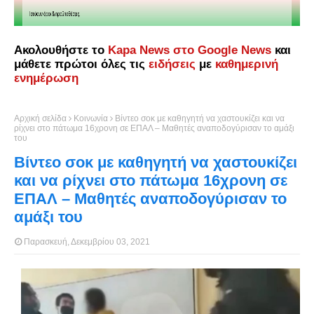
Ακολουθήστε το
Kapa News στο Google News
και
μάθετε πρώτοι όλες τις
ειδήσεις
με
καθημερινή
ενημέρωση
Αρχική σελίδα
Κοινωνία
Βίντεο σοκ με καθηγητή να χαστουκίζει και να
ρίχνει στο πάτωμα 16χρονη σε ΕΠΑΛ – Μαθητές αναποδογύρισαν το αμάξι
του
Βίντεο σοκ με καθηγητή να χαστουκίζει
και να ρίχνει στο πάτωμα 16χρονη σε
ΕΠΑΛ – Μαθητές αναποδογύρισαν το
αμάξι του
Παρασκευή, Δεκεμβρίου 03, 2021