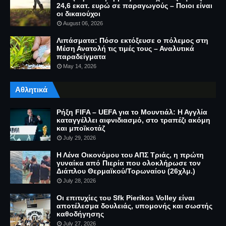
24,6 εκατ. ευρώ σε παραγωγούς – Ποιοι είναι
οι δικαιούχοι
August 06, 2026
Λιπάσματα: Πόσο εκτόξευσε ο πόλεμος στη
Μέση Ανατολή τις τιμές τους – Αναλυτικά
παραδείγματα
May 14, 2026
Αθλητικά
Ρήξη FIFA – UEFA για το Μουντιάλ: Η Αγγλία
καταγγέλλει αιφνιδιασμό, στο τραπέζι ακόμη
και μποϊκοτάζ
July 29, 2026
Η Λένα Οικονόμου του ΑΠΣ Τριάς, η πρώτη
γυναίκα από Πιερία που ολοκλήρωσε τον
Διάπλου Θερμαϊκού/Τορωναίου (26χλμ.)
July 28, 2026
Οι επιτυχίες του Sfk Pierikos Volley είναι
αποτέλεσμα δουλειάς, υπομονής και σωστής
καθοδήγησης
July 27, 2026