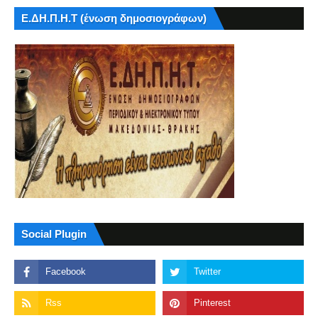
Ε.ΔΗ.Π.Η.Τ (ένωση δημοσιογράφων)
Social Plugin