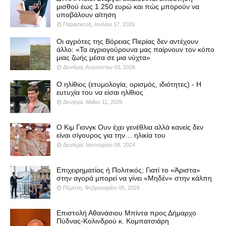
μισθού έως 1.250 ευρώ και πώς μπορούν να
υποβάλουν αίτηση
Παρασκευή, Ιουλίου 17, 2026
Οι αγρότες της Βόρειας Πιερίας δεν αντέχουν
άλλο: «Τα αγριογούρουνα μας παίρνουν τον κόπο
μιας ζωής μέσα σε μια νύχτα»
Δευτέρα, Αυγούστου 03, 2026
Ο ηλίθιος (ετυμολογία, ορισμός, ιδιότητες) - Η
ευτυχία του να είσαι ηλίθιος
Δευτέρα, Μαΐου 11, 2026
Ο Κιμ Γιονγκ Ουν έχει γενέθλια αλλά κανείς δεν
είναι σίγουρος για την… ηλικία του
Δευτέρα, Ιανουαρίου 08, 2024
Επιχειρηματίας ή Πολιτικός; Γιατί το «Άριστα»
στην αγορά μπορεί να γίνει «Μηδέν» στην κάλπη
Πέμπτη, Φεβρουαρίου 05, 2026
Επιστολή Αθανάσιου Μπίντα προς Δήμαρχο
Πύδνας-Κολινδρού κ. Κομπατσιάρη