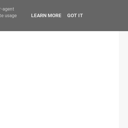
er-agent
LEARN MORE
GOT IT
ate usage