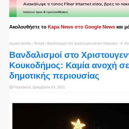
Ακολουθήστε το
Kapa News στο Google News
και μ
Αρχική σελίδα
Τοπικά
Βανδαλισμοί στο Χριστουγεννιάτικο διάκοσμο - Κ. 
Βανδαλισμοί στο Χριστουγενν
Κουκοδήμος: Καμία ανοχή σ
δημοτικής περιουσίας
Παρασκευή, Δεκεμβρίου 03, 2021