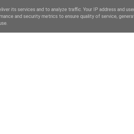
iver its services and to analyze traffic. Your IP address and us
mance and security metrics to ensure quality of service, gener
use.