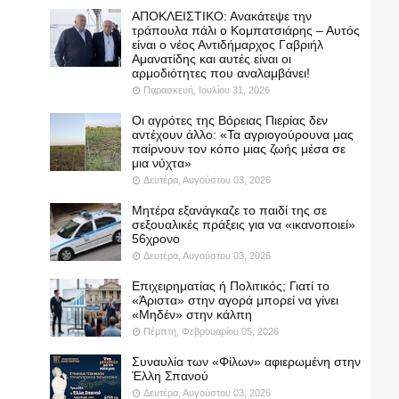
ΑΠΟΚΛΕΙΣΤΙΚΟ: Ανακάτεψε την
τράπουλα πάλι ο Κομπατσιάρης – Αυτός
είναι ο νέος Αντιδήμαρχος Γαβριήλ
Αμανατίδης και αυτές είναι οι
αρμοδιότητες που αναλαμβάνει!
Παρασκευή, Ιουλίου 31, 2026
Οι αγρότες της Βόρειας Πιερίας δεν
αντέχουν άλλο: «Τα αγριογούρουνα μας
παίρνουν τον κόπο μιας ζωής μέσα σε
μια νύχτα»
Δευτέρα, Αυγούστου 03, 2026
Μητέρα εξανάγκαζε το παιδί της σε
σεξουαλικές πράξεις για να «ικανοποιεί»
56χρονο
Δευτέρα, Αυγούστου 03, 2026
Επιχειρηματίας ή Πολιτικός; Γιατί το
«Άριστα» στην αγορά μπορεί να γίνει
«Μηδέν» στην κάλπη
Πέμπτη, Φεβρουαρίου 05, 2026
Συναυλία των «Φίλων» αφιερωμένη στην
Έλλη Σπανού
Δευτέρα, Αυγούστου 03, 2026