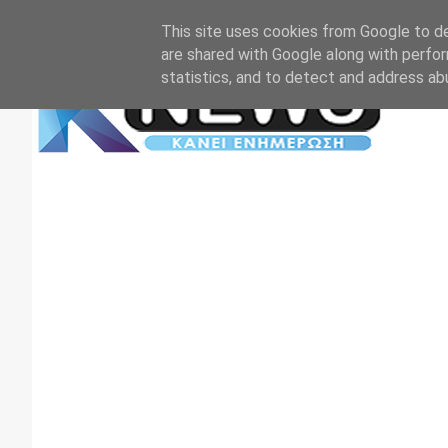
Αρχική
Επικοινωνία
Πρωτοσέλιδα
TV+RADIO
This site uses cookies from Google to del
are shared with Google along with perfor
statistics, and to detect and address ab