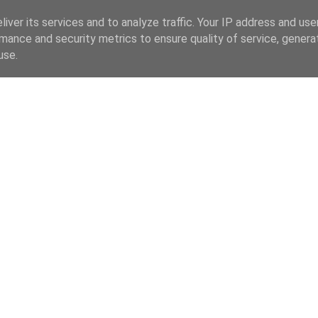
iver its services and to analyze traffic. Your IP address and us
mance and security metrics to ensure quality of service, gener
use.