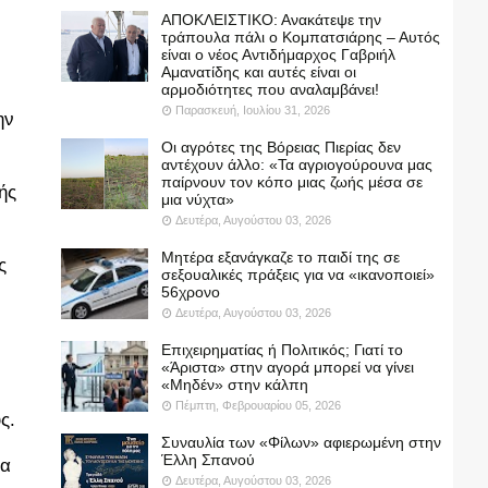
ΑΠΟΚΛΕΙΣΤΙΚΟ: Ανακάτεψε την
τράπουλα πάλι ο Κομπατσιάρης – Αυτός
είναι ο νέος Αντιδήμαρχος Γαβριήλ
Αμανατίδης και αυτές είναι οι
αρμοδιότητες που αναλαμβάνει!
Παρασκευή, Ιουλίου 31, 2026
ην
Οι αγρότες της Βόρειας Πιερίας δεν
αντέχουν άλλο: «Τα αγριογούρουνα μας
παίρνουν τον κόπο μιας ζωής μέσα σε
ής
μια νύχτα»
Δευτέρα, Αυγούστου 03, 2026
Μητέρα εξανάγκαζε το παιδί της σε
ς
σεξουαλικές πράξεις για να «ικανοποιεί»
56χρονο
Δευτέρα, Αυγούστου 03, 2026
Επιχειρηματίας ή Πολιτικός; Γιατί το
«Άριστα» στην αγορά μπορεί να γίνει
«Μηδέν» στην κάλπη
Πέμπτη, Φεβρουαρίου 05, 2026
ς.
Συναυλία των «Φίλων» αφιερωμένη στην
Έλλη Σπανού
ία
Δευτέρα, Αυγούστου 03, 2026