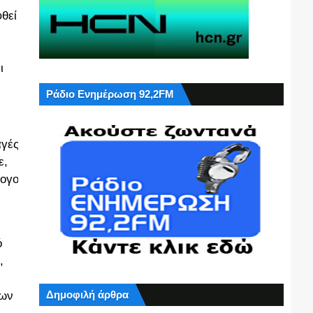
θεί
ι
Ράδιο Ενημέρωση 92,2FM
αγές
ε,
λογο
ό
,
Δημοφιλή άρθρα
ίων