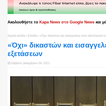
Ακολουθήστε το
Kapa News στο Google News
και μ
Αρχική σελίδα
Ελλάδα
«Όχι» δικαστών και εισαγγελέων στην αξιολόγησή τ
«Όχι» δικαστών και εισαγγε
εξετάσεων
Σάββατο, Δεκεμβρίου 04, 2021