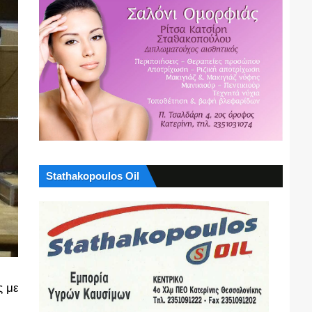
Stathakopoulos Oil
ς με