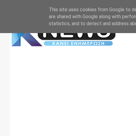
Αρχική
Επικοινωνία
Πρωτοσέλιδα
TV+RADIO
This site uses cookies from Google to del
are shared with Google along with perfor
statistics, and to detect and address ab