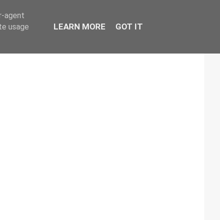
er-agent
LEARN MORE
GOT IT
ate usage