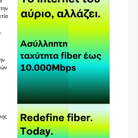
α
στην
ετία
,
ην
τών
λης