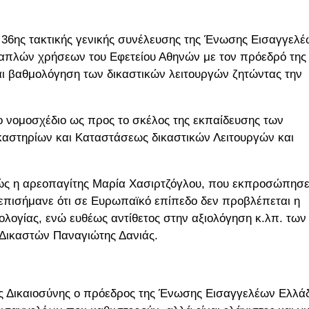
ς 36ης τακτικής γενικής συνέλευσης της Ένωσης Εισαγγελ
απλών χρήσεων του Εφετείου Αθηνών με τον πρόεδρό της
ι βαθμολόγηση των δικαστικών λειτουργών ζητώντας την
ο νομοσχέδιο ως προς το σκέλος της εκπαίδευσης των
ικαστηρίων και Καταστάσεως δικαστικών Λειτουργών και
φώς η αρεοπαγίτης Μαρία Χασιρτζόγλου, που εκπροσώπησ
 επισήμανε ότι σε Ευρωπαϊκό επίπεδο δεν προβλέπεται η
λογίας, ενώ ευθέως αντίθετος στην αξιολόγηση κ.λπ. των
 Δικαστών Παναγιώτης Δανιάς.
ης Δικαιοσύνης ο πρόεδρος της Ένωσης Εισαγγελέων Ελλά