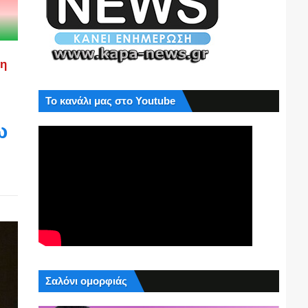
ση
Το κανάλι μας στο Youtube
ω
Σαλόνι ομορφιάς