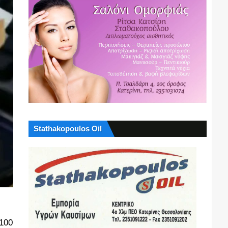
Stathakopoulos Oil
 100