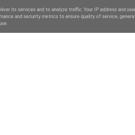
iver its services and to analyze traffic. Your IP address and us
mance and security metrics to ensure quality of service, gener
use.