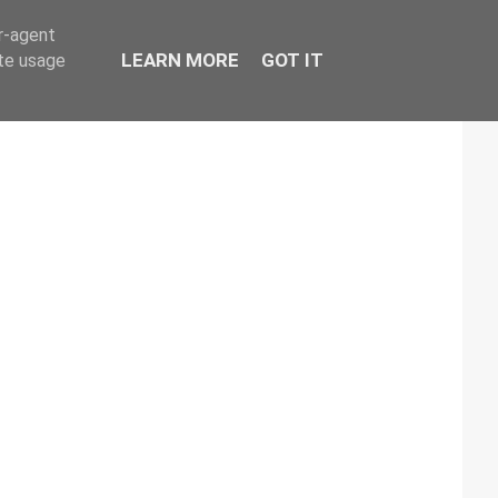
er-agent
LEARN MORE
GOT IT
ate usage