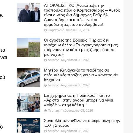
ΑΠΟΚΛΕΙΣΤΙΚΟ: Ανακάτεψε την
τράπουλα πάλι ο Κομπατσιάρης – Αυτός
είναι ο νέος Αντιδήμαρχος Γαβριήλ
υν
Αμανατίδης και αυτές είναι οι
αρμοδιότητες που αναλαμβάνει!
Παρασκευή, Ιουλίου 31, 2026
Οι αγρότες της Βόρειας Πιερίας δεν
αντέχουν άλλο: «Τα αγριογούρουνα μας
παίρνουν τον κόπο μιας ζωής μέσα σε
 τα
μια νύχτα»
ίναι
Δευτέρα, Αυγούστου 03, 2026
Μητέρα εξανάγκαζε το παιδί της σε
σεξουαλικές πράξεις για να «ικανοποιεί»
κού
56χρονο
Δευτέρα, Αυγούστου 03, 2026
.
Επιχειρηματίας ή Πολιτικός; Γιατί το
«Άριστα» στην αγορά μπορεί να γίνει
«Μηδέν» στην κάλπη
Πέμπτη, Φεβρουαρίου 05, 2026
Συναυλία των «Φίλων» αφιερωμένη στην
Έλλη Σπανού
πό
Δευτέρα, Αυγούστου 03, 2026