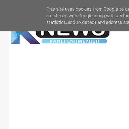
Αρχική
Επικοινωνία
Πρωτοσέλιδα
TV+RADIO
This site uses cookies from Google to del
are shared with Google along with perfor
statistics, and to detect and address ab