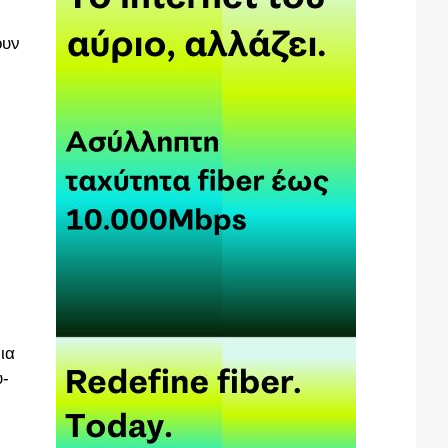
ουν
ια
υ-