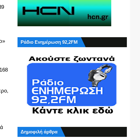
39
ρ»
Ράδιο Ενημέρωση 92,2FM
 168
ερο,
τά
Δημοφιλή άρθρα