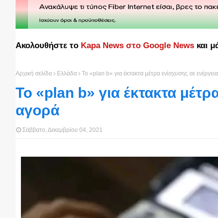
Ακολουθήστε το
Kapa News στο Google News
και μ
Αρχική σελίδα
Ελλάδα
Το «plan b» για έκτακτα μέτρα ενίσχυσης σε ενέργει
Το «plan b» για έκτακτα μέτρ
αγορά
Σάββατο, Δεκεμβρίου 04, 2021