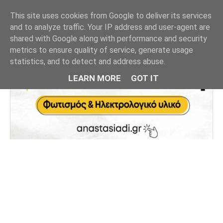
This site uses cookies from Google to deliver its services
and to analyze traffic. Your IP address and user-agent are
shared with Google along with performance and security
metrics to ensure quality of service, generate usage
statistics, and to detect and address abuse.
LEARN MORE
GOT IT