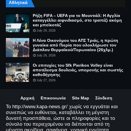
Αθλητικά
Ρήξη FIFA – UEFA για το Μουντιάλ: Η Αγγλία
καταγγέλλει αιφνιδιασμό, στο τραπέζι ακόμη
και μποϊκοτάζ
July 29, 2026
Η Λένα Οικονόμου του ΑΠΣ Τριάς, η πρώτη
γυναίκα από Πιερία που ολοκλήρωσε τον
Διάπλου Θερμαϊκού/Τορωναίου (26χλμ.)
July 28, 2026
Οι επιτυχίες του Sfk Pierikos Volley είναι
αποτέλεσμα δουλειάς, υπομονής και σωστής
καθοδήγησης
July 27, 2026
Αρχική
Επικοινωνία
Site Map
Σύνδεση
Το http://www.kapa-news.gr/ χωρίς να εγγυάται και
συνεπώς να ευθύνεται, καταβάλλει τη μέγιστη
δυνατή προσπάθεια, ώστε οι πληροφορίες και το
σύνολο του περιεχομένου να διέπονται από τη
μέγιστη ακρίβεια, σαφήνεια, χρονική εγγύτητα,