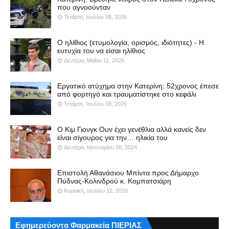
που αγνοούνταν
Τετάρτη, Ιουλίου 08, 2026
Ο ηλίθιος (ετυμολογία, ορισμός, ιδιότητες) - Η
ευτυχία του να είσαι ηλίθιος
Δευτέρα, Μαΐου 11, 2026
Εργατικό ατύχημα στην Κατερίνη: 52χρονος έπεσε
από φορτηγό και τραυματίστηκε στο κεφάλι
Τετάρτη, Ιουλίου 08, 2026
Ο Κιμ Γιονγκ Ουν έχει γενέθλια αλλά κανείς δεν
είναι σίγουρος για την… ηλικία του
Δευτέρα, Ιανουαρίου 08, 2024
Επιστολή Αθανάσιου Μπίντα προς Δήμαρχο
Πύδνας-Κολινδρού κ. Κομπατσιάρη
Κυριακή, Ιουλίου 12, 2026
Εφημερεύοντα Φαρμακεία ΠΙΕΡΙΑΣ