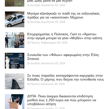
μιας ζωής μέσα σε μια νύχτα»
Δευτέρα, Αυγούστου 03, 2026
Μητέρα εξανάγκαζε το παιδί της σε σεξουαλικές
πράξεις για να «ικανοποιεί» 56χρονο
Δευτέρα, Αυγούστου 03, 2026
Επιχειρηματίας ή Πολιτικός; Γιατί το «Άριστα»
στην αγορά μπορεί να γίνει «Μηδέν» στην κάλπη
Πέμπτη, Φεβρουαρίου 05, 2026
Συναυλία των «Φίλων» αφιερωμένη στην Έλλη
Σπανού
Δευτέρα, Αυγούστου 03, 2026
Σε ποιες παραλίες καταγράφονται καρχαρίες στην
Ελλάδα; Ο χάρτης που δείχνει την τοποθεσία τους
Πέμπτη, Αυγούστου 06, 2026
ΔΥΠΑ: Ποιοι άνεργοι δικαιούνται επιδότηση
μισθού έως 1.250 ευρώ και πώς μπορούν να
υποβάλουν αίτηση
Παρασκευή, Ιουλίου 17, 2026