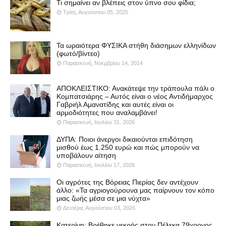
Τι σημαίνει αν βλέπεις στον ύπνο σου φίδια;
Τρίτη, Αυγούστου 05, 2025
Τα ωραιότερα ΦΥΣΙΚΑ στήθη διάσημων ελληνίδων
(φωτό/βίντεο)
Παρασκευή, Νοεμβρίου 14, 2014
ΑΠΟΚΛΕΙΣΤΙΚΟ: Ανακάτεψε την τράπουλα πάλι ο
Κομπατσιάρης – Αυτός είναι ο νέος Αντιδήμαρχος
Γαβριήλ Αμανατίδης και αυτές είναι οι
αρμοδιότητες που αναλαμβάνει!
Παρασκευή, Ιουλίου 31, 2026
ΔΥΠΑ: Ποιοι άνεργοι δικαιούνται επιδότηση
μισθού έως 1.250 ευρώ και πώς μπορούν να
υποβάλουν αίτηση
Παρασκευή, Ιουλίου 17, 2026
Οι αγρότες της Βόρειας Πιερίας δεν αντέχουν
άλλο: «Τα αγριογούρουνα μας παίρνουν τον κόπο
μιας ζωής μέσα σε μια νύχτα»
Δευτέρα, Αυγούστου 03, 2026
Κατερίνη: Βρέθηκε νεκρός στον Πέλεκα 79χρονος