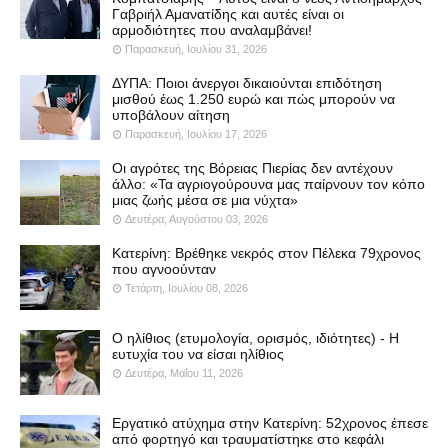
Γαβριήλ Αμανατίδης και αυτές είναι οι
αρμοδιότητες που αναλαμβάνει!
Παρασκευή, Ιουλίου 31, 2026
ΔΥΠΑ: Ποιοι άνεργοι δικαιούνται επιδότηση
μισθού έως 1.250 ευρώ και πώς μπορούν να
υποβάλουν αίτηση
Παρασκευή, Ιουλίου 17, 2026
Οι αγρότες της Βόρειας Πιερίας δεν αντέχουν
άλλο: «Τα αγριογούρουνα μας παίρνουν τον κόπο
μιας ζωής μέσα σε μια νύχτα»
Δευτέρα, Αυγούστου 03, 2026
Κατερίνη: Βρέθηκε νεκρός στον Πέλεκα 79χρονος
που αγνοούνταν
Τετάρτη, Ιουλίου 08, 2026
Ο ηλίθιος (ετυμολογία, ορισμός, ιδιότητες) - Η
ευτυχία του να είσαι ηλίθιος
Δευτέρα, Μαΐου 11, 2026
Εργατικό ατύχημα στην Κατερίνη: 52χρονος έπεσε
από φορτηγό και τραυματίστηκε στο κεφάλι