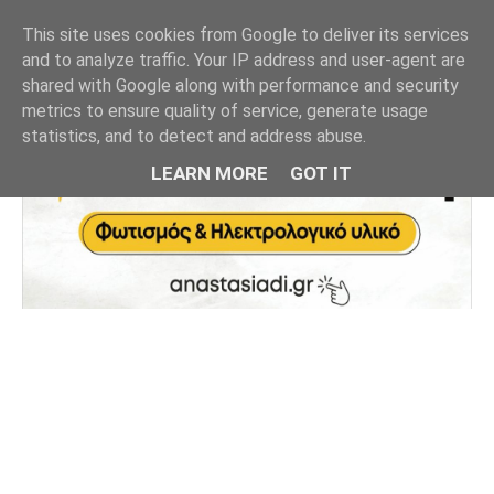
This site uses cookies from Google to deliver its services
and to analyze traffic. Your IP address and user-agent are
shared with Google along with performance and security
metrics to ensure quality of service, generate usage
statistics, and to detect and address abuse.
LEARN MORE
GOT IT