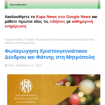
Ακολουθήστε το
Kapa News στο Google News
και
μάθετε πρώτοι όλες τις
ειδήσεις
με
καθημερινή
ενημέρωση
Αρχική σελίδα
Τοπικά
Φωταγώγηση Χριστουγεννιάτικου Δένδρου και
Φάτνης στη Μητρόπολη
Φωταγώγηση Χριστουγεννιάτικου
Δένδρου και Φάτνης στη Μητρόπολη
Τρίτη, Νοεμβρίου 22, 2022