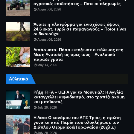
αγροτικές επιδοτήσεις – Πότε οι πληρωμές
August 06, 2026
Άνοιξε η πλατφόρμα για ενισχύσεις ύψους
24,6 εκατ. ευρώ σε παραγωγούς – Ποιοι είναι
οι δικαιούχοι
August 06, 2026
Λιπάσματα: Πόσο εκτόξευσε ο πόλεμος στη
Μέση Ανατολή τις τιμές τους – Αναλυτικά
παραδείγματα
May 14, 2026
Αθλητικά
Ρήξη FIFA – UEFA για το Μουντιάλ: Η Αγγλία
καταγγέλλει αιφνιδιασμό, στο τραπέζι ακόμη
και μποϊκοτάζ
July 29, 2026
Η Λένα Οικονόμου του ΑΠΣ Τριάς, η πρώτη
γυναίκα από Πιερία που ολοκλήρωσε τον
Διάπλου Θερμαϊκού/Τορωναίου (26χλμ.)
July 28, 2026