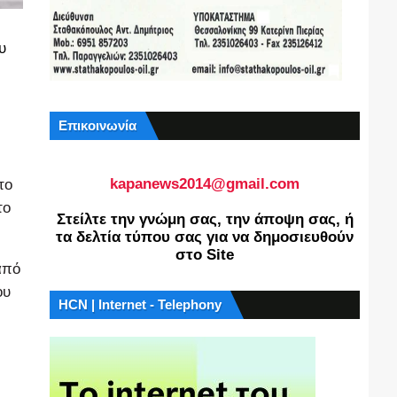
υ
Επικοινωνία
kapanews2014@gmail.com
το
το
Στείλτε την γνώμη σας, την άποψη σας, ή
τα δελτία τύπου σας για να δημοσιευθούν
στο Site
από
ου
HCN | Internet - Telephony