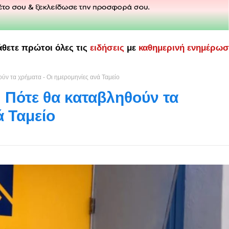
άθετε πρώτοι όλες τις
ειδήσεις
με
καθημερινή ενημέρω
ύν τα χρήματα - Οι ημερομηνίες ανά Ταμείο
 Πότε θα καταβληθούν τα
ά Ταμείο