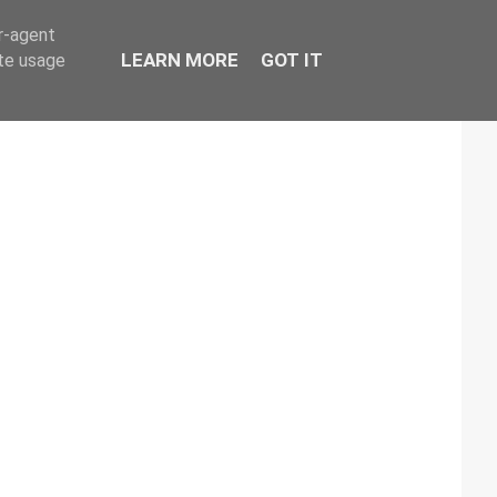
er-agent
LEARN MORE
GOT IT
ate usage