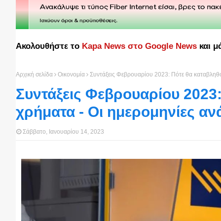
Ακολουθήστε το
Kapa News στο Google News
και μ
Αρχική σελίδα
Οικονομία
Συντάξεις Φεβρουαρίου 2023: Πότε θα καταβληθο
Συντάξεις Φεβρουαρίου 2023:
χρήματα - Οι ημερομηνίες αν
Σάββατο, Ιανουαρίου 14, 2023