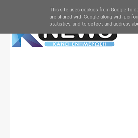
Αρχική
Επικοινωνία
Πρωτοσέλιδα
TV+RADIO
This site uses cookies from Google to del
are shared with Google along with perfor
statistics, and to detect and address ab