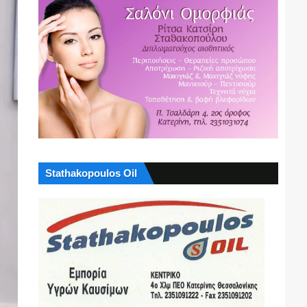
Stathakopoulos Oil