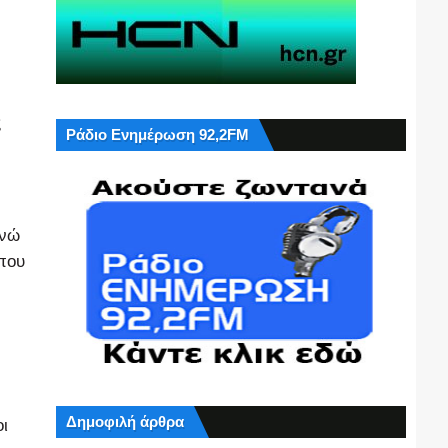
ς
Ράδιο Ενημέρωση 92,2FM
ενώ
 που
Δημοφιλή άρθρα
ι