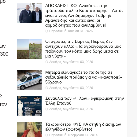
όμο
ΑΠΟΚΛΕΙΣΤΙΚΟ: Ανακάτεψε την
τράπουλα πάλι ο Κομπατσιάρης – Αυτός
είναι ο νέος Αντιδήμαρχος Γαβριήλ
Αμανατίδης και αυτές είναι οι
αρμοδιότητες που αναλαμβάνει!
Παρασκευή, Ιουλίου 31, 2026
Οι αγρότες της Βόρειας Πιερίας δεν
των
αντέχουν άλλο: «Τα αγριογούρουνα μας
παίρνουν τον κόπο μιας ζωής μέσα σε
 300
μια νύχτα»
Δευτέρα, Αυγούστου 03, 2026
Μητέρα εξανάγκαζε το παιδί της σε
σεξουαλικές πράξεις για να «ικανοποιεί»
56χρονο
Δευτέρα, Αυγούστου 03, 2026
2
Συναυλία των «Φίλων» αφιερωμένη στην
Έλλη Σπανού
τον
Δευτέρα, Αυγούστου 03, 2026
Τα ωραιότερα ΦΥΣΙΚΑ στήθη διάσημων
ελληνίδων (φωτό/βίντεο)
Παρασκευή, Νοεμβρίου 14, 2014