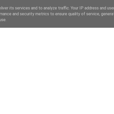
iver its services and to analyze traffic. Your IP address and us
mance and security metrics to ensure quality of service, gener
use.