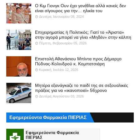
Ο Κιμ Γιονγκ Ουν έχει γενέθλια αλλά κανείς δεν
είναι σίγουρος για την… ηλικία του
Δευτέρα, Ιανουαρίου 08, 2024
Επιχειρηματίας ή Πολιτικός; Γιατί το «Άριστα»
στην αγορά μπορεί να γίνει «Μηδέν» στην κάλπη
Πέμπτη, Φεβρουαρίου 05, 2026
Επιστολή Αθανάσιου Μπίντα προς Δήμαρχο
Πύδνας-Κολινδρού κ. Κομπατσιάρη
Κυριακή, Ιουλίου 12, 2026
Μητέρα εξανάγκαζε το παιδί της σε σεξουαλικές
πράξεις για να «ικανοποιεί» 56χρονο
Δευτέρα, Αυγούστου 03, 2026
Εφημερεύοντα Φαρμακεία ΠΙΕΡΙΑΣ