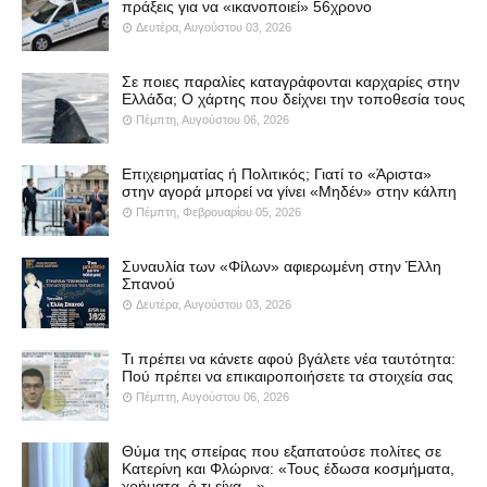
πράξεις για να «ικανοποιεί» 56χρονο
Δευτέρα, Αυγούστου 03, 2026
Σε ποιες παραλίες καταγράφονται καρχαρίες στην
Ελλάδα; Ο χάρτης που δείχνει την τοποθεσία τους
Πέμπτη, Αυγούστου 06, 2026
Επιχειρηματίας ή Πολιτικός; Γιατί το «Άριστα»
στην αγορά μπορεί να γίνει «Μηδέν» στην κάλπη
Πέμπτη, Φεβρουαρίου 05, 2026
Συναυλία των «Φίλων» αφιερωμένη στην Έλλη
Σπανού
Δευτέρα, Αυγούστου 03, 2026
Τι πρέπει να κάνετε αφού βγάλετε νέα ταυτότητα:
Πού πρέπει να επικαιροποιήσετε τα στοιχεία σας
Πέμπτη, Αυγούστου 06, 2026
Θύμα της σπείρας που εξαπατούσε πολίτες σε
Κατερίνη και Φλώρινα: «Τους έδωσα κοσμήματα,
χρήματα, ό,τι είχα…»