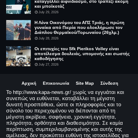
καταγγέλλει αιφνιδιασμό, στο τραπέζι ακόμη
και μποϊκοτάζ
July 29, 2026
Η Λένα Οικονόμου του ΑΠΣ Τριάς, η πρώτη
γυναίκα από Πιερία που ολοκλήρωσε τον
Διάπλου Θερμαϊκού/Τορωναίου (26χλμ.)
July 28, 2026
Οι επιτυχίες του Sfk Pierikos Volley είναι
αποτέλεσμα δουλειάς, υπομονής και σωστής
καθοδήγησης
July 27, 2026
Αρχική
Επικοινωνία
Site Map
Σύνδεση
Το http://www.kapa-news.gr/ χωρίς να εγγυάται και
συνεπώς να ευθύνεται, καταβάλλει τη μέγιστη
δυνατή προσπάθεια, ώστε οι πληροφορίες και το
σύνολο του περιεχομένου να διέπονται από τη
μέγιστη ακρίβεια, σαφήνεια, χρονική εγγύτητα,
πληρότητα, ορθότητα και διαθεσιμότητα. Σε καμία
περίπτωση, συμπεριλαμβανομένης και αυτής της
αμέλειας, δεν προκύπτει ευθύνη της ιστοσελίδας για