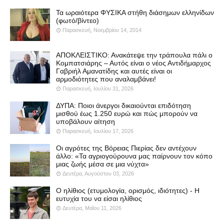
Τα ωραιότερα ΦΥΣΙΚΑ στήθη διάσημων ελληνίδων
(φωτό/βίντεο)
Παρασκευή, Νοεμβρίου 14, 2014
ΑΠΟΚΛΕΙΣΤΙΚΟ: Ανακάτεψε την τράπουλα πάλι ο
Κομπατσιάρης – Αυτός είναι ο νέος Αντιδήμαρχος
Γαβριήλ Αμανατίδης και αυτές είναι οι
αρμοδιότητες που αναλαμβάνει!
Παρασκευή, Ιουλίου 31, 2026
ΔΥΠΑ: Ποιοι άνεργοι δικαιούνται επιδότηση
μισθού έως 1.250 ευρώ και πώς μπορούν να
υποβάλουν αίτηση
Παρασκευή, Ιουλίου 17, 2026
Οι αγρότες της Βόρειας Πιερίας δεν αντέχουν
άλλο: «Τα αγριογούρουνα μας παίρνουν τον κόπο
μιας ζωής μέσα σε μια νύχτα»
Δευτέρα, Αυγούστου 03, 2026
Ο ηλίθιος (ετυμολογία, ορισμός, ιδιότητες) - Η
ευτυχία του να είσαι ηλίθιος
Δευτέρα, Μαΐου 11, 2026