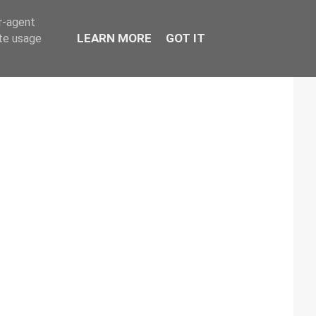
er-agent
LEARN MORE
GOT IT
ate usage