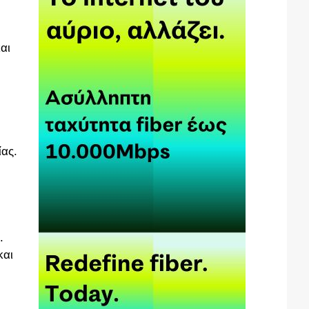
αι
ίας.
.
και