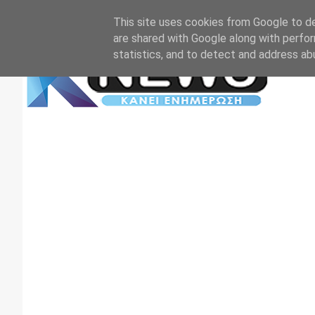
Αρχική
Επικοινωνία
Πρωτοσέλιδα
TV+RADIO
This site uses cookies from Google to del
are shared with Google along with perfor
statistics, and to detect and address ab