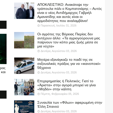
ΑΠΟΚΛΕΙΣΤΙΚΟ: Ανακάτεψε την
τράπουλα πάλι ο Κομπατσιάρης – Αυτός
είναι ο νέος Αντιδήμαρχος Γαβριήλ
Αμανατίδης και αυτές είναι οι
αρμοδιότητες που αναλαμβάνει!
Παρασκευή, Ιουλίου 31, 2026
Οι αγρότες της Βόρειας Πιερίας δεν
αντέχουν άλλο: «Τα αγριογούρουνα μας
παίρνουν τον κόπο μιας ζωής μέσα σε
μια νύχτα»
Δευτέρα, Αυγούστου 03, 2026
Μητέρα εξανάγκαζε το παιδί της σε
σεξουαλικές πράξεις για να «ικανοποιεί»
56χρονο
υρας
 και
Δευτέρα, Αυγούστου 03, 2026
Επιχειρηματίας ή Πολιτικός; Γιατί το
«Άριστα» στην αγορά μπορεί να γίνει
«Μηδέν» στην κάλπη
Πέμπτη, Φεβρουαρίου 05, 2026
Συναυλία των «Φίλων» αφιερωμένη στην
Έλλη Σπανού
Δευτέρα, Αυγούστου 03, 2026