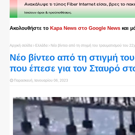
Ακολουθήστε το
Kapa News στο Google News
και μ
Αρχική σελίδα
Ελλάδα
Νέο βίντεο από τη στιγμή του τραυματισμού του 22
Νέο βίντεο από τη στιγμή το
που έπεσε για τον Σταυρό σ
Παρασκευή, Ιανουαρίου 06, 2023