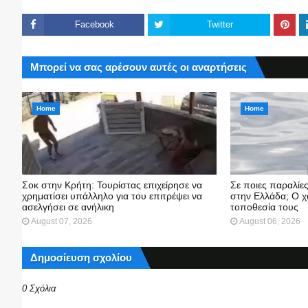
Facebook
Twitter
Μπορεί να σας αρέσουν αυτές οι αναρτήσεις
Home
Home
Σοκ στην Κρήτη: Τουρίστας επιχείρησε να
Σε ποιες παραλίε
χρηματίσει υπάλληλο για του επιτρέψει να
στην Ελλάδα; Ο χ
ασελγήσει σε ανήλικη
τοποθεσία τους
August 07, 2026
August 06, 2026
Δημοσίευση σχολίου
0 Σχόλια