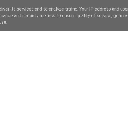
iver its services and to analyze traffic. Your IP address and us
mance and security metrics to ensure quality of service, gener
use.