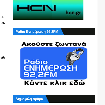
.μ.
ασε
Ράδιο Ενημέρωση 92,2FM
ο
ίσθη
Δημοφιλή άρθρα