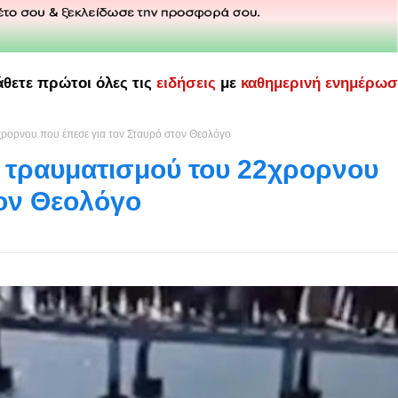
άθετε πρώτοι όλες τις
ειδήσεις
με
καθημερινή ενημέρω
χρορνου που έπεσε για τον Σταυρό στον Θεολόγο
υ τραυματισμού του 22χρορνου
τον Θεολόγο