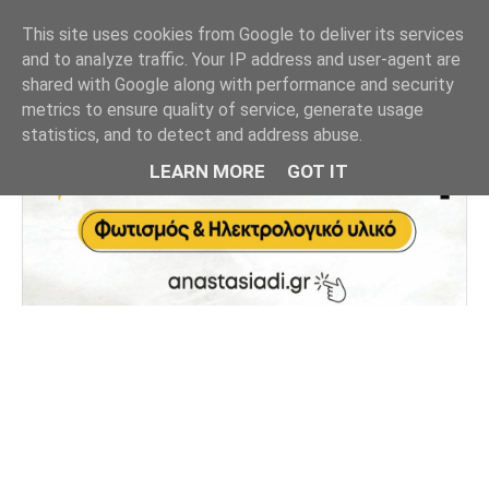
This site uses cookies from Google to deliver its services
and to analyze traffic. Your IP address and user-agent are
shared with Google along with performance and security
metrics to ensure quality of service, generate usage
statistics, and to detect and address abuse.
LEARN MORE
GOT IT