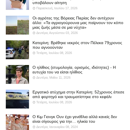
υποβάλουν αίτηση
Παρασκευή, Ιουλίου 17, 2026
Οι αγρότες της Βόρειας Πιερίας δεν αντέχουν
άλλο: «Τα αγριογούρουνα μας παίρνουν τον κόπο
μιας ζωής μέσα σε μια νύχτα»
Δευτέρα, Αυγούστου 03, 2026
Κατερίνη: Βρέθηκε νεκρός στον Πέλεκα 79χρονος
που αγνοούνταν
Τετάρτη, Ιουλίου 08, 2026
Ο ηλίθιος (ετυμολογία, ορισμός, ιδιότητες) - Η
ευτυχία του να είσαι ηλίθιος
Δευτέρα, Μαΐου 11, 2026
Εργατικό ατύχημα στην Κατερίνη: 52χρονος έπεσε
από φορτηγό και τραυματίστηκε στο κεφάλι
Τετάρτη, Ιουλίου 08, 2026
Ο Κιμ Γιονγκ Ουν έχει γενέθλια αλλά κανείς δεν
είναι σίγουρος για την… ηλικία του
Δευτέρα, Ιανουαρίου 08, 2024