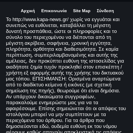
Αρχική
Επικοινωνία
Site Map
Σύνδεση
Το http://www.kapa-news.gr/ χωρίς να εγγυάται και
συνεπώς να ευθύνεται, καταβάλλει τη μέγιστη
δυνατή προσπάθεια, ώστε οι πληροφορίες και το
σύνολο του περιεχομένου να διέπονται από τη
μέγιστη ακρίβεια, σαφήνεια, χρονική εγγύτητα,
πληρότητα, ορθότητα και διαθεσιμότητα. Σε καμία
περίπτωση, συμπεριλαμβανομένης και αυτής της
αμέλειας, δεν προκύπτει ευθύνη της ιστοσελίδας για
οιαδήποτε ζημία τυχόν προκληθεί στον επισκέπτη /
χρήστη εξ αφορμής αυτής της χρήσης του δικτυακού
μας τόπου. ΕΠΙΣΗΜΑΝΣΗ: Ορισμένα αναρτώμενα
από το διαδίκτυο κείμενα ή εικόνες (με σχετική
σημείωση της πηγής), θεωρούμε ότι είναι δημόσια.
Αν υπάρχουν δικαιώματα συγγραφέων,
παρακαλούμε ενημερώστε μας για να τα
αφαιρέσουμε. Επίσης σημειώνεται ότι οι απόψεις του
ιστολόγιου μπορεί να μην συμπίπτουν με τα
περιεχόμενα του άρθρου. Για τα άρθρα που
δημοσιεύονται εδώ, ουδεμία ευθύνη εκ του νόμου
φέρουμε καθώς απηχούν αποκλειστικά τις απόψεις