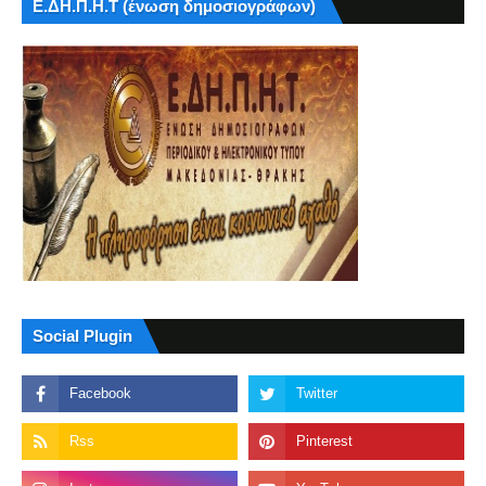
Ε.ΔΗ.Π.Η.Τ (ένωση δημοσιογράφων)
Social Plugin