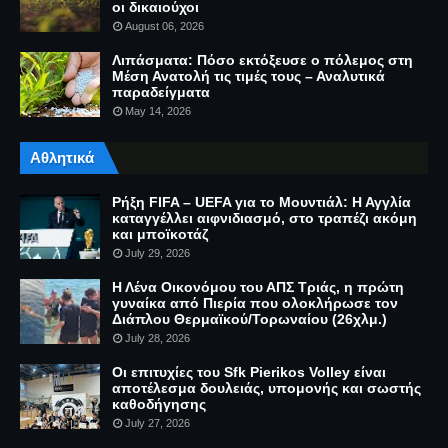
οι δικαιούχοι
August 06, 2026
Λιπάσματα: Πόσο εκτόξευσε ο πόλεμος στη
Μέση Ανατολή τις τιμές τους – Αναλυτικά
παραδείγματα
May 14, 2026
Αθλητικά
Ρήξη FIFA – UEFA για το Μουντιάλ: Η Αγγλία
καταγγέλλει αιφνιδιασμό, στο τραπέζι ακόμη
και μποϊκοτάζ
July 29, 2026
Η Λένα Οικονόμου του ΑΠΣ Τριάς, η πρώτη
γυναίκα από Πιερία που ολοκλήρωσε τον
Διάπλου Θερμαϊκού/Τορωναίου (26χλμ.)
July 28, 2026
Οι επιτυχίες του Sfk Pierikos Volley είναι
αποτέλεσμα δουλειάς, υπομονής και σωστής
καθοδήγησης
July 27, 2026