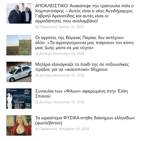
ΑΠΟΚΛΕΙΣΤΙΚΟ: Ανακάτεψε την τράπουλα πάλι ο
Κομπατσιάρης – Αυτός είναι ο νέος Αντιδήμαρχος
Γαβριήλ Αμανατίδης και αυτές είναι οι
αρμοδιότητες που αναλαμβάνει!
Παρασκευή, Ιουλίου 31, 2026
Οι αγρότες της Βόρειας Πιερίας δεν αντέχουν
άλλο: «Τα αγριογούρουνα μας παίρνουν τον κόπο
μιας ζωής μέσα σε μια νύχτα»
Δευτέρα, Αυγούστου 03, 2026
Μητέρα εξανάγκαζε το παιδί της σε σεξουαλικές
πράξεις για να «ικανοποιεί» 56χρονο
Δευτέρα, Αυγούστου 03, 2026
Συναυλία των «Φίλων» αφιερωμένη στην Έλλη
Σπανού
Δευτέρα, Αυγούστου 03, 2026
Τα ωραιότερα ΦΥΣΙΚΑ στήθη διάσημων ελληνίδων
(φωτό/βίντεο)
Παρασκευή, Νοεμβρίου 14, 2014