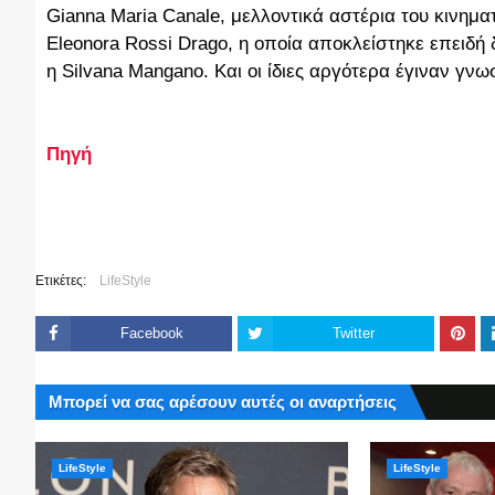
Gianna Maria Canale, μελλοντικά αστέρια του κινημ
Eleonora Rossi Drago, η οποία αποκλείστηκε επειδή 
η Silvana Mangano. Και οι ίδιες αργότερα έγιναν γνω
Πηγή
Ετικέτες:
LifeStyle
Facebook
Twitter
Μπορεί να σας αρέσουν αυτές οι αναρτήσεις
LifeStyle
LifeStyle