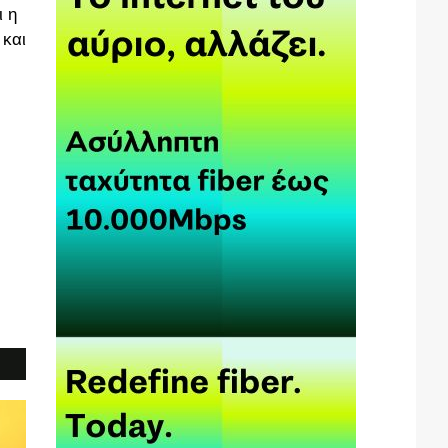
ι η
 και