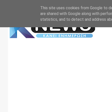
Αρχική
Επικοινωνία
Πρωτοσέλιδα
TV+RADIO
This site uses cookies from Google to del
are shared with Google along with perfor
statistics, and to detect and address ab