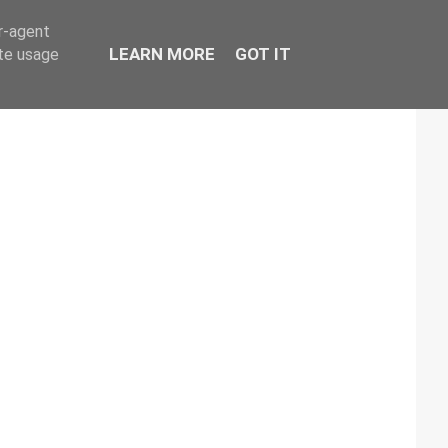
er-agent
LEARN MORE
GOT IT
ate usage