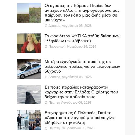
Οι αγρότες της Βόρειας Πιερίας δεν
αντέχουν άλλο: «Τα αγριογούρουνα μας
παίρνουν τον κόπο μιας ζωής μέσα σε
μια νύχτα»
Δευτέρα, Αυγούστου 03, 2026
Τα ωραιότερα ΦΥΣΙΚΑ στήθη διάσημων
ελληνίδων (φωτό/βίντεο)
Παρασκευή, Νοεμβρίου 14, 2014
Μητέρα εξανάγκαζε το παιδί της σε
σεξουαλικές πράξεις για να «ικανοποιεί»
56χρονο
Δευτέρα, Αυγούστου 03, 2026
Σε ποιες παραλίες καταγράφονται
καρχαρίες στην Ελλάδα; Ο χάρτης που
δείχνει την τοποθεσία τους
Πέμπτη, Αυγούστου 06, 2026
Επιχειρηματίας ή Πολιτικός; Γιατί το
«Άριστα» στην αγορά μπορεί να γίνει
«Μηδέν» στην κάλπη
Πέμπτη, Φεβρουαρίου 05, 2026