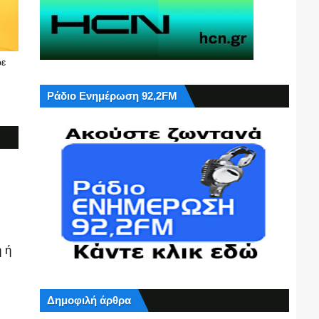
ρε
Ράδιο Ενημέρωση 92,2FM
 ή
Δημοφιλή άρθρα