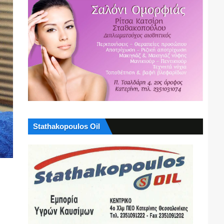
Stathakopoulos Oil