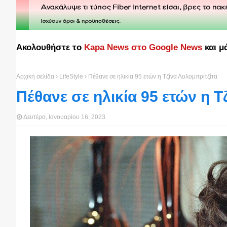
Ακολουθήστε το
Kapa News στο Google News
και μ
Αρχική σελίδα
LifeStyle
Πέθανε σε ηλικία 95 ετών η Τζίνα Λολομπριτζίτα
Πέθανε σε ηλικία 95 ετών η Τ
Δευτέρα, Ιανουαρίου 16, 2023