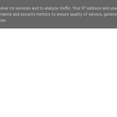
iver its services and to analyze traffic. Your IP address and us
mance and security metrics to ensure quality of service, gener
use.