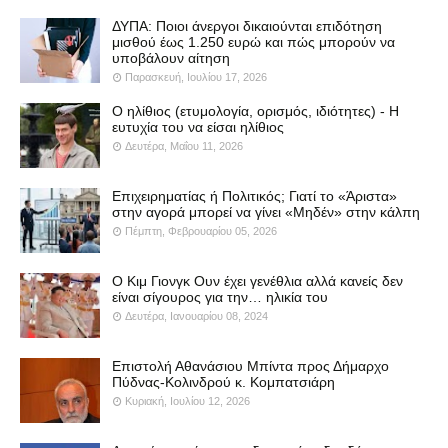
ΔΥΠΑ: Ποιοι άνεργοι δικαιούνται επιδότηση
μισθού έως 1.250 ευρώ και πώς μπορούν να
υποβάλουν αίτηση
Παρασκευή, Ιουλίου 17, 2026
Ο ηλίθιος (ετυμολογία, ορισμός, ιδιότητες) - Η
ευτυχία του να είσαι ηλίθιος
Δευτέρα, Μαΐου 11, 2026
Επιχειρηματίας ή Πολιτικός; Γιατί το «Άριστα»
στην αγορά μπορεί να γίνει «Μηδέν» στην κάλπη
Πέμπτη, Φεβρουαρίου 05, 2026
Ο Κιμ Γιονγκ Ουν έχει γενέθλια αλλά κανείς δεν
είναι σίγουρος για την… ηλικία του
Δευτέρα, Ιανουαρίου 08, 2024
Επιστολή Αθανάσιου Μπίντα προς Δήμαρχο
Πύδνας-Κολινδρού κ. Κομπατσιάρη
Κυριακή, Ιουλίου 12, 2026