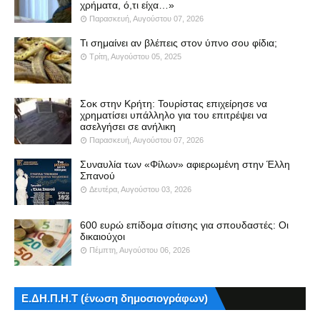
χρήματα, ό,τι είχα…»
Παρασκευή, Αυγούστου 07, 2026
Τι σημαίνει αν βλέπεις στον ύπνο σου φίδια;
Τρίτη, Αυγούστου 05, 2025
Σοκ στην Κρήτη: Τουρίστας επιχείρησε να
χρηματίσει υπάλληλο για του επιτρέψει να
ασελγήσει σε ανήλικη
Παρασκευή, Αυγούστου 07, 2026
Συναυλία των «Φίλων» αφιερωμένη στην Έλλη
Σπανού
Δευτέρα, Αυγούστου 03, 2026
600 ευρώ επίδομα σίτισης για σπουδαστές: Οι
δικαιούχοι
Πέμπτη, Αυγούστου 06, 2026
Ε.ΔΗ.Π.Η.Τ (ένωση δημοσιογράφων)