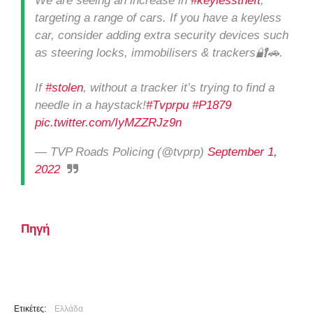
We are seeing an increase in
#keylesstheft
,
targeting a range of cars. If you have a keyless
car, consider adding extra security devices such
as steering locks, immobilisers & trackers🔐🚗.
If
#stolen
, without a tracker it’s trying to find a
needle in a haystack!
#Tvprpu
#P1879
pic.twitter.com/IyMZZRJz9n
— TVP Roads Policing (@tvprp)
September 1,
2022
Πηγή
Ετικέτες:
Ελλάδα