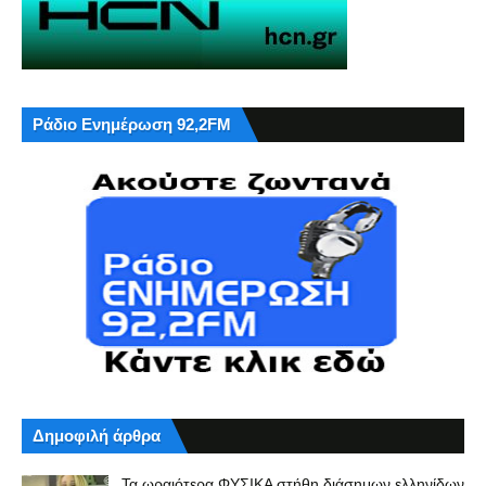
Ράδιο Ενημέρωση 92,2FM
Δημοφιλή άρθρα
Τα ωραιότερα ΦΥΣΙΚΑ στήθη διάσημων ελληνίδων