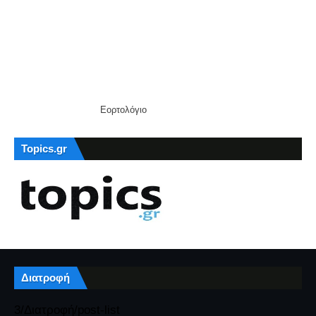
Εορτολόγιο
Topics.gr
Διατροφή
3/Διατροφή/post-list