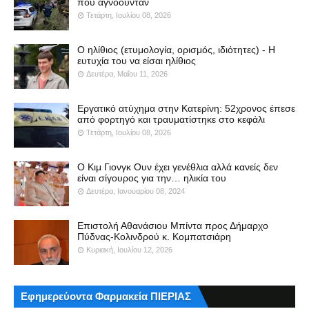
που αγνοούνταν
Τετάρτη, Ιουλίου 08, 2026
Ο ηλίθιος (ετυμολογία, ορισμός, ιδιότητες) - Η
ευτυχία του να είσαι ηλίθιος
Δευτέρα, Μαΐου 11, 2026
Εργατικό ατύχημα στην Κατερίνη: 52χρονος έπεσε
από φορτηγό και τραυματίστηκε στο κεφάλι
Τετάρτη, Ιουλίου 08, 2026
Ο Κιμ Γιονγκ Ουν έχει γενέθλια αλλά κανείς δεν
είναι σίγουρος για την… ηλικία του
Δευτέρα, Ιανουαρίου 08, 2024
Επιστολή Αθανάσιου Μπίντα προς Δήμαρχο
Πύδνας-Κολινδρού κ. Κομπατσιάρη
Κυριακή, Ιουλίου 12, 2026
Εφημερεύοντα Φαρμακεία ΠΙΕΡΙΑΣ