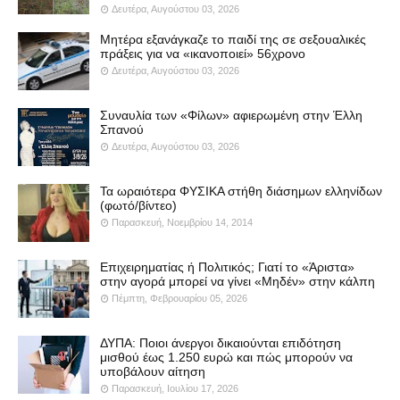
Δευτέρα, Αυγούστου 03, 2026
Μητέρα εξανάγκαζε το παιδί της σε σεξουαλικές
πράξεις για να «ικανοποιεί» 56χρονο
Δευτέρα, Αυγούστου 03, 2026
Συναυλία των «Φίλων» αφιερωμένη στην Έλλη
Σπανού
Δευτέρα, Αυγούστου 03, 2026
Τα ωραιότερα ΦΥΣΙΚΑ στήθη διάσημων ελληνίδων
(φωτό/βίντεο)
Παρασκευή, Νοεμβρίου 14, 2014
Επιχειρηματίας ή Πολιτικός; Γιατί το «Άριστα»
στην αγορά μπορεί να γίνει «Μηδέν» στην κάλπη
Πέμπτη, Φεβρουαρίου 05, 2026
ΔΥΠΑ: Ποιοι άνεργοι δικαιούνται επιδότηση
μισθού έως 1.250 ευρώ και πώς μπορούν να
υποβάλουν αίτηση
Παρασκευή, Ιουλίου 17, 2026