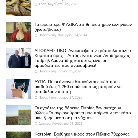
Τρίτη, Αυγούστου 05, 2025
Τα ωραιότερα ΦΥΣΙΚΑ στήθη διάσημων ελληνίδων
(φωτό/βίντεο)
Παρασκευή, Νοεμβρίου 14, 2014
ΑΠΟΚΛΕΙΣΤΙΚΟ: Ανακάτεψε την τράπουλα πάλι ο
Κομπατσιάρης – Αυτός είναι ο νέος Αντιδήμαρχος
Γαβριήλ Αμανατίδης και αυτές είναι οι
αρμοδιότητες που αναλαμβάνει!
Παρασκευή, Ιουλίου 31, 2026
ΔΥΠΑ: Ποιοι άνεργοι δικαιούνται επιδότηση
μισθού έως 1.250 ευρώ και πώς μπορούν να
υποβάλουν αίτηση
Παρασκευή, Ιουλίου 17, 2026
Οι αγρότες της Βόρειας Πιερίας δεν αντέχουν
άλλο: «Τα αγριογούρουνα μας παίρνουν τον κόπο
μιας ζωής μέσα σε μια νύχτα»
Δευτέρα, Αυγούστου 03, 2026
Κατερίνη: Βρέθηκε νεκρός στον Πέλεκα 79χρονος