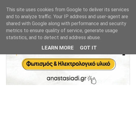
This site uses cookies from Google to deliver its services
and to analyze traffic. Your IP address and user-agent are
shared with Google along with performance and security
metrics to ensure quality of service, generate usage
statistics, and to detect and address abuse.
LEARN MORE
GOT IT