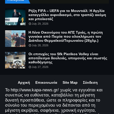
Ρήξη FIFA – UEFA για το Μουντιάλ: Η Αγγλία
καταγγέλλει αιφνιδιασμό, στο τραπέζι ακόμη
και μποϊκοτάζ
July 29, 2026
Η Λένα Οικονόμου του ΑΠΣ Τριάς, η πρώτη
γυναίκα από Πιερία που ολοκλήρωσε τον
Διάπλου Θερμαϊκού/Τορωναίου (26χλμ.)
July 28, 2026
Οι επιτυχίες του Sfk Pierikos Volley είναι
αποτέλεσμα δουλειάς, υπομονής και σωστής
καθοδήγησης
July 27, 2026
Αρχική
Επικοινωνία
Site Map
Σύνδεση
Το http://www.kapa-news.gr/ χωρίς να εγγυάται και
συνεπώς να ευθύνεται, καταβάλλει τη μέγιστη
δυνατή προσπάθεια, ώστε οι πληροφορίες και το
σύνολο του περιεχομένου να διέπονται από τη
μέγιστη ακρίβεια, σαφήνεια, χρονική εγγύτητα,