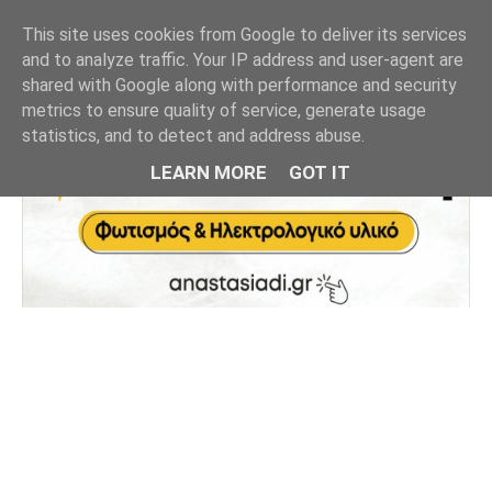
This site uses cookies from Google to deliver its services
and to analyze traffic. Your IP address and user-agent are
shared with Google along with performance and security
metrics to ensure quality of service, generate usage
statistics, and to detect and address abuse.
LEARN MORE
GOT IT