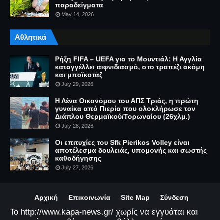
παραδείγματα
May 14, 2026
Αθλητικά
Ρήξη FIFA – UEFA για το Μουντιάλ: Η Αγγλία
καταγγέλλει αιφνιδιασμό, στο τραπέζι ακόμη
και μποϊκοτάζ
July 29, 2026
Η Λένα Οικονόμου του ΑΠΣ Τριάς, η πρώτη
γυναίκα από Πιερία που ολοκλήρωσε τον
Διάπλου Θερμαϊκού/Τορωναίου (26χλμ.)
July 28, 2026
Οι επιτυχίες του Sfk Pierikos Volley είναι
αποτέλεσμα δουλειάς, υπομονής και σωστής
καθοδήγησης
July 27, 2026
Αρχική
Επικοινωνία
Site Map
Σύνδεση
Το http://www.kapa-news.gr/ χωρίς να εγγυάται και