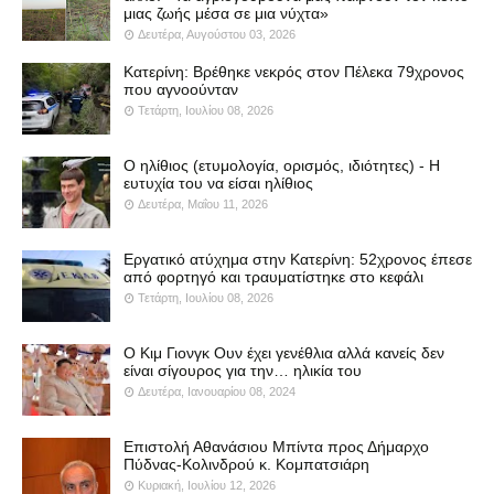
μιας ζωής μέσα σε μια νύχτα»
Δευτέρα, Αυγούστου 03, 2026
Κατερίνη: Βρέθηκε νεκρός στον Πέλεκα 79χρονος
που αγνοούνταν
Τετάρτη, Ιουλίου 08, 2026
Ο ηλίθιος (ετυμολογία, ορισμός, ιδιότητες) - Η
ευτυχία του να είσαι ηλίθιος
Δευτέρα, Μαΐου 11, 2026
Εργατικό ατύχημα στην Κατερίνη: 52χρονος έπεσε
από φορτηγό και τραυματίστηκε στο κεφάλι
Τετάρτη, Ιουλίου 08, 2026
Ο Κιμ Γιονγκ Ουν έχει γενέθλια αλλά κανείς δεν
είναι σίγουρος για την… ηλικία του
Δευτέρα, Ιανουαρίου 08, 2024
Επιστολή Αθανάσιου Μπίντα προς Δήμαρχο
Πύδνας-Κολινδρού κ. Κομπατσιάρη
Κυριακή, Ιουλίου 12, 2026