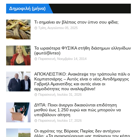
Δημοφιλή (μήνα)
Τι σημαίνει αν βλέπεις στον ύπνο σου φίδια;
Τρίτη, Αυγούστου 05, 2025
Τα ωραιότερα ΦΥΣΙΚΑ στήθη διάσημων ελληνίδων
(φωτό/βίντεο)
Παρασκευή, Νοεμβρίου 14, 2014
ΑΠΟΚΛΕΙΣΤΙΚΟ: Ανακάτεψε την τράπουλα πάλι ο
Κομπατσιάρης – Αυτός είναι ο νέος Αντιδήμαρχος
Γαβριήλ Αμανατίδης και αυτές είναι οι
αρμοδιότητες που αναλαμβάνει!
Παρασκευή, Ιουλίου 31, 2026
ΔΥΠΑ: Ποιοι άνεργοι δικαιούνται επιδότηση
μισθού έως 1.250 ευρώ και πώς μπορούν να
υποβάλουν αίτηση
Παρασκευή, Ιουλίου 17, 2026
Οι αγρότες της Βόρειας Πιερίας δεν αντέχουν
άλλο: «Τα αγριογούρουνα μας παίρνουν τον κόπο