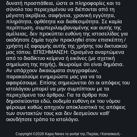
δυνατή προσπάθεια, ώστε οι πληροφορίες και το
σύνολο του περιεχομένου να διέπονται από τη
μέγιστη ακρίβεια, σαφήνεια, χρονική εγγύτητα,
πληρότητα, ορθότητα και διαθεσιμότητα. Σε καμία
περίπτωση, συμπεριλαμβανομένης και αυτής της
αμέλειας, δεν προκύπτει ευθύνη της ιστοσελίδας για
οιαδήποτε ζημία τυχόν προκληθεί στον επισκέπτη /
χρήστη εξ αφορμής αυτής της χρήσης του δικτυακού
μας τόπου. ΕΠΙΣΗΜΑΝΣΗ: Ορισμένα αναρτώμενα
από το διαδίκτυο κείμενα ή εικόνες (με σχετική
σημείωση της πηγής), θεωρούμε ότι είναι δημόσια.
Αν υπάρχουν δικαιώματα συγγραφέων,
παρακαλούμε ενημερώστε μας για να τα
αφαιρέσουμε. Επίσης σημειώνεται ότι οι απόψεις του
ιστολόγιου μπορεί να μην συμπίπτουν με τα
περιεχόμενα του άρθρου. Για τα άρθρα που
δημοσιεύονται εδώ, ουδεμία ευθύνη εκ του νόμου
φέρουμε καθώς απηχούν αποκλειστικά τις απόψεις
των συντακτών τους και δεν δεσμεύουν καθ’
οιονδήποτε τρόπο το ιστολόγιο.
Copyright ©
2026
Kapa News το portal της Πιερίας
/ Κατασκευή -