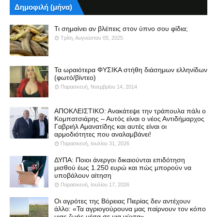
Δημοφιλή (μήνα)
Τι σημαίνει αν βλέπεις στον ύπνο σου φίδια;
Τρίτη, Αυγούστου 05, 2025
Τα ωραιότερα ΦΥΣΙΚΑ στήθη διάσημων ελληνίδων
(φωτό/βίντεο)
Παρασκευή, Νοεμβρίου 14, 2014
ΑΠΟΚΛΕΙΣΤΙΚΟ: Ανακάτεψε την τράπουλα πάλι ο
Κομπατσιάρης – Αυτός είναι ο νέος Αντιδήμαρχος
Γαβριήλ Αμανατίδης και αυτές είναι οι
αρμοδιότητες που αναλαμβάνει!
Παρασκευή, Ιουλίου 31, 2026
ΔΥΠΑ: Ποιοι άνεργοι δικαιούνται επιδότηση
μισθού έως 1.250 ευρώ και πώς μπορούν να
υποβάλουν αίτηση
Παρασκευή, Ιουλίου 17, 2026
Οι αγρότες της Βόρειας Πιερίας δεν αντέχουν
άλλο: «Τα αγριογούρουνα μας παίρνουν τον κόπο
μιας ζωής μέσα σε μια νύχτα»