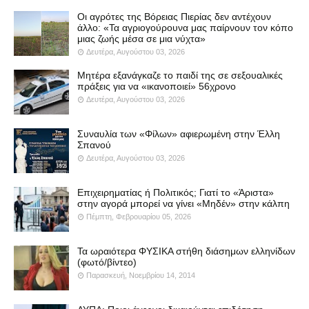
Οι αγρότες της Βόρειας Πιερίας δεν αντέχουν
άλλο: «Τα αγριογούρουνα μας παίρνουν τον κόπο
μιας ζωής μέσα σε μια νύχτα»
Δευτέρα, Αυγούστου 03, 2026
Μητέρα εξανάγκαζε το παιδί της σε σεξουαλικές
πράξεις για να «ικανοποιεί» 56χρονο
Δευτέρα, Αυγούστου 03, 2026
Συναυλία των «Φίλων» αφιερωμένη στην Έλλη
Σπανού
Δευτέρα, Αυγούστου 03, 2026
Επιχειρηματίας ή Πολιτικός; Γιατί το «Άριστα»
στην αγορά μπορεί να γίνει «Μηδέν» στην κάλπη
Πέμπτη, Φεβρουαρίου 05, 2026
Τα ωραιότερα ΦΥΣΙΚΑ στήθη διάσημων ελληνίδων
(φωτό/βίντεο)
Παρασκευή, Νοεμβρίου 14, 2014