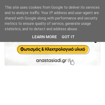
This site uses cookies from Google to deliver its services
and to analyze traffic. Your IP address and user-agent are
shared with Google along with performance and security
metrics to ensure quality of service, generate usage
statistics, and to detect and address abuse.
LEARN MORE
GOT IT