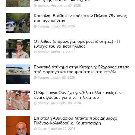
Δευτέρα, Αυγούστου 03, 2026
Κατερίνη: Βρέθηκε νεκρός στον Πέλεκα 79χρονος
που αγνοούνταν
Τετάρτη, Ιουλίου 08, 2026
Ο ηλίθιος (ετυμολογία, ορισμός, ιδιότητες) - Η
ευτυχία του να είσαι ηλίθιος
Δευτέρα, Μαΐου 11, 2026
Εργατικό ατύχημα στην Κατερίνη: 52χρονος έπεσε
από φορτηγό και τραυματίστηκε στο κεφάλι
Τετάρτη, Ιουλίου 08, 2026
Ο Κιμ Γιονγκ Ουν έχει γενέθλια αλλά κανείς δεν
είναι σίγουρος για την… ηλικία του
Δευτέρα, Ιανουαρίου 08, 2024
Επιστολή Αθανάσιου Μπίντα προς Δήμαρχο
Πύδνας-Κολινδρού κ. Κομπατσιάρη
Κυριακή, Ιουλίου 12, 2026