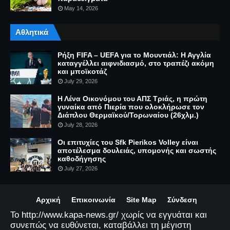
May 14, 2026
Αθλητικά
Ρήξη FIFA – UEFA για το Μουντιάλ: Η Αγγλία
καταγγέλλει αιφνιδιασμό, στο τραπέζι ακόμη
και μποϊκοτάζ
July 29, 2026
Η Λένα Οικονόμου του ΑΠΣ Τριάς, η πρώτη
γυναίκα από Πιερία που ολοκλήρωσε τον
Διάπλου Θερμαϊκού/Τορωναίου (26χλμ.)
July 28, 2026
Οι επιτυχίες του Sfk Pierikos Volley είναι
αποτέλεσμα δουλειάς, υπομονής και σωστής
καθοδήγησης
July 27, 2026
Αρχική
Επικοινωνία
Site Map
Σύνδεση
Το http://www.kapa-news.gr/ χωρίς να εγγυάται και
συνεπώς να ευθύνεται, καταβάλλει τη μέγιστη