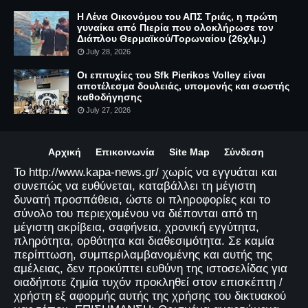
Η Λένα Οικονόμου του ΑΠΣ Τριάς, η πρώτη
γυναίκα από Πιερία που ολοκλήρωσε τον
Διάπλου Θερμαϊκού/Τορωναίου (26χλμ.)
July 28, 2026
Οι επιτυχίες του Sfk Pierikos Volley είναι
αποτέλεσμα δουλειάς, υπομονής και σωστής
καθοδήγησης
July 27, 2026
Αρχική
Επικοινωνία
Site Map
Σύνδεση
Το http://www.kapa-news.gr/ χωρίς να εγγυάται και
συνεπώς να ευθύνεται, καταβάλλει τη μέγιστη
δυνατή προσπάθεια, ώστε οι πληροφορίες και το
σύνολο του περιεχομένου να διέπονται από τη
μέγιστη ακρίβεια, σαφήνεια, χρονική εγγύτητα,
πληρότητα, ορθότητα και διαθεσιμότητα. Σε καμία
περίπτωση, συμπεριλαμβανομένης και αυτής της
αμέλειας, δεν προκύπτει ευθύνη της ιστοσελίδας για
οιαδήποτε ζημία τυχόν προκληθεί στον επισκέπτη /
χρήστη εξ αφορμής αυτής της χρήσης του δικτυακού