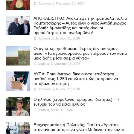
Παρασκευή, Νοεμβρίου 14, 2014
ΑΠΟΚΛΕΙΣΤΙΚΟ: Ανακάτεψε την τράπουλα πάλι ο
Κομπατσιάρης – Αυτός είναι ο νέος Αντιδήμαρχος
Γαβριήλ Αμανατίδης και αυτές είναι οι
αρμοδιότητες που αναλαμβάνει!
Παρασκευή, Ιουλίου 31, 2026
Οι αγρότες της Βόρειας Πιερίας δεν αντέχουν
άλλο: «Τα αγριογούρουνα μας παίρνουν τον κόπο
μιας ζωής μέσα σε μια νύχτα»
Δευτέρα, Αυγούστου 03, 2026
ΔΥΠΑ: Ποιοι άνεργοι δικαιούνται επιδότηση
μισθού έως 1.250 ευρώ και πώς μπορούν να
υποβάλουν αίτηση
Παρασκευή, Ιουλίου 17, 2026
Ο ηλίθιος (ετυμολογία, ορισμός, ιδιότητες) - Η
ευτυχία του να είσαι ηλίθιος
Δευτέρα, Μαΐου 11, 2026
Επιχειρηματίας ή Πολιτικός; Γιατί το «Άριστα»
στην αγορά μπορεί να γίνει «Μηδέν» στην κάλπη