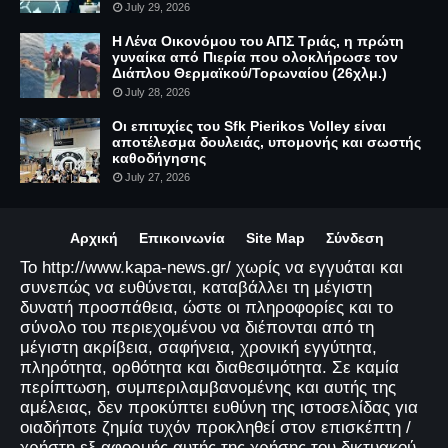
July 29, 2026
Η Λένα Οικονόμου του ΑΠΣ Τριάς, η πρώτη
γυναίκα από Πιερία που ολοκλήρωσε τον
Διάπλου Θερμαϊκού/Τορωναίου (26χλμ.)
July 28, 2026
Οι επιτυχίες του Sfk Pierikos Volley είναι
αποτέλεσμα δουλειάς, υπομονής και σωστής
καθοδήγησης
July 27, 2026
Αρχική
Επικοινωνία
Site Map
Σύνδεση
Το http://www.kapa-news.gr/ χωρίς να εγγυάται και
συνεπώς να ευθύνεται, καταβάλλει τη μέγιστη
δυνατή προσπάθεια, ώστε οι πληροφορίες και το
σύνολο του περιεχομένου να διέπονται από τη
μέγιστη ακρίβεια, σαφήνεια, χρονική εγγύτητα,
πληρότητα, ορθότητα και διαθεσιμότητα. Σε καμία
περίπτωση, συμπεριλαμβανομένης και αυτής της
αμέλειας, δεν προκύπτει ευθύνη της ιστοσελίδας για
οιαδήποτε ζημία τυχόν προκληθεί στον επισκέπτη /
χρήστη εξ αφορμής αυτής της χρήσης του δικτυακού