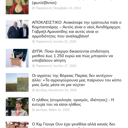
(φωτό/βίντεο)
Παρασκευή, Νοεμβρίου 14, 2014
ΑΠΟΚΛΕΙΣΤΙΚΟ: Ανακάτεψε την τράπουλα πάλι ο
Κομπατσιάρης – Αυτός είναι ο νέος Αντιδήμαρχος
Γαβριήλ Αμανατίδης και αυτές είναι οι
αρμοδιότητες που αναλαμβάνει!
Παρασκευή, Ιουλίου 31, 2026
ΔΥΠΑ: Ποιοι άνεργοι δικαιούνται επιδότηση
μισθού έως 1.250 ευρώ και πώς μπορούν να
υποβάλουν αίτηση
Παρασκευή, Ιουλίου 17, 2026
Οι αγρότες της Βόρειας Πιερίας δεν αντέχουν
άλλο: «Τα αγριογούρουνα μας παίρνουν τον κόπο
μιας ζωής μέσα σε μια νύχτα»
Δευτέρα, Αυγούστου 03, 2026
Ο ηλίθιος (ετυμολογία, ορισμός, ιδιότητες) - Η
ευτυχία του να είσαι ηλίθιος
Δευτέρα, Μαΐου 11, 2026
Ο Κιμ Γιονγκ Ουν έχει γενέθλια αλλά κανείς δεν