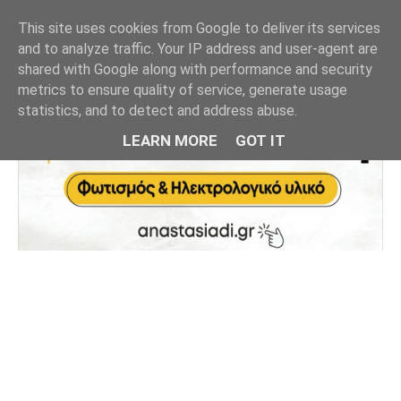
This site uses cookies from Google to deliver its services
and to analyze traffic. Your IP address and user-agent are
shared with Google along with performance and security
metrics to ensure quality of service, generate usage
statistics, and to detect and address abuse.
LEARN MORE
GOT IT