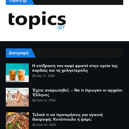
Topics.gr
Διατροφή
Η επίδραση του καφέ φραπέ στην υγεία της
καρδιάς και τη χοληστερόλη
July 17, 2026
Έχετε αναρωτηθεί; – Να τι έτρωγαν οι αρχαίοι
Έλληνες
June 11, 2026
Τελικά τι να προτιμήσεις για υγιεινή
διατροφή: Κοτόπουλο ή ψάρι;
June 04, 2026