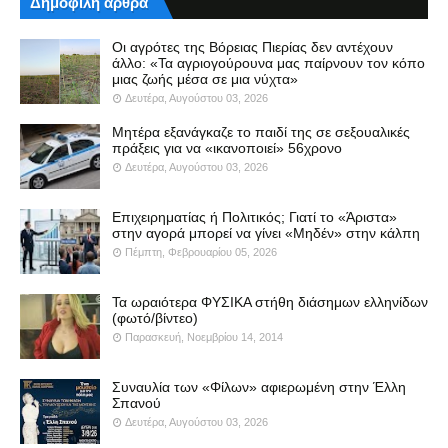
Δημοφιλή άρθρα
Οι αγρότες της Βόρειας Πιερίας δεν αντέχουν
άλλο: «Τα αγριογούρουνα μας παίρνουν τον κόπο
μιας ζωής μέσα σε μια νύχτα»
Δευτέρα, Αυγούστου 03, 2026
Μητέρα εξανάγκαζε το παιδί της σε σεξουαλικές
πράξεις για να «ικανοποιεί» 56χρονο
Δευτέρα, Αυγούστου 03, 2026
Επιχειρηματίας ή Πολιτικός; Γιατί το «Άριστα»
στην αγορά μπορεί να γίνει «Μηδέν» στην κάλπη
Πέμπτη, Φεβρουαρίου 05, 2026
Τα ωραιότερα ΦΥΣΙΚΑ στήθη διάσημων ελληνίδων
(φωτό/βίντεο)
Παρασκευή, Νοεμβρίου 14, 2014
Συναυλία των «Φίλων» αφιερωμένη στην Έλλη
Σπανού
Δευτέρα, Αυγούστου 03, 2026