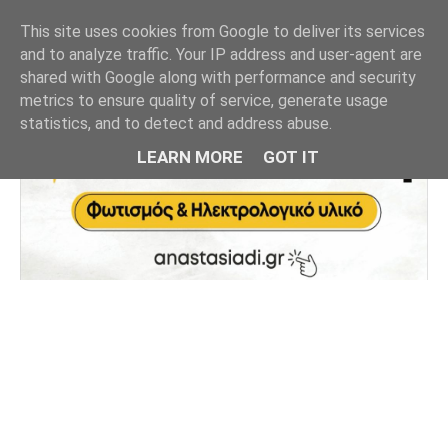
This site uses cookies from Google to deliver its services
and to analyze traffic. Your IP address and user-agent are
shared with Google along with performance and security
metrics to ensure quality of service, generate usage
statistics, and to detect and address abuse.
LEARN MORE
GOT IT