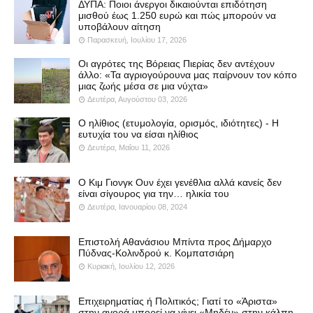
ΔΥΠΑ: Ποιοι άνεργοι δικαιούνται επιδότηση
μισθού έως 1.250 ευρώ και πώς μπορούν να
υποβάλουν αίτηση
Παρασκευή, Ιουλίου 17, 2026
Οι αγρότες της Βόρειας Πιερίας δεν αντέχουν
άλλο: «Τα αγριογούρουνα μας παίρνουν τον κόπο
μιας ζωής μέσα σε μια νύχτα»
Δευτέρα, Αυγούστου 03, 2026
Ο ηλίθιος (ετυμολογία, ορισμός, ιδιότητες) - Η
ευτυχία του να είσαι ηλίθιος
Δευτέρα, Μαΐου 11, 2026
Ο Κιμ Γιονγκ Ουν έχει γενέθλια αλλά κανείς δεν
είναι σίγουρος για την… ηλικία του
Δευτέρα, Ιανουαρίου 08, 2024
Επιστολή Αθανάσιου Μπίντα προς Δήμαρχο
Πύδνας-Κολινδρού κ. Κομπατσιάρη
Κυριακή, Ιουλίου 12, 2026
Επιχειρηματίας ή Πολιτικός; Γιατί το «Άριστα»
στην αγορά μπορεί να γίνει «Μηδέν» στην κάλπη