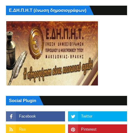
Ε.ΔΗ.Π.Η.Τ (ένωση δημοσιογράφων)
Social Plugin