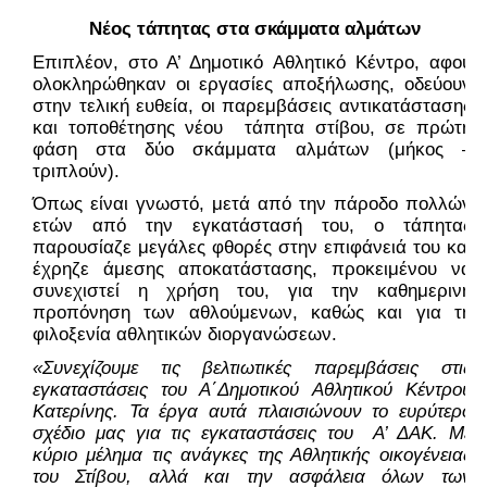
 Νέος τάπητας στα σκάμματα αλμάτων
Επιπλέον, στο Α’ Δημοτικό Αθλητικό Κέντρο, αφού 
ολοκληρώθηκαν οι εργασίες αποξήλωσης, οδεύουν 
στην τελική ευθεία, οι παρεμβάσεις αντικατάστασης 
και τοποθέτησης νέου  τάπητα στίβου, σε πρώτη 
φάση στα δύο σκάμματα αλμάτων (μήκος – 
τριπλούν). 
Όπως είναι γνωστό, μετά από την πάροδο πολλών 
ετών από την εγκατάστασή του, ο τάπητας 
παρουσίαζε μεγάλες φθορές στην επιφάνειά του και 
έχρηζε άμεσης αποκατάστασης, προκειμένου να 
συνεχιστεί η χρήση του, για την καθημερινή 
προπόνηση των αθλούμενων, καθώς και για τη 
φιλοξενία αθλητικών διοργανώσεων.
«Συνεχίζουμε τις βελτιωτικές παρεμβάσεις στις 
εγκαταστάσεις του Α΄Δημοτικού Αθλητικού Κέντρου 
Κατερίνης. Τα έργα αυτά πλαισιώνουν το ευρύτερο 
σχέδιο μας για τις εγκαταστάσεις του  Α’ ΔΑΚ. Με 
κύριο μέλημα τις ανάγκες της Αθλητικής οικογένειας 
του Στίβου, αλλά και την ασφάλεια όλων των 