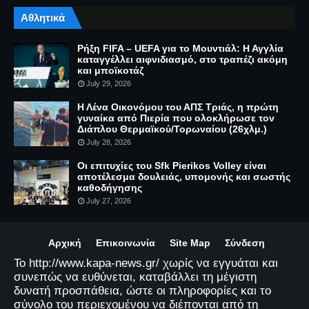
Αθλητικά
Ρήξη FIFA – UEFA για το Μουντιάλ: Η Αγγλία
καταγγέλλει αιφνιδιασμό, στο τραπέζι ακόμη
και μποϊκοτάζ
July 29, 2026
Η Λένα Οικονόμου του ΑΠΣ Τριάς, η πρώτη
γυναίκα από Πιερία που ολοκλήρωσε τον
Διάπλου Θερμαϊκού/Τορωναίου (26χλμ.)
July 28, 2026
Οι επιτυχίες του Sfk Pierikos Volley είναι
αποτέλεσμα δουλειάς, υπομονής και σωστής
καθοδήγησης
July 27, 2026
Αρχική
Επικοινωνία
Site Map
Σύνδεση
Το http://www.kapa-news.gr/ χωρίς να εγγυάται και
συνεπώς να ευθύνεται, καταβάλλει τη μέγιστη
δυνατή προσπάθεια, ώστε οι πληροφορίες και το
σύνολο του περιεχομένου να διέπονται από τη