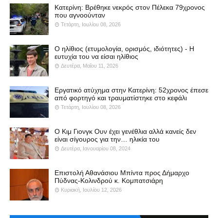
Κατερίνη: Βρέθηκε νεκρός στον Πέλεκα 79χρονος
που αγνοούνταν
Τετάρτη, Ιουλίου 08, 2026
Ο ηλίθιος (ετυμολογία, ορισμός, ιδιότητες) - Η
ευτυχία του να είσαι ηλίθιος
Δευτέρα, Μαΐου 11, 2026
Εργατικό ατύχημα στην Κατερίνη: 52χρονος έπεσε
από φορτηγό και τραυματίστηκε στο κεφάλι
Τετάρτη, Ιουλίου 08, 2026
Ο Κιμ Γιονγκ Ουν έχει γενέθλια αλλά κανείς δεν
είναι σίγουρος για την… ηλικία του
Δευτέρα, Ιανουαρίου 08, 2024
Επιστολή Αθανάσιου Μπίντα προς Δήμαρχο
Πύδνας-Κολινδρού κ. Κομπατσιάρη
Κυριακή, Ιουλίου 12, 2026