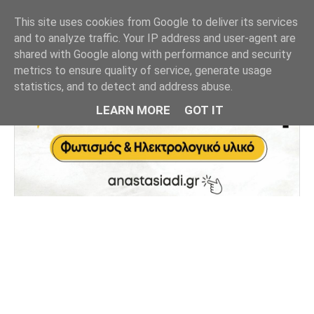
This site uses cookies from Google to deliver its services
and to analyze traffic. Your IP address and user-agent are
shared with Google along with performance and security
metrics to ensure quality of service, generate usage
statistics, and to detect and address abuse.
LEARN MORE
GOT IT