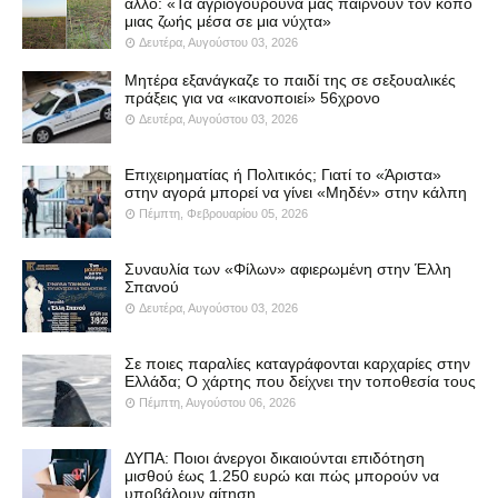
άλλο: «Τα αγριογούρουνα μας παίρνουν τον κόπο
μιας ζωής μέσα σε μια νύχτα»
Δευτέρα, Αυγούστου 03, 2026
Μητέρα εξανάγκαζε το παιδί της σε σεξουαλικές
πράξεις για να «ικανοποιεί» 56χρονο
Δευτέρα, Αυγούστου 03, 2026
Επιχειρηματίας ή Πολιτικός; Γιατί το «Άριστα»
στην αγορά μπορεί να γίνει «Μηδέν» στην κάλπη
Πέμπτη, Φεβρουαρίου 05, 2026
Συναυλία των «Φίλων» αφιερωμένη στην Έλλη
Σπανού
Δευτέρα, Αυγούστου 03, 2026
Σε ποιες παραλίες καταγράφονται καρχαρίες στην
Ελλάδα; Ο χάρτης που δείχνει την τοποθεσία τους
Πέμπτη, Αυγούστου 06, 2026
ΔΥΠΑ: Ποιοι άνεργοι δικαιούνται επιδότηση
μισθού έως 1.250 ευρώ και πώς μπορούν να
υποβάλουν αίτηση