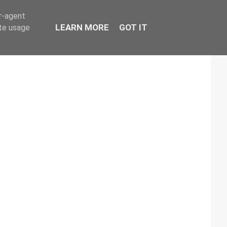
er-agent
LEARN MORE
GOT IT
ate usage