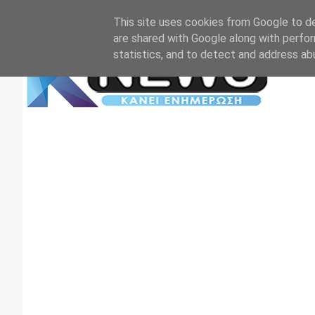
Αρχική
Επικοινωνία
Πρωτοσέλιδα
TV+RADIO
This site uses cookies from Google to del
are shared with Google along with perfor
statistics, and to detect and address ab