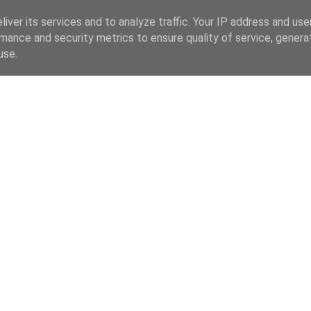
iver its services and to analyze traffic. Your IP address and us
mance and security metrics to ensure quality of service, gener
use.