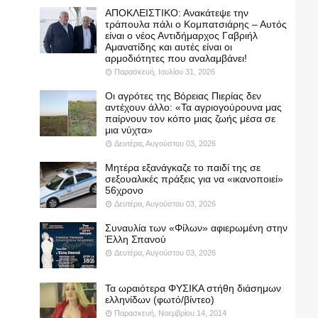
ΑΠΟΚΛΕΙΣΤΙΚΟ: Ανακάτεψε την
τράπουλα πάλι ο Κομπατσιάρης – Αυτός
είναι ο νέος Αντιδήμαρχος Γαβριήλ
Αμανατίδης και αυτές είναι οι
αρμοδιότητες που αναλαμβάνει!
Παρασκευή, Ιουλίου 31, 2026
Οι αγρότες της Βόρειας Πιερίας δεν
αντέχουν άλλο: «Τα αγριογούρουνα μας
παίρνουν τον κόπο μιας ζωής μέσα σε
μια νύχτα»
Δευτέρα, Αυγούστου 03, 2026
Μητέρα εξανάγκαζε το παιδί της σε
σεξουαλικές πράξεις για να «ικανοποιεί»
56χρονο
Δευτέρα, Αυγούστου 03, 2026
Συναυλία των «Φίλων» αφιερωμένη στην
Έλλη Σπανού
Δευτέρα, Αυγούστου 03, 2026
Τα ωραιότερα ΦΥΣΙΚΑ στήθη διάσημων
ελληνίδων (φωτό/βίντεο)
Παρασκευή, Νοεμβρίου 14, 2014