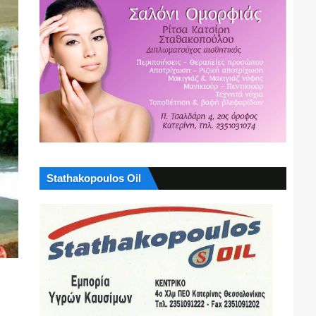
Stathakopoulos Oil