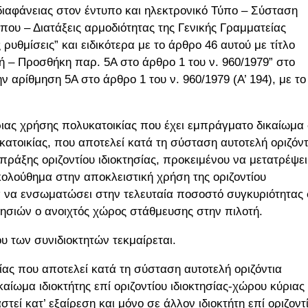
 διαφάνειας στον έντυπο και ηλεκτρονικό Τύπο – Σύσταση
ου – Διατάξεις αρμοδιότητας της Γενικής Γραμματείας
υθμίσεις” και ειδικότερα με το άρθρο 46 αυτού με τίτλο
 – Προσθήκη παρ. 5Α στο άρθρο 1 του ν. 960/1979” στο
ν αρίθμηση 5Α στο άρθρο 1 του ν. 960/1979 (Α’ 194), με το
κύριας χρήσης πολυκατοικίας που έχει εμπράγματο δικαίωμα
κατοικίας, που αποτελεί κατά τη σύσταση αυτοτελή οριζόντ
πράξης οριζοντίου ιδιοκτησίας, προκειμένου να μετατρέψει
ολούθημα στην αποκλειστική χρήση της οριζοντίου
να να ενσωματώσει στην τελευταία ποσοστό συγκυριότητας
κτησιών ο ανοιχτός χώρος στάθμευσης στην πιλοτή.
 των συνιδιοκτητών τεκμαίρεται.
ίας που αποτελεί κατά τη σύσταση αυτοτελή οριζόντια
καίωμα ιδιοκτήτης επί οριζοντίου ιδιοκτησίας-χώρου κύριας
τεί κατ’ εξαίρεση και μόνο σε άλλον ιδιοκτήτη επί οριζοντ