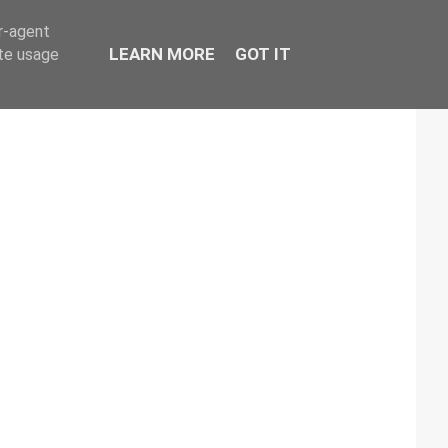
er-agent
LEARN MORE
GOT IT
ate usage