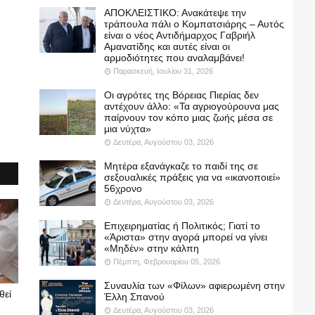
ΑΠΟΚΛΕΙΣΤΙΚΟ: Ανακάτεψε την
τράπουλα πάλι ο Κομπατσιάρης – Αυτός
είναι ο νέος Αντιδήμαρχος Γαβριήλ
Αμανατίδης και αυτές είναι οι
αρμοδιότητες που αναλαμβάνει!
Παρασκευή, Ιουλίου 31, 2026
Οι αγρότες της Βόρειας Πιερίας δεν
αντέχουν άλλο: «Τα αγριογούρουνα μας
παίρνουν τον κόπο μιας ζωής μέσα σε
μια νύχτα»
Δευτέρα, Αυγούστου 03, 2026
Μητέρα εξανάγκαζε το παιδί της σε
σεξουαλικές πράξεις για να «ικανοποιεί»
56χρονο
Δευτέρα, Αυγούστου 03, 2026
Επιχειρηματίας ή Πολιτικός; Γιατί το
«Άριστα» στην αγορά μπορεί να γίνει
«Μηδέν» στην κάλπη
Πέμπτη, Φεβρουαρίου 05, 2026
Συναυλία των «Φίλων» αφιερωμένη στην
θεί
Έλλη Σπανού
Δευτέρα, Αυγούστου 03, 2026