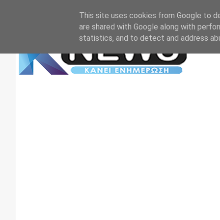
Αρχική
Επικοινωνία
Πρωτοσέλιδα
TV+RADIO
This site uses cookies from Google to del
are shared with Google along with perfor
statistics, and to detect and address ab