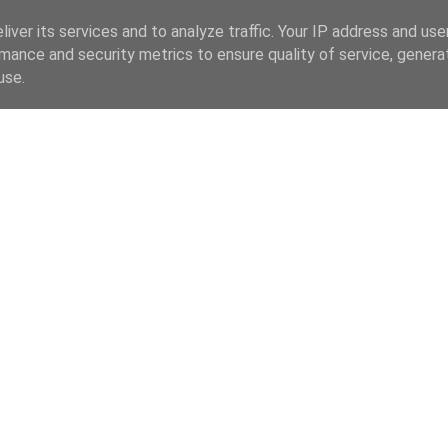
iver its services and to analyze traffic. Your IP address and us
mance and security metrics to ensure quality of service, gener
use.