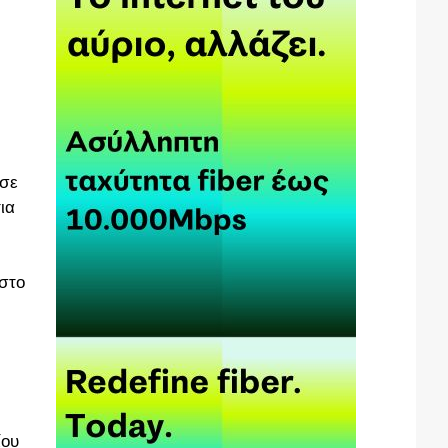
 σε
ια
 στο
ίου