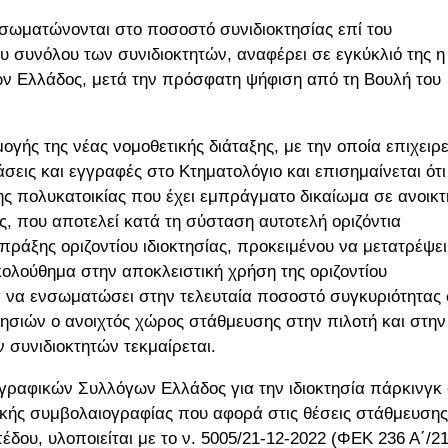
νσωματώνονται στο ποσοστό συνιδιοκτησίας επί του
υ συνόλου των συνιδιοκτητών, αναφέρει σε εγκύκλιό της η
ν Ελλάδος, μετά την πρόσφατη ψήφιση από τη Βουλή του
ογής της νέας νομοθετικής διάταξης, με την οποία επιχειρε
άσεις και εγγραφές στο Κτηματολόγιο και επισημαίνεται ότι
σης πολυκατοικίας που έχει εμπράγματο δικαίωμα σε ανοικτ
ς, που αποτελεί κατά τη σύσταση αυτοτελή οριζόντια
πράξης οριζοντίου ιδιοκτησίας, προκειμένου να μετατρέψει
ολούθημα στην αποκλειστική χρήση της οριζοντίου
να να ενσωματώσει στην τελευταία ποσοστό συγκυριότητας
τησιών ο ανοιχτός χώρος στάθμευσης στην πιλοτή και στην
συνιδιοκτητών τεκμαίρεται.
ογραφικών Συλλόγων Ελλάδος για την ιδιοκτησία πάρκινγκ
νικής συμβολαιογραφίας που αφορά στις θέσεις στάθμευσης
έδου, υλοποιείται με το ν. 5005/21-12-2022 (ΦΕΚ 236 Α΄/21