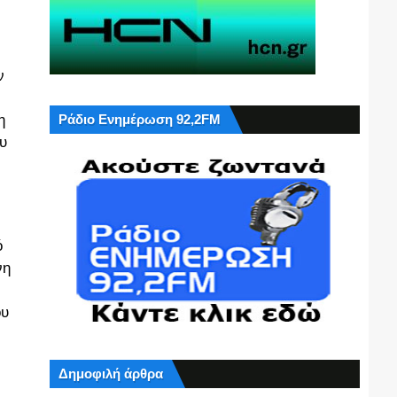
ν
η
Ράδιο Ενημέρωση 92,2FM
υ
ό
νη
ου
Δημοφιλή άρθρα