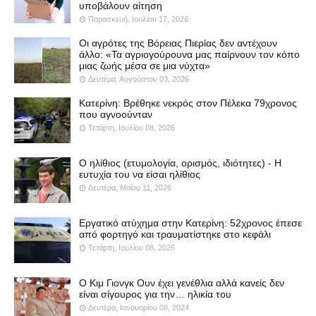
υποβάλουν αίτηση
Παρασκευή, Ιουλίου 17, 2026
Οι αγρότες της Βόρειας Πιερίας δεν αντέχουν
άλλο: «Τα αγριογούρουνα μας παίρνουν τον κόπο
μιας ζωής μέσα σε μια νύχτα»
Δευτέρα, Αυγούστου 03, 2026
Κατερίνη: Βρέθηκε νεκρός στον Πέλεκα 79χρονος
που αγνοούνταν
Τετάρτη, Ιουλίου 08, 2026
Ο ηλίθιος (ετυμολογία, ορισμός, ιδιότητες) - Η
ευτυχία του να είσαι ηλίθιος
Δευτέρα, Μαΐου 11, 2026
Εργατικό ατύχημα στην Κατερίνη: 52χρονος έπεσε
από φορτηγό και τραυματίστηκε στο κεφάλι
Τετάρτη, Ιουλίου 08, 2026
Ο Κιμ Γιονγκ Ουν έχει γενέθλια αλλά κανείς δεν
είναι σίγουρος για την… ηλικία του
Δευτέρα, Ιανουαρίου 08, 2024