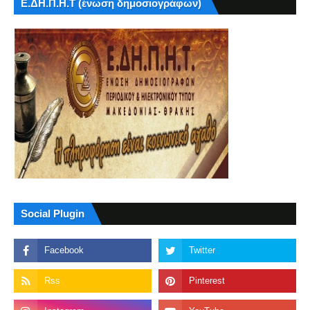
Ε.ΔΗ.Π.Η.Τ (ένωση δημοσιογράφων)
Social Plugin