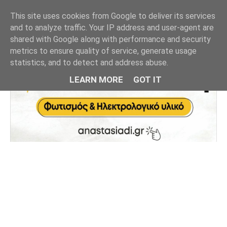
This site uses cookies from Google to deliver its services
and to analyze traffic. Your IP address and user-agent are
shared with Google along with performance and security
metrics to ensure quality of service, generate usage
statistics, and to detect and address abuse.
LEARN MORE
GOT IT