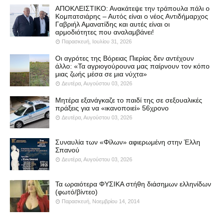
ΑΠΟΚΛΕΙΣΤΙΚΟ: Ανακάτεψε την τράπουλα πάλι ο
Κομπατσιάρης – Αυτός είναι ο νέος Αντιδήμαρχος
Γαβριήλ Αμανατίδης και αυτές είναι οι
αρμοδιότητες που αναλαμβάνει!
Παρασκευή, Ιουλίου 31, 2026
Οι αγρότες της Βόρειας Πιερίας δεν αντέχουν
άλλο: «Τα αγριογούρουνα μας παίρνουν τον κόπο
μιας ζωής μέσα σε μια νύχτα»
Δευτέρα, Αυγούστου 03, 2026
Μητέρα εξανάγκαζε το παιδί της σε σεξουαλικές
πράξεις για να «ικανοποιεί» 56χρονο
Δευτέρα, Αυγούστου 03, 2026
Συναυλία των «Φίλων» αφιερωμένη στην Έλλη
Σπανού
Δευτέρα, Αυγούστου 03, 2026
Τα ωραιότερα ΦΥΣΙΚΑ στήθη διάσημων ελληνίδων
(φωτό/βίντεο)
Παρασκευή, Νοεμβρίου 14, 2014