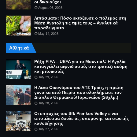
οι δικαιούχοι
August 06, 2026
Λιπάσματα: Πόσο εκτόξευσε ο πόλεμος στη
Μέση Ανατολή τις τιμές τους – Αναλυτικά
παραδείγματα
May 14, 2026
Αθλητικά
Ρήξη FIFA – UEFA για το Μουντιάλ: Η Αγγλία
καταγγέλλει αιφνιδιασμό, στο τραπέζι ακόμη
και μποϊκοτάζ
July 29, 2026
Η Λένα Οικονόμου του ΑΠΣ Τριάς, η πρώτη
γυναίκα από Πιερία που ολοκλήρωσε τον
Διάπλου Θερμαϊκού/Τορωναίου (26χλμ.)
July 28, 2026
Οι επιτυχίες του Sfk Pierikos Volley είναι
αποτέλεσμα δουλειάς, υπομονής και σωστής
καθοδήγησης
July 27, 2026