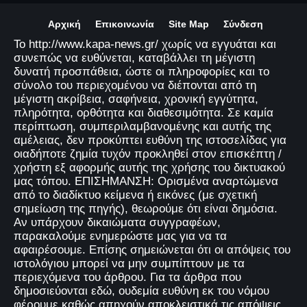
Αρχική
Επικοινωνία
Site Map
Σύνδεση
Το http://www.kapa-news.gr/ χωρίς να εγγυάται και
συνεπώς να ευθύνεται, καταβάλλει τη μέγιστη
δυνατή προσπάθεια, ώστε οι πληροφορίες και το
σύνολο του περιεχομένου να διέπονται από τη
μέγιστη ακρίβεια, σαφήνεια, χρονική εγγύτητα,
πληρότητα, ορθότητα και διαθεσιμότητα. Σε καμία
περίπτωση, συμπεριλαμβανομένης και αυτής της
αμέλειας, δεν προκύπτει ευθύνη της ιστοσελίδας για
οιαδήποτε ζημία τυχόν προκληθεί στον επισκέπτη /
χρήστη εξ αφορμής αυτής της χρήσης του δικτυακού
μας τόπου. ΕΠΙΣΗΜΑΝΣΗ: Ορισμένα αναρτώμενα
από το διαδίκτυο κείμενα ή εικόνες (με σχετική
σημείωση της πηγής), θεωρούμε ότι είναι δημόσια.
Αν υπάρχουν δικαιώματα συγγραφέων,
παρακαλούμε ενημερώστε μας για να τα
αφαιρέσουμε. Επίσης σημειώνεται ότι οι απόψεις του
ιστολόγιου μπορεί να μην συμπίπτουν με τα
περιεχόμενα του άρθρου. Για τα άρθρα που
δημοσιεύονται εδώ, ουδεμία ευθύνη εκ του νόμου
φέρουμε καθώς απηχούν αποκλειστικά τις απόψεις