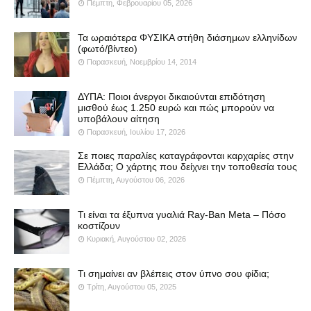
Πέμπτη, Φεβρουαρίου 05, 2026
Τα ωραιότερα ΦΥΣΙΚΑ στήθη διάσημων ελληνίδων
(φωτό/βίντεο)
Παρασκευή, Νοεμβρίου 14, 2014
ΔΥΠΑ: Ποιοι άνεργοι δικαιούνται επιδότηση
μισθού έως 1.250 ευρώ και πώς μπορούν να
υποβάλουν αίτηση
Παρασκευή, Ιουλίου 17, 2026
Σε ποιες παραλίες καταγράφονται καρχαρίες στην
Ελλάδα; Ο χάρτης που δείχνει την τοποθεσία τους
Πέμπτη, Αυγούστου 06, 2026
Τι είναι τα έξυπνα γυαλιά Ray-Ban Meta – Πόσο
κοστίζουν
Κυριακή, Αυγούστου 02, 2026
Τι σημαίνει αν βλέπεις στον ύπνο σου φίδια;
Τρίτη, Αυγούστου 05, 2025