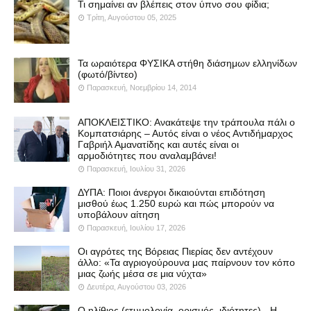
Τι σημαίνει αν βλέπεις στον ύπνο σου φίδια;
Τρίτη, Αυγούστου 05, 2025
Τα ωραιότερα ΦΥΣΙΚΑ στήθη διάσημων ελληνίδων
(φωτό/βίντεο)
Παρασκευή, Νοεμβρίου 14, 2014
ΑΠΟΚΛΕΙΣΤΙΚΟ: Ανακάτεψε την τράπουλα πάλι ο
Κομπατσιάρης – Αυτός είναι ο νέος Αντιδήμαρχος
Γαβριήλ Αμανατίδης και αυτές είναι οι
αρμοδιότητες που αναλαμβάνει!
Παρασκευή, Ιουλίου 31, 2026
ΔΥΠΑ: Ποιοι άνεργοι δικαιούνται επιδότηση
μισθού έως 1.250 ευρώ και πώς μπορούν να
υποβάλουν αίτηση
Παρασκευή, Ιουλίου 17, 2026
Οι αγρότες της Βόρειας Πιερίας δεν αντέχουν
άλλο: «Τα αγριογούρουνα μας παίρνουν τον κόπο
μιας ζωής μέσα σε μια νύχτα»
Δευτέρα, Αυγούστου 03, 2026
Ο ηλίθιος (ετυμολογία, ορισμός, ιδιότητες) - Η