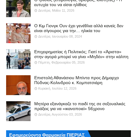
ευτυχία του να είσαι ηλίθιος
Δευτέρα, Μαΐου 11, 2026
Ο Κιμ Γιονγκ Ουν έχει γενέθλια αλλά κανείς δεν
είναι σίγουρος για την… ηλικία του
Δευτέρα, Ιανουαρίου 08, 2024
Επιχειρηματίας ή Πολιτικός; Γιατί το «Άριστα»
στην αγορά μπορεί να γίνει «Μηδέν» στην κάλπη
Πέμπτη, Φεβρουαρίου 05, 2026
Επιστολή Αθανάσιου Μπίντα προς Δήμαρχο
Πύδνας-Κολινδρού κ. Κομπατσιάρη
Κυριακή, Ιουλίου 12, 2026
Μητέρα εξανάγκαζε το παιδί της σε σεξουαλικές
πράξεις για να «ικανοποιεί» 56χρονο
Δευτέρα, Αυγούστου 03, 2026
Εφημερεύοντα Φαρμακεία ΠΙΕΡΙΑΣ