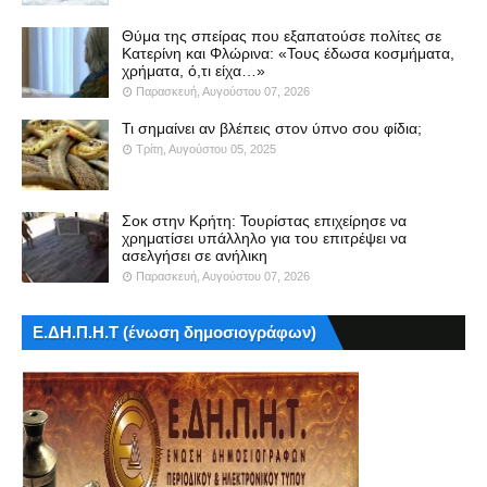
Θύμα της σπείρας που εξαπατούσε πολίτες σε
Κατερίνη και Φλώρινα: «Τους έδωσα κοσμήματα,
χρήματα, ό,τι είχα…»
Παρασκευή, Αυγούστου 07, 2026
Τι σημαίνει αν βλέπεις στον ύπνο σου φίδια;
Τρίτη, Αυγούστου 05, 2025
Σοκ στην Κρήτη: Τουρίστας επιχείρησε να
χρηματίσει υπάλληλο για του επιτρέψει να
ασελγήσει σε ανήλικη
Παρασκευή, Αυγούστου 07, 2026
Ε.ΔΗ.Π.Η.Τ (ένωση δημοσιογράφων)