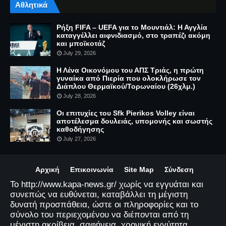
Αθλητικά
Ρήξη FIFA – UEFA για το Μουντιάλ: Η Αγγλία
καταγγέλλει αιφνιδιασμό, στο τραπέζι ακόμη
και μποϊκοτάζ
July 29, 2026
Η Λένα Οικονόμου του ΑΠΣ Τριάς, η πρώτη
γυναίκα από Πιερία που ολοκλήρωσε τον
Διάπλου Θερμαϊκού/Τορωναίου (26χλμ.)
July 28, 2026
Οι επιτυχίες του Sfk Pierikos Volley είναι
αποτέλεσμα δουλειάς, υπομονής και σωστής
καθοδήγησης
July 27, 2026
Αρχική
Επικοινωνία
Site Map
Σύνδεση
Το http://www.kapa-news.gr/ χωρίς να εγγυάται και
συνεπώς να ευθύνεται, καταβάλλει τη μέγιστη
δυνατή προσπάθεια, ώστε οι πληροφορίες και το
σύνολο του περιεχομένου να διέπονται από τη
μέγιστη ακρίβεια, σαφήνεια, χρονική εγγύτητα,