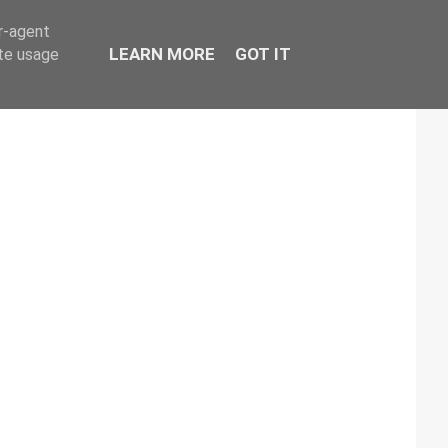
er-agent
LEARN MORE
GOT IT
ate usage