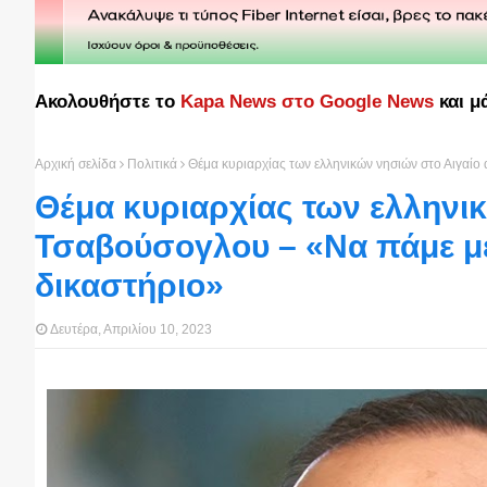
Ακολουθήστε το
Kapa News στο Google News
και μ
Αρχική σελίδα
Πολιτικά
Θέμα κυριαρχίας των ελληνικών νησιών στο Αιγαίο
Θέμα κυριαρχίας των ελληνι
Τσαβούσογλου – «Να πάμε με 
δικαστήριο»
Δευτέρα, Απριλίου 10, 2023