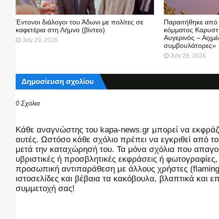
Έντονοι διάλογοι του Άδωνι με πολίτες σε
Παραιτήθηκε από
καφετέρια στη Λήμνο (βίντεο)
κόμματος Καρυστ
Αυγερινός – Αιχμέ
July 29, 2026
συμβουλάτορες»
July 29, 2026
Δημοσίευση σχολίου
0 Σχόλια
Kάθε αναγνώστης του kapa-news.gr μπορεί να εκφράζει
αυτές. Ωστόσο κάθε σχόλιο πρέπει να εγκριθεί από του
μετά την καταχώρησή του. Τα μόνα σχόλια που απαγορ
υβριστικές ή προσβλητικές εκφράσεις ή φωτογραφίες
προσωπική αντιπαράθεση με άλλους χρήστες (flaming),
ιστοσελίδες και βέβαια τα κακόβουλα, βλαπτικά και 
συμμετοχή σας!