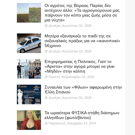
Οι αγρότες της Βόρειας Πιερίας δεν
αντέχουν άλλο: «Τα αγριογούρουνα μας
παίρνουν τον κόπο μιας ζωής μέσα σε
μια νύχτα»
Δευτέρα, Αυγούστου 03, 2026
Μητέρα εξανάγκαζε το παιδί της σε
σεξουαλικές πράξεις για να «ικανοποιεί»
56χρονο
Δευτέρα, Αυγούστου 03, 2026
Επιχειρηματίας ή Πολιτικός; Γιατί το
«Άριστα» στην αγορά μπορεί να γίνει
«Μηδέν» στην κάλπη
Πέμπτη, Φεβρουαρίου 05, 2026
Συναυλία των «Φίλων» αφιερωμένη στην
Έλλη Σπανού
Δευτέρα, Αυγούστου 03, 2026
Τα ωραιότερα ΦΥΣΙΚΑ στήθη διάσημων
ελληνίδων (φωτό/βίντεο)
Παρασκευή, Νοεμβρίου 14, 2014