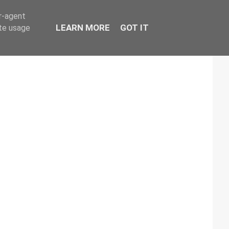
er-agent
LEARN MORE
GOT IT
ate usage