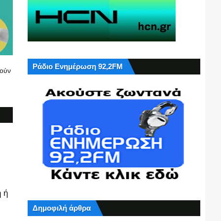
Ράδιο Ενημέρωση 92,2FM
γούν
 ή
Δημοφιλή άρθρα