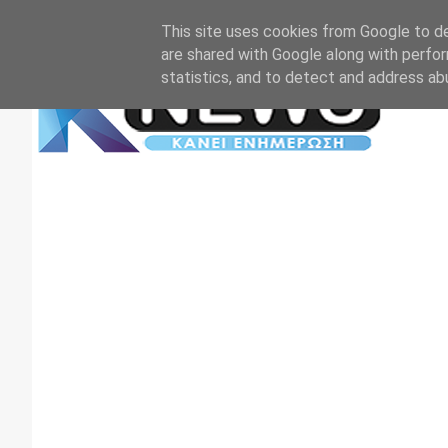
Αρχική
Επικοινωνία
Πρωτοσέλιδα
TV+RADIO
This site uses cookies from Google to del
are shared with Google along with perfor
statistics, and to detect and address ab