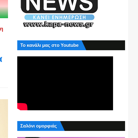
ση
Το κανάλι μας στο Youtube
α
Σαλόνι ομορφιάς