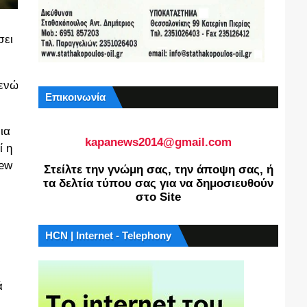
σει
 ενώ
Επικοινωνία
ια
kapanews2014@gmail.com
ί η
New
Στείλτε την γνώμη σας, την άποψη σας, ή
τα δελτία τύπου σας για να δημοσιευθούν
στο Site
HCN | Internet - Telephony
ά