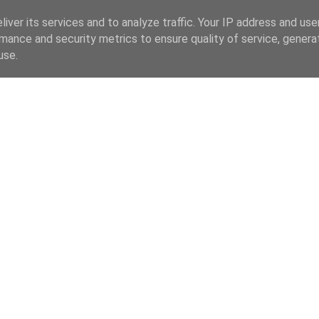
iver its services and to analyze traffic. Your IP address and us
mance and security metrics to ensure quality of service, gener
use.