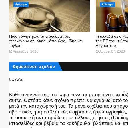
Διάφορα
Διάφορα
Πώς γεννήθηκαν τα επώνυμα που
Τι αλλάζει στις κ
τελειώνουν σε -άκης, -όπουλος, -ίδης και
της ΕΕ που τίθετα
-ογλου
Αυγούστου
August 08, 2026
August 07, 2026
Δημοσίευση σχολίου
0 Σχόλια
Kάθε αναγνώστης του kapa-news.gr μπορεί να εκφράζει
αυτές. Ωστόσο κάθε σχόλιο πρέπει να εγκριθεί από του
μετά την καταχώρησή του. Τα μόνα σχόλια που απαγορ
υβριστικές ή προσβλητικές εκφράσεις ή φωτογραφίες
προσωπική αντιπαράθεση με άλλους χρήστες (flaming),
ιστοσελίδες και βέβαια τα κακόβουλα, βλαπτικά και 