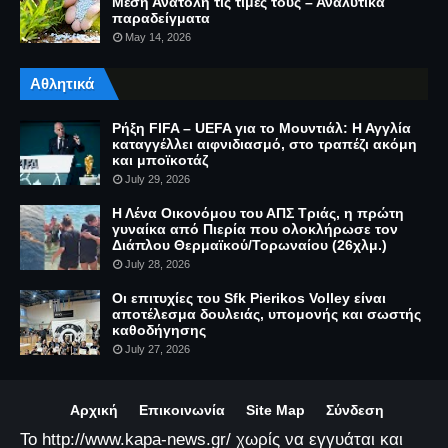
Μέση Ανατολή τις τιμές τους – Αναλυτικά
παραδείγματα
May 14, 2026
Αθλητικά
Ρήξη FIFA – UEFA για το Μουντιάλ: Η Αγγλία
καταγγέλλει αιφνιδιασμό, στο τραπέζι ακόμη
και μποϊκοτάζ
July 29, 2026
Η Λένα Οικονόμου του ΑΠΣ Τριάς, η πρώτη
γυναίκα από Πιερία που ολοκλήρωσε τον
Διάπλου Θερμαϊκού/Τορωναίου (26χλμ.)
July 28, 2026
Οι επιτυχίες του Sfk Pierikos Volley είναι
αποτέλεσμα δουλειάς, υπομονής και σωστής
καθοδήγησης
July 27, 2026
Αρχική
Επικοινωνία
Site Map
Σύνδεση
Το http://www.kapa-news.gr/ χωρίς να εγγυάται και