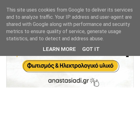
This site uses cookies from Google to deliver its services
and to analyze traffic. Your IP address and user-agent are
shared with Google along with performance and security
metrics to ensure quality of service, generate usage
statistics, and to detect and address abuse.
LEARN MORE
GOT IT