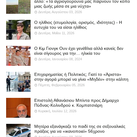
άλλο: «Τα αγριογούρουνα μας παίρνουν τον κόπο
μιας ζωής μέσα σε μια νύχτα»
Δευτέρα, Αυγούστου 03, 2026
Ο ηλίθιος (ετυμολογία, ορισμός, ιδιότητες) - Η
ευτυχία του να είσαι ηλίθιος
Δευτέρα, Μαΐου 11, 2026
Ο Κιμ Γιονγκ Ουν έχει γενέθλια αλλά κανείς δεν
είναι σίγουρος για την… ηλικία του
Δευτέρα, Ιανουαρίου 08, 2024
Επιχειρηματίας ή Πολιτικός; Γιατί το «Άριστα»
στην αγορά μπορεί να γίνει «Μηδέν» στην κάλπη
Πέμπτη, Φεβρουαρίου 05, 2026
Επιστολή Αθανάσιου Μπίντα προς Δήμαρχο
Πύδνας-Κολινδρού κ. Κομπατσιάρη
Κυριακή, Ιουλίου 12, 2026
Μητέρα εξανάγκαζε το παιδί της σε σεξουαλικές
πράξεις για να «ικανοποιεί» 56χρονο
Δευτέρα, Αυγούστου 03, 2026