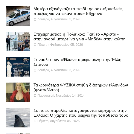
Μητέρα εξανάγκαζε το παιδί της σε σεξουαλικές
πράξεις για να «ικανοποιεί» 56χρονο
Δευτέρα, Αυγούστου 03, 2026
Επιχειρηματίας ή Πολιτικός; Γιατί το «Άριστα»
στην αγορά μπορεί να γίνει «Μηδέν» στην κάλπη
Πέμπτη, Φεβρουαρίου 05, 2026
Συναυλία των «Φίλων» αφιερωμένη στην Έλλη
Σπανού
Δευτέρα, Αυγούστου 03, 2026
Τα ωραιότερα ΦΥΣΙΚΑ στήθη διάσημων ελληνίδων
(φωτό/βίντεο)
Παρασκευή, Νοεμβρίου 14, 2014
Σε ποιες παραλίες καταγράφονται καρχαρίες στην
Ελλάδα; Ο χάρτης που δείχνει την τοποθεσία τους
Πέμπτη, Αυγούστου 06, 2026