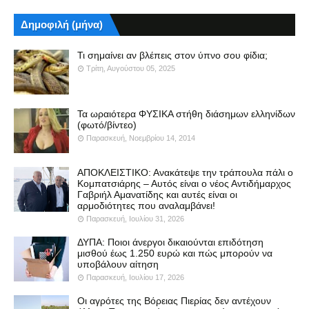
Δημοφιλή (μήνα)
Τι σημαίνει αν βλέπεις στον ύπνο σου φίδια;
Τρίτη, Αυγούστου 05, 2025
Τα ωραιότερα ΦΥΣΙΚΑ στήθη διάσημων ελληνίδων
(φωτό/βίντεο)
Παρασκευή, Νοεμβρίου 14, 2014
ΑΠΟΚΛΕΙΣΤΙΚΟ: Ανακάτεψε την τράπουλα πάλι ο
Κομπατσιάρης – Αυτός είναι ο νέος Αντιδήμαρχος
Γαβριήλ Αμανατίδης και αυτές είναι οι
αρμοδιότητες που αναλαμβάνει!
Παρασκευή, Ιουλίου 31, 2026
ΔΥΠΑ: Ποιοι άνεργοι δικαιούνται επιδότηση
μισθού έως 1.250 ευρώ και πώς μπορούν να
υποβάλουν αίτηση
Παρασκευή, Ιουλίου 17, 2026
Οι αγρότες της Βόρειας Πιερίας δεν αντέχουν