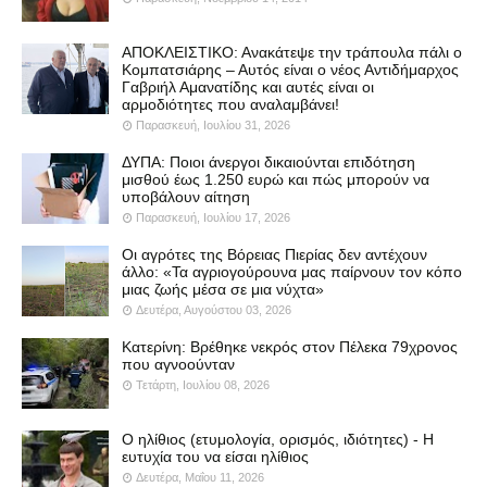
ΑΠΟΚΛΕΙΣΤΙΚΟ: Ανακάτεψε την τράπουλα πάλι ο
Κομπατσιάρης – Αυτός είναι ο νέος Αντιδήμαρχος
Γαβριήλ Αμανατίδης και αυτές είναι οι
αρμοδιότητες που αναλαμβάνει!
Παρασκευή, Ιουλίου 31, 2026
ΔΥΠΑ: Ποιοι άνεργοι δικαιούνται επιδότηση
μισθού έως 1.250 ευρώ και πώς μπορούν να
υποβάλουν αίτηση
Παρασκευή, Ιουλίου 17, 2026
Οι αγρότες της Βόρειας Πιερίας δεν αντέχουν
άλλο: «Τα αγριογούρουνα μας παίρνουν τον κόπο
μιας ζωής μέσα σε μια νύχτα»
Δευτέρα, Αυγούστου 03, 2026
Κατερίνη: Βρέθηκε νεκρός στον Πέλεκα 79χρονος
που αγνοούνταν
Τετάρτη, Ιουλίου 08, 2026
Ο ηλίθιος (ετυμολογία, ορισμός, ιδιότητες) - Η
ευτυχία του να είσαι ηλίθιος
Δευτέρα, Μαΐου 11, 2026