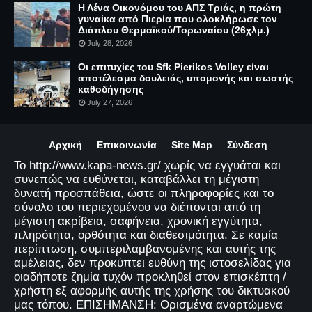
Η Λένα Οικονόμου του ΑΠΣ Τριάς, η πρώτη
γυναίκα από Πιερία που ολοκλήρωσε τον
Διάπλου Θερμαϊκού/Τορωναίου (26χλμ.)
July 28, 2026
Οι επιτυχίες του Sfk Pierikos Volley είναι
αποτέλεσμα δουλειάς, υπομονής και σωστής
καθοδήγησης
July 27, 2026
Αρχική
Επικοινωνία
Site Map
Σύνδεση
Το http://www.kapa-news.gr/ χωρίς να εγγυάται και
συνεπώς να ευθύνεται, καταβάλλει τη μέγιστη
δυνατή προσπάθεια, ώστε οι πληροφορίες και το
σύνολο του περιεχομένου να διέπονται από τη
μέγιστη ακρίβεια, σαφήνεια, χρονική εγγύτητα,
πληρότητα, ορθότητα και διαθεσιμότητα. Σε καμία
περίπτωση, συμπεριλαμβανομένης και αυτής της
αμέλειας, δεν προκύπτει ευθύνη της ιστοσελίδας για
οιαδήποτε ζημία τυχόν προκληθεί στον επισκέπτη /
χρήστη εξ αφορμής αυτής της χρήσης του δικτυακού
μας τόπου. ΕΠΙΣΗΜΑΝΣΗ: Ορισμένα αναρτώμενα