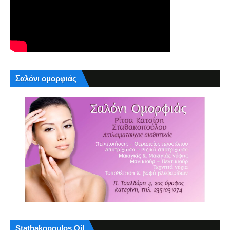
Σαλόνι ομορφιάς
Stathakopoulos Oil