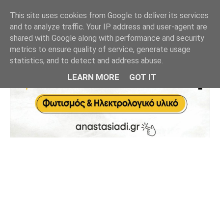
This site uses cookies from Google to deliver its services
and to analyze traffic. Your IP address and user-agent are
shared with Google along with performance and security
metrics to ensure quality of service, generate usage
statistics, and to detect and address abuse.
LEARN MORE
GOT IT