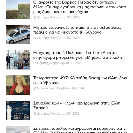
Οι αγρότες της Βόρειας Πιερίας δεν αντέχουν
άλλο: «Τα αγριογούρουνα μας παίρνουν τον κόπο
μιας ζωής μέσα σε μια νύχτα»
Δευτέρα, Αυγούστου 03, 2026
Μητέρα εξανάγκαζε το παιδί της σε σεξουαλικές
πράξεις για να «ικανοποιεί» 56χρονο
Δευτέρα, Αυγούστου 03, 2026
Επιχειρηματίας ή Πολιτικός; Γιατί το «Άριστα»
στην αγορά μπορεί να γίνει «Μηδέν» στην κάλπη
Πέμπτη, Φεβρουαρίου 05, 2026
Τα ωραιότερα ΦΥΣΙΚΑ στήθη διάσημων ελληνίδων
(φωτό/βίντεο)
Παρασκευή, Νοεμβρίου 14, 2014
Συναυλία των «Φίλων» αφιερωμένη στην Έλλη
Σπανού
Δευτέρα, Αυγούστου 03, 2026
Σε ποιες παραλίες καταγράφονται καρχαρίες στην
Ελλάδα; Ο χάρτης που δείχνει την τοποθεσία τους