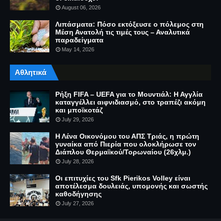
August 06, 2026
Λιπάσματα: Πόσο εκτόξευσε ο πόλεμος στη
Μέση Ανατολή τις τιμές τους – Αναλυτικά
παραδείγματα
May 14, 2026
Αθλητικά
Ρήξη FIFA – UEFA για το Μουντιάλ: Η Αγγλία
καταγγέλλει αιφνιδιασμό, στο τραπέζι ακόμη
και μποϊκοτάζ
July 29, 2026
Η Λένα Οικονόμου του ΑΠΣ Τριάς, η πρώτη
γυναίκα από Πιερία που ολοκλήρωσε τον
Διάπλου Θερμαϊκού/Τορωναίου (26χλμ.)
July 28, 2026
Οι επιτυχίες του Sfk Pierikos Volley είναι
αποτέλεσμα δουλειάς, υπομονής και σωστής
καθοδήγησης
July 27, 2026