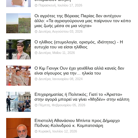
Παρασκευή, Ιουλίου 17, 2026
Οι αγρότες της Βόρειας Πιερίας δεν αντέχουν
άλλο: «Τα αγριογούρουνα μας παίρνουν τον κόπο
μιας ζωής μέσα σε μια νύχτα»
Δευτέρα, Αυγούστου 03, 2026
Ο ηλίθιος (ετυμολογία, ορισμός, ιδιότητες) - Η
ευτυχία του να είσαι ηλίθιος
Δευτέρα, Μαΐου 11, 2026
Ο Κιμ Γιονγκ Ουν έχει γενέθλια αλλά κανείς δεν
είναι σίγουρος για την… ηλικία του
Δευτέρα, Ιανουαρίου 08, 2024
Επιχειρηματίας ή Πολιτικός; Γιατί το «Άριστα»
στην αγορά μπορεί να γίνει «Μηδέν» στην κάλπη
Πέμπτη, Φεβρουαρίου 05, 2026
Επιστολή Αθανάσιου Μπίντα προς Δήμαρχο
Πύδνας-Κολινδρού κ. Κομπατσιάρη
Κυριακή, Ιουλίου 12, 2026