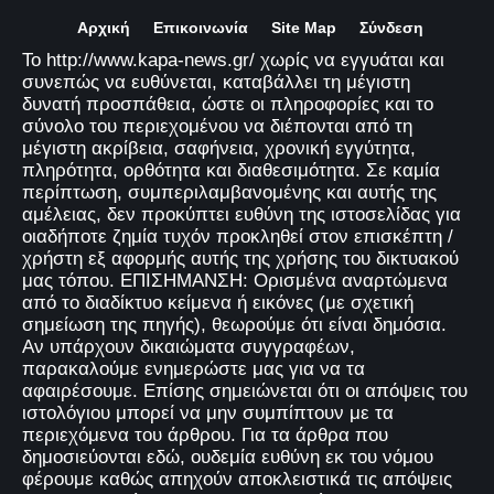
Αρχική
Επικοινωνία
Site Map
Σύνδεση
Το http://www.kapa-news.gr/ χωρίς να εγγυάται και
συνεπώς να ευθύνεται, καταβάλλει τη μέγιστη
δυνατή προσπάθεια, ώστε οι πληροφορίες και το
σύνολο του περιεχομένου να διέπονται από τη
μέγιστη ακρίβεια, σαφήνεια, χρονική εγγύτητα,
πληρότητα, ορθότητα και διαθεσιμότητα. Σε καμία
περίπτωση, συμπεριλαμβανομένης και αυτής της
αμέλειας, δεν προκύπτει ευθύνη της ιστοσελίδας για
οιαδήποτε ζημία τυχόν προκληθεί στον επισκέπτη /
χρήστη εξ αφορμής αυτής της χρήσης του δικτυακού
μας τόπου. ΕΠΙΣΗΜΑΝΣΗ: Ορισμένα αναρτώμενα
από το διαδίκτυο κείμενα ή εικόνες (με σχετική
σημείωση της πηγής), θεωρούμε ότι είναι δημόσια.
Αν υπάρχουν δικαιώματα συγγραφέων,
παρακαλούμε ενημερώστε μας για να τα
αφαιρέσουμε. Επίσης σημειώνεται ότι οι απόψεις του
ιστολόγιου μπορεί να μην συμπίπτουν με τα
περιεχόμενα του άρθρου. Για τα άρθρα που
δημοσιεύονται εδώ, ουδεμία ευθύνη εκ του νόμου
φέρουμε καθώς απηχούν αποκλειστικά τις απόψεις