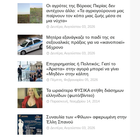
Οι αγρότες της Βόρειας Πιερίας δεν
αντέχουν άλλο: «Τα αγριογούρουνα μας
παίρνουν τον κόπο μιας ζωής μέσα σε
μια νύχτα»
Δευτέρα, Αυγούστου 03, 2026
Μητέρα εξανάγκαζε το παιδί της σε
σεξουαλικές πράξεις για να «ικανοποιεί»
56χρονο
Δευτέρα, Αυγούστου 03, 2026
Επιχειρηματίας ή Πολιτικός; Γιατί το
«Άριστα» στην αγορά μπορεί να γίνει
«Μηδέν» στην κάλπη
Πέμπτη, Φεβρουαρίου 05, 2026
Τα ωραιότερα ΦΥΣΙΚΑ στήθη διάσημων
ελληνίδων (φωτό/βίντεο)
Παρασκευή, Νοεμβρίου 14, 2014
Συναυλία των «Φίλων» αφιερωμένη στην
Έλλη Σπανού
Δευτέρα, Αυγούστου 03, 2026