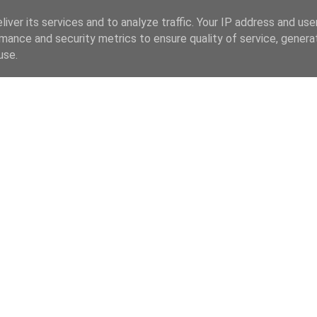
iver its services and to analyze traffic. Your IP address and us
mance and security metrics to ensure quality of service, gener
use.