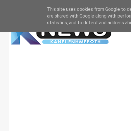
Αρχική
Επικοινωνία
Πρωτοσέλιδα
TV+RADIO
This site uses cookies from Google to del
are shared with Google along with perfor
statistics, and to detect and address ab