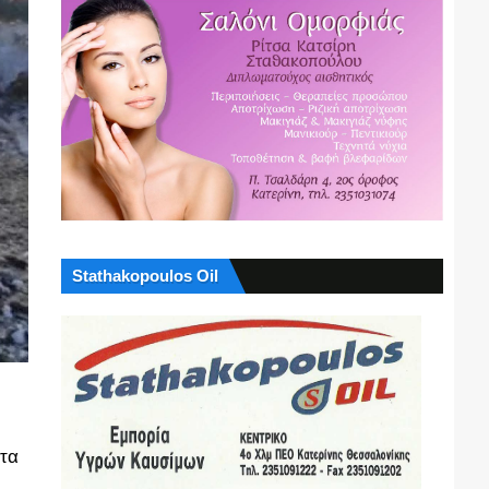
Stathakopoulos Oil
ατα