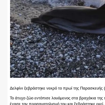
Δελφίνι ξεβράστηκε νεκρό το πρωί της Παρασκευής (
Το άτυχο ζώο εντόπισε λουόμενος στα βραχάκια της π
έχασε τον προσανατολισμό του και ξεβράστηκε εκεί.