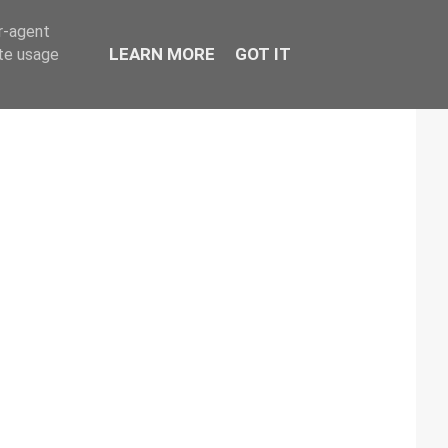
er-agent
LEARN MORE
GOT IT
ate usage