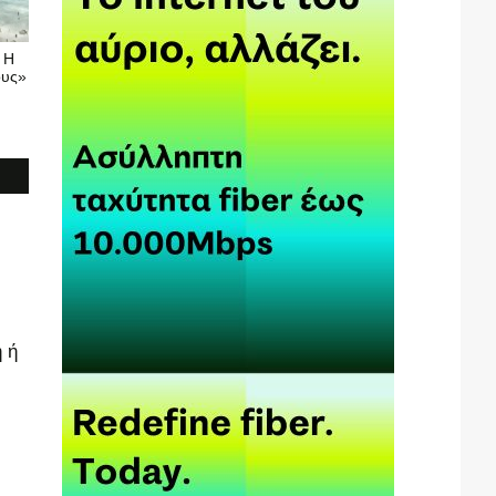
: Η
ους»
 ή