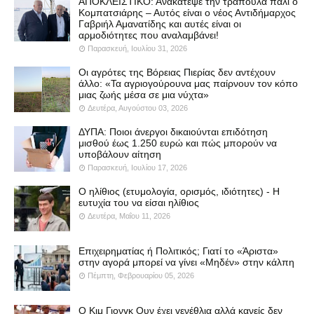
ΑΠΟΚΛΕΙΣΤΙΚΟ: Ανακάτεψε την τράπουλα πάλι ο
Κομπατσιάρης – Αυτός είναι ο νέος Αντιδήμαρχος
Γαβριήλ Αμανατίδης και αυτές είναι οι
αρμοδιότητες που αναλαμβάνει!
Παρασκευή, Ιουλίου 31, 2026
Οι αγρότες της Βόρειας Πιερίας δεν αντέχουν
άλλο: «Τα αγριογούρουνα μας παίρνουν τον κόπο
μιας ζωής μέσα σε μια νύχτα»
Δευτέρα, Αυγούστου 03, 2026
ΔΥΠΑ: Ποιοι άνεργοι δικαιούνται επιδότηση
μισθού έως 1.250 ευρώ και πώς μπορούν να
υποβάλουν αίτηση
Παρασκευή, Ιουλίου 17, 2026
Ο ηλίθιος (ετυμολογία, ορισμός, ιδιότητες) - Η
ευτυχία του να είσαι ηλίθιος
Δευτέρα, Μαΐου 11, 2026
Επιχειρηματίας ή Πολιτικός; Γιατί το «Άριστα»
στην αγορά μπορεί να γίνει «Μηδέν» στην κάλπη
Πέμπτη, Φεβρουαρίου 05, 2026
Ο Κιμ Γιονγκ Ουν έχει γενέθλια αλλά κανείς δεν