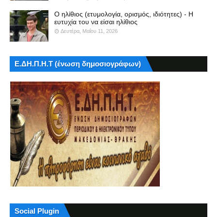
Ο ηλίθιος (ετυμολογία, ορισμός, ιδιότητες) - Η
ευτυχία του να είσαι ηλίθιος
Δευτέρα, Μαΐου 11, 2026
Ε.ΔΗ.Π.Η.Τ (ένωση δημοσιογράφων)
Social Plugin