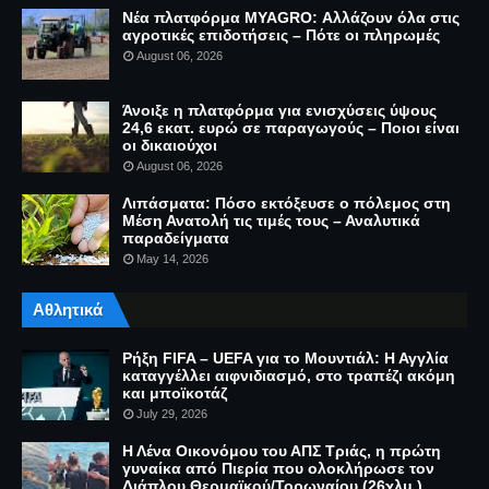
Νέα πλατφόρμα MYAGRO: Αλλάζουν όλα στις
αγροτικές επιδοτήσεις – Πότε οι πληρωμές
August 06, 2026
Άνοιξε η πλατφόρμα για ενισχύσεις ύψους
24,6 εκατ. ευρώ σε παραγωγούς – Ποιοι είναι
οι δικαιούχοι
August 06, 2026
Λιπάσματα: Πόσο εκτόξευσε ο πόλεμος στη
Μέση Ανατολή τις τιμές τους – Αναλυτικά
παραδείγματα
May 14, 2026
Αθλητικά
Ρήξη FIFA – UEFA για το Μουντιάλ: Η Αγγλία
καταγγέλλει αιφνιδιασμό, στο τραπέζι ακόμη
και μποϊκοτάζ
July 29, 2026
Η Λένα Οικονόμου του ΑΠΣ Τριάς, η πρώτη
γυναίκα από Πιερία που ολοκλήρωσε τον
Διάπλου Θερμαϊκού/Τορωναίου (26χλμ.)