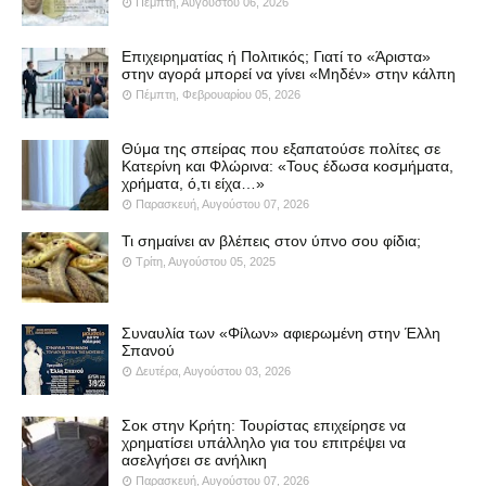
Πέμπτη, Αυγούστου 06, 2026
Επιχειρηματίας ή Πολιτικός; Γιατί το «Άριστα»
στην αγορά μπορεί να γίνει «Μηδέν» στην κάλπη
Πέμπτη, Φεβρουαρίου 05, 2026
Θύμα της σπείρας που εξαπατούσε πολίτες σε
Κατερίνη και Φλώρινα: «Τους έδωσα κοσμήματα,
χρήματα, ό,τι είχα…»
Παρασκευή, Αυγούστου 07, 2026
Τι σημαίνει αν βλέπεις στον ύπνο σου φίδια;
Τρίτη, Αυγούστου 05, 2025
Συναυλία των «Φίλων» αφιερωμένη στην Έλλη
Σπανού
Δευτέρα, Αυγούστου 03, 2026
Σοκ στην Κρήτη: Τουρίστας επιχείρησε να
χρηματίσει υπάλληλο για του επιτρέψει να
ασελγήσει σε ανήλικη
Παρασκευή, Αυγούστου 07, 2026