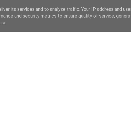
iver its services and to analyze traffic. Your IP address and us
mance and security metrics to ensure quality of service, gener
use.