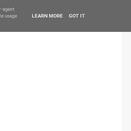
er-agent
LEARN MORE
GOT IT
ate usage