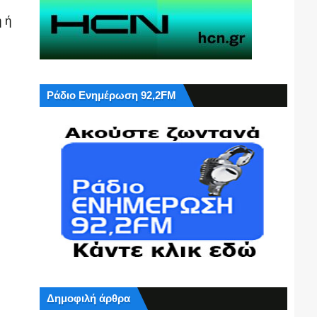
 ή
Ράδιο Ενημέρωση 92,2FM
Δημοφιλή άρθρα