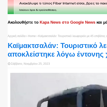
Ακολουθήστε το
Kapa News στο Google News
και μ
Αρχική σελίδα
Home
Καϊμακτσαλάν: Τουριστικό λεωφορείο με 45 επιβάτες
Καϊμακτσαλάν: Τουριστικό λε
αποκλείστηκε λόγω έντονης
Σάββατο, Νοεμβρίου 25, 2023