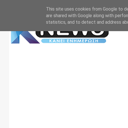
Αρχική
Επικοινωνία
Πρωτοσέλιδα
TV+RADIO
This site uses cookies from Google to del
are shared with Google along with perfor
statistics, and to detect and address ab