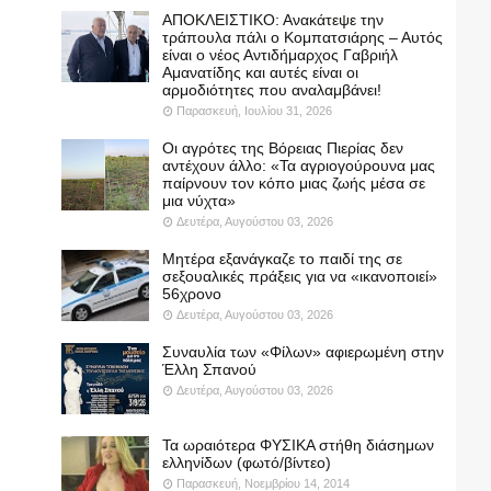
ΑΠΟΚΛΕΙΣΤΙΚΟ: Ανακάτεψε την
τράπουλα πάλι ο Κομπατσιάρης – Αυτός
είναι ο νέος Αντιδήμαρχος Γαβριήλ
Αμανατίδης και αυτές είναι οι
αρμοδιότητες που αναλαμβάνει!
Παρασκευή, Ιουλίου 31, 2026
Οι αγρότες της Βόρειας Πιερίας δεν
αντέχουν άλλο: «Τα αγριογούρουνα μας
παίρνουν τον κόπο μιας ζωής μέσα σε
μια νύχτα»
Δευτέρα, Αυγούστου 03, 2026
Μητέρα εξανάγκαζε το παιδί της σε
σεξουαλικές πράξεις για να «ικανοποιεί»
56χρονο
Δευτέρα, Αυγούστου 03, 2026
Συναυλία των «Φίλων» αφιερωμένη στην
Έλλη Σπανού
Δευτέρα, Αυγούστου 03, 2026
Τα ωραιότερα ΦΥΣΙΚΑ στήθη διάσημων
ελληνίδων (φωτό/βίντεο)
Παρασκευή, Νοεμβρίου 14, 2014