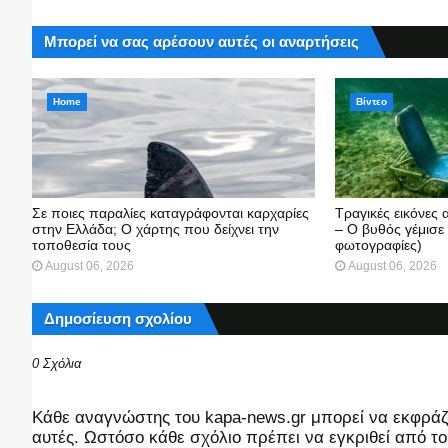
Μπορεί να σας αρέσουν αυτές οι αναρτήσεις
Home
Βίντεο
Σε ποιες παραλίες καταγράφονται καρχαρίες
Τραγικές εικόνες
στην Ελλάδα; Ο χάρτης που δείχνει την
– Ο βυθός γέμισε
τοποθεσία τους
φωτογραφίες)
August 06, 2026
August 06, 2026
Δημοσίευση σχολίου
0 Σχόλια
Kάθε αναγνώστης του kapa-news.gr μπορεί να εκφράζει
αυτές. Ωστόσο κάθε σχόλιο πρέπει να εγκριθεί από του