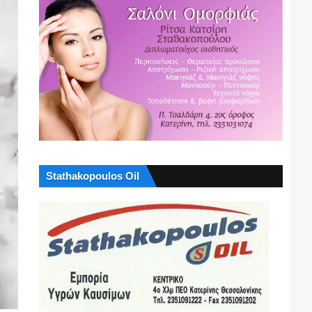
Stathakopoulos Oil