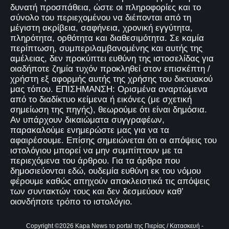
δυνατή προσπάθεια, ώστε οι πληροφορίες και το
σύνολο του περιεχομένου να διέπονται από τη
μέγιστη ακρίβεια, σαφήνεια, χρονική εγγύτητα,
πληρότητα, ορθότητα και διαθεσιμότητα. Σε καμία
περίπτωση, συμπεριλαμβανομένης και αυτής της
αμέλειας, δεν προκύπτει ευθύνη της ιστοσελίδας για
οιαδήποτε ζημία τυχόν προκληθεί στον επισκέπτη /
χρήστη εξ αφορμής αυτής της χρήσης του δικτυακού
μας τόπου. ΕΠΙΣΗΜΑΝΣΗ: Ορισμένα αναρτώμενα
από το διαδίκτυο κείμενα ή εικόνες (με σχετική
σημείωση της πηγής), θεωρούμε ότι είναι δημόσια.
Αν υπάρχουν δικαιώματα συγγραφέων,
παρακαλούμε ενημερώστε μας για να τα
αφαιρέσουμε. Επίσης σημειώνεται ότι οι απόψεις του
ιστολόγιου μπορεί να μην συμπίπτουν με τα
περιεχόμενα του άρθρου. Για τα άρθρα που
δημοσιεύονται εδώ, ουδεμία ευθύνη εκ του νόμου
φέρουμε καθώς απηχούν αποκλειστικά τις απόψεις
των συντακτών τους και δεν δεσμεύουν καθ’
οιονδήποτε τρόπο το ιστολόγιο.
Copyright ©
2026
Kapa News το portal της Πιερίας
/ Κατασκευή -