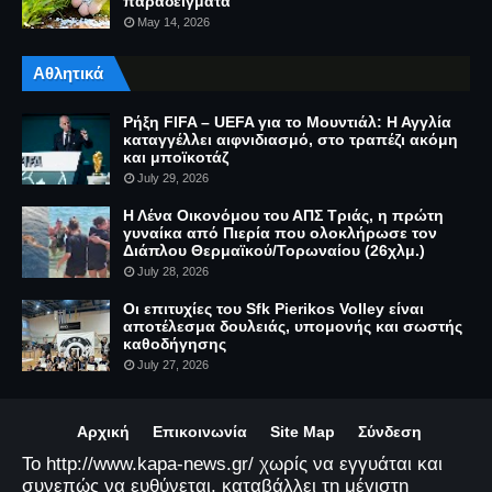
παραδείγματα
May 14, 2026
Αθλητικά
Ρήξη FIFA – UEFA για το Μουντιάλ: Η Αγγλία
καταγγέλλει αιφνιδιασμό, στο τραπέζι ακόμη
και μποϊκοτάζ
July 29, 2026
Η Λένα Οικονόμου του ΑΠΣ Τριάς, η πρώτη
γυναίκα από Πιερία που ολοκλήρωσε τον
Διάπλου Θερμαϊκού/Τορωναίου (26χλμ.)
July 28, 2026
Οι επιτυχίες του Sfk Pierikos Volley είναι
αποτέλεσμα δουλειάς, υπομονής και σωστής
καθοδήγησης
July 27, 2026
Αρχική
Επικοινωνία
Site Map
Σύνδεση
Το http://www.kapa-news.gr/ χωρίς να εγγυάται και
συνεπώς να ευθύνεται, καταβάλλει τη μέγιστη