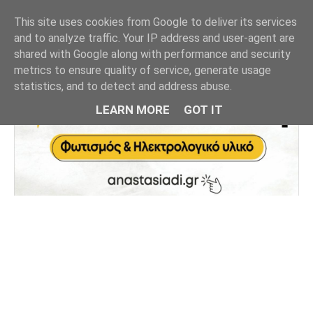
This site uses cookies from Google to deliver its services
and to analyze traffic. Your IP address and user-agent are
shared with Google along with performance and security
metrics to ensure quality of service, generate usage
statistics, and to detect and address abuse.
LEARN MORE
GOT IT