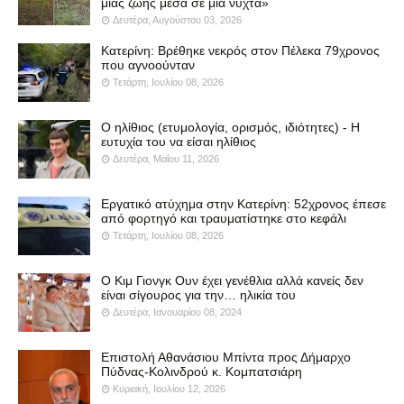
μιας ζωής μέσα σε μια νύχτα»
Δευτέρα, Αυγούστου 03, 2026
Κατερίνη: Βρέθηκε νεκρός στον Πέλεκα 79χρονος
που αγνοούνταν
Τετάρτη, Ιουλίου 08, 2026
Ο ηλίθιος (ετυμολογία, ορισμός, ιδιότητες) - Η
ευτυχία του να είσαι ηλίθιος
Δευτέρα, Μαΐου 11, 2026
Εργατικό ατύχημα στην Κατερίνη: 52χρονος έπεσε
από φορτηγό και τραυματίστηκε στο κεφάλι
Τετάρτη, Ιουλίου 08, 2026
Ο Κιμ Γιονγκ Ουν έχει γενέθλια αλλά κανείς δεν
είναι σίγουρος για την… ηλικία του
Δευτέρα, Ιανουαρίου 08, 2024
Επιστολή Αθανάσιου Μπίντα προς Δήμαρχο
Πύδνας-Κολινδρού κ. Κομπατσιάρη
Κυριακή, Ιουλίου 12, 2026