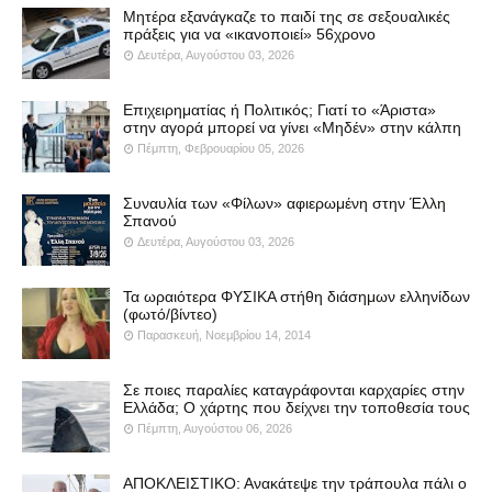
Μητέρα εξανάγκαζε το παιδί της σε σεξουαλικές
πράξεις για να «ικανοποιεί» 56χρονο
Δευτέρα, Αυγούστου 03, 2026
Επιχειρηματίας ή Πολιτικός; Γιατί το «Άριστα»
στην αγορά μπορεί να γίνει «Μηδέν» στην κάλπη
Πέμπτη, Φεβρουαρίου 05, 2026
Συναυλία των «Φίλων» αφιερωμένη στην Έλλη
Σπανού
Δευτέρα, Αυγούστου 03, 2026
Τα ωραιότερα ΦΥΣΙΚΑ στήθη διάσημων ελληνίδων
(φωτό/βίντεο)
Παρασκευή, Νοεμβρίου 14, 2014
Σε ποιες παραλίες καταγράφονται καρχαρίες στην
Ελλάδα; Ο χάρτης που δείχνει την τοποθεσία τους
Πέμπτη, Αυγούστου 06, 2026
ΑΠΟΚΛΕΙΣΤΙΚΟ: Ανακάτεψε την τράπουλα πάλι ο