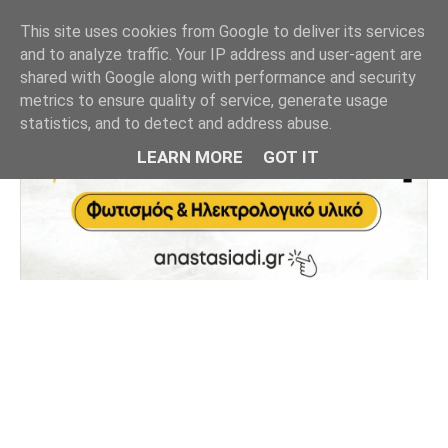
This site uses cookies from Google to deliver its services
and to analyze traffic. Your IP address and user-agent are
shared with Google along with performance and security
metrics to ensure quality of service, generate usage
statistics, and to detect and address abuse.
LEARN MORE
GOT IT