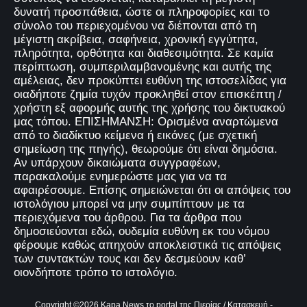
δυνατή προσπάθεια, ώστε οι πληροφορίες και το
σύνολο του περιεχομένου να διέπονται από τη
μέγιστη ακρίβεια, σαφήνεια, χρονική εγγύτητα,
πληρότητα, ορθότητα και διαθεσιμότητα. Σε καμία
περίπτωση, συμπεριλαμβανομένης και αυτής της
αμέλειας, δεν προκύπτει ευθύνη της ιστοσελίδας για
οιαδήποτε ζημία τυχόν προκληθεί στον επισκέπτη /
χρήστη εξ αφορμής αυτής της χρήσης του δικτυακού
μας τόπου. ΕΠΙΣΗΜΑΝΣΗ: Ορισμένα αναρτώμενα
από το διαδίκτυο κείμενα ή εικόνες (με σχετική
σημείωση της πηγής), θεωρούμε ότι είναι δημόσια.
Αν υπάρχουν δικαιώματα συγγραφέων,
παρακαλούμε ενημερώστε μας για να τα
αφαιρέσουμε. Επίσης σημειώνεται ότι οι απόψεις του
ιστολόγιου μπορεί να μην συμπίπτουν με τα
περιεχόμενα του άρθρου. Για τα άρθρα που
δημοσιεύονται εδώ, ουδεμία ευθύνη εκ του νόμου
φέρουμε καθώς απηχούν αποκλειστικά τις απόψεις
των συντακτών τους και δεν δεσμεύουν καθ’
οιονδήποτε τρόπο το ιστολόγιο.
Copyright ©
2026
Kapa News το portal της Πιερίας
/ Κατασκευή -