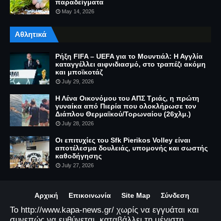
παραδείγματα
May 14, 2026
Αθλητικά
Ρήξη FIFA – UEFA για το Μουντιάλ: Η Αγγλία
καταγγέλλει αιφνιδιασμό, στο τραπέζι ακόμη
και μποϊκοτάζ
July 29, 2026
Η Λένα Οικονόμου του ΑΠΣ Τριάς, η πρώτη
γυναίκα από Πιερία που ολοκλήρωσε τον
Διάπλου Θερμαϊκού/Τορωναίου (26χλμ.)
July 28, 2026
Οι επιτυχίες του Sfk Pierikos Volley είναι
αποτέλεσμα δουλειάς, υπομονής και σωστής
καθοδήγησης
July 27, 2026
Αρχική
Επικοινωνία
Site Map
Σύνδεση
Το http://www.kapa-news.gr/ χωρίς να εγγυάται και
συνεπώς να ευθύνεται, καταβάλλει τη μέγιστη