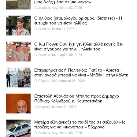
μιας ζωής μέσα σε μια νύχτα»
Δευτέρα, Αυγούστου 03, 2026
Ο ηλίθιος (ετυμολογία, ορισμός, ιδιότητες) - Η
ευτυχία του να είσαι ηλίθιος
Δευτέρα, Μαΐου 11, 2026
Ο Κιμ Γιονγκ Ουν έχει γενέθλια αλλά κανείς δεν
είναι σίγουρος για την… ηλικία του
Δευτέρα, Ιανουαρίου 08, 2024
Επιχειρηματίας ή Πολιτικός; Γιατί το «Άριστα»
στην αγορά μπορεί να γίνει «Μηδέν» στην κάλπη
Πέμπτη, Φεβρουαρίου 05, 2026
Επιστολή Αθανάσιου Μπίντα προς Δήμαρχο
Πύδνας-Κολινδρού κ. Κομπατσιάρη
Κυριακή, Ιουλίου 12, 2026
Μητέρα εξανάγκαζε το παιδί της σε σεξουαλικές
πράξεις για να «ικανοποιεί» 56χρονο
Δευτέρα, Αυγούστου 03, 2026