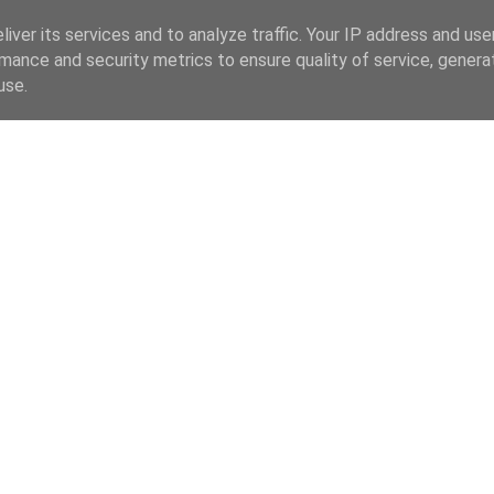
iver its services and to analyze traffic. Your IP address and us
mance and security metrics to ensure quality of service, gener
use.