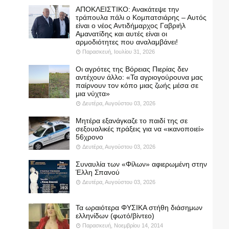
ΑΠΟΚΛΕΙΣΤΙΚΟ: Ανακάτεψε την
τράπουλα πάλι ο Κομπατσιάρης – Αυτός
είναι ο νέος Αντιδήμαρχος Γαβριήλ
Αμανατίδης και αυτές είναι οι
αρμοδιότητες που αναλαμβάνει!
Παρασκευή, Ιουλίου 31, 2026
Οι αγρότες της Βόρειας Πιερίας δεν
αντέχουν άλλο: «Τα αγριογούρουνα μας
παίρνουν τον κόπο μιας ζωής μέσα σε
μια νύχτα»
Δευτέρα, Αυγούστου 03, 2026
Μητέρα εξανάγκαζε το παιδί της σε
σεξουαλικές πράξεις για να «ικανοποιεί»
56χρονο
Δευτέρα, Αυγούστου 03, 2026
Συναυλία των «Φίλων» αφιερωμένη στην
Έλλη Σπανού
Δευτέρα, Αυγούστου 03, 2026
Τα ωραιότερα ΦΥΣΙΚΑ στήθη διάσημων
ελληνίδων (φωτό/βίντεο)
Παρασκευή, Νοεμβρίου 14, 2014