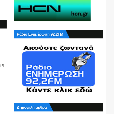
Ράδιο Ενημέρωση 92,2FM
 ή
Δημοφιλή άρθρα