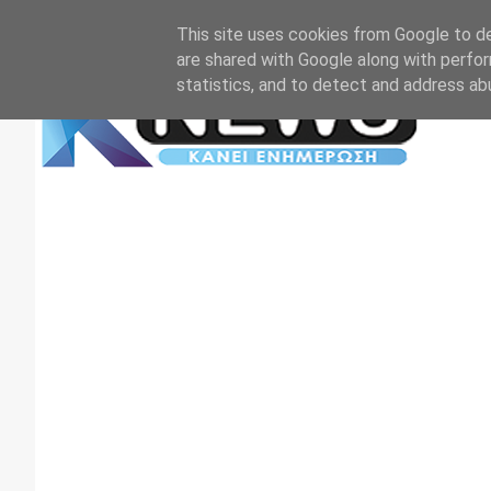
Αρχική
Επικοινωνία
Πρωτοσέλιδα
TV+RADIO
This site uses cookies from Google to del
are shared with Google along with perfor
statistics, and to detect and address ab