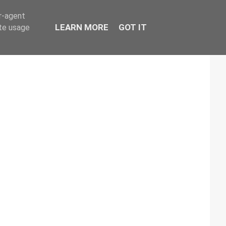
er-agent
LEARN MORE
GOT IT
ate usage