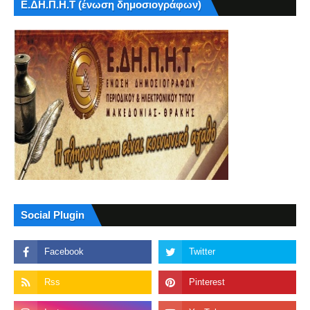
Ε.ΔΗ.Π.Η.Τ (ένωση δημοσιογράφων)
Social Plugin