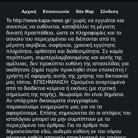
Αρχική
Επικοινωνία
Site Map
Σύνδεση
Το http://www.kapa-news.gr/ χωρίς να εγγυάται και
συνεπώς να ευθύνεται, καταβάλλει τη μέγιστη
δυνατή προσπάθεια, ώστε οι πληροφορίες και το
σύνολο του περιεχομένου να διέπονται από τη
μέγιστη ακρίβεια, σαφήνεια, χρονική εγγύτητα,
πληρότητα, ορθότητα και διαθεσιμότητα. Σε καμία
περίπτωση, συμπεριλαμβανομένης και αυτής της
αμέλειας, δεν προκύπτει ευθύνη της ιστοσελίδας για
οιαδήποτε ζημία τυχόν προκληθεί στον επισκέπτη /
χρήστη εξ αφορμής αυτής της χρήσης του δικτυακού
μας τόπου. ΕΠΙΣΗΜΑΝΣΗ: Ορισμένα αναρτώμενα
από το διαδίκτυο κείμενα ή εικόνες (με σχετική
σημείωση της πηγής), θεωρούμε ότι είναι δημόσια.
Αν υπάρχουν δικαιώματα συγγραφέων,
παρακαλούμε ενημερώστε μας για να τα
αφαιρέσουμε. Επίσης σημειώνεται ότι οι απόψεις του
ιστολόγιου μπορεί να μην συμπίπτουν με τα
περιεχόμενα του άρθρου. Για τα άρθρα που
δημοσιεύονται εδώ, ουδεμία ευθύνη εκ του νόμου
φέρουμε καθώς απηχούν αποκλειστικά τις απόψεις