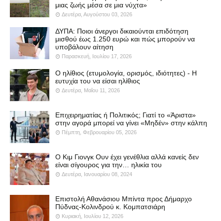
μιας ζωής μέσα σε μια νύχτα»
Δευτέρα, Αυγούστου 03, 2026
ΔΥΠΑ: Ποιοι άνεργοι δικαιούνται επιδότηση
μισθού έως 1.250 ευρώ και πώς μπορούν να
υποβάλουν αίτηση
Παρασκευή, Ιουλίου 17, 2026
Ο ηλίθιος (ετυμολογία, ορισμός, ιδιότητες) - Η
ευτυχία του να είσαι ηλίθιος
Δευτέρα, Μαΐου 11, 2026
Επιχειρηματίας ή Πολιτικός; Γιατί το «Άριστα»
στην αγορά μπορεί να γίνει «Μηδέν» στην κάλπη
Πέμπτη, Φεβρουαρίου 05, 2026
Ο Κιμ Γιονγκ Ουν έχει γενέθλια αλλά κανείς δεν
είναι σίγουρος για την… ηλικία του
Δευτέρα, Ιανουαρίου 08, 2024
Επιστολή Αθανάσιου Μπίντα προς Δήμαρχο
Πύδνας-Κολινδρού κ. Κομπατσιάρη
Κυριακή, Ιουλίου 12, 2026