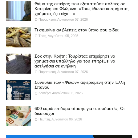
Θύμα της σπείρας που εξαπατούσε πολίτες σε
Κατερίνη και Φλώρινα: «Τους έδωσα κοσμήματα,
χρήματα, ό,τι είχα…»
Παρασκευή, Αυγούστου 07, 2026
Τι σημαίνει αν βλέπεις στον ύπνο σου φίδια;
Τρίτη, Αυγούστου 05, 2025
Σοκ στην Κρήτη: Τουρίστας επιχείρησε να
χρηματίσει υπάλληλο για του επιτρέψει να
ασελγήσει σε ανήλικη
Παρασκευή, Αυγούστου 07, 2026
Συναυλία των «Φίλων» αφιερωμένη στην Έλλη
Σπανού
Δευτέρα, Αυγούστου 03, 2026
600 ευρώ επίδομα σίτισης για σπουδαστές: Οι
δικαιούχοι
Πέμπτη, Αυγούστου 06, 2026