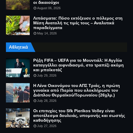
οι δικαιούχοι
August 06, 2026
Λιπάσματα: Πόσο εκτόξευσε ο πόλεμος στη
Μέση Ανατολή τις τιμές τους – Αναλυτικά
παραδείγματα
May 14, 2026
Αθλητικά
Ρήξη FIFA – UEFA για το Μουντιάλ: Η Αγγλία
καταγγέλλει αιφνιδιασμό, στο τραπέζι ακόμη
και μποϊκοτάζ
July 29, 2026
Η Λένα Οικονόμου του ΑΠΣ Τριάς, η πρώτη
γυναίκα από Πιερία που ολοκλήρωσε τον
Διάπλου Θερμαϊκού/Τορωναίου (26χλμ.)
July 28, 2026
Οι επιτυχίες του Sfk Pierikos Volley είναι
αποτέλεσμα δουλειάς, υπομονής και σωστής
καθοδήγησης
July 27, 2026