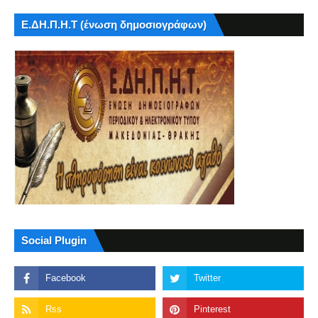
Ε.ΔΗ.Π.Η.Τ (ένωση δημοσιογράφων)
Social Plugin