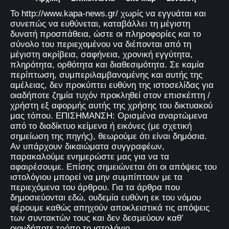
Το http://www.kapa-news.gr/ χωρίς να εγγυάται και
συνεπώς να ευθύνεται, καταβάλλει τη μέγιστη
δυνατή προσπάθεια, ώστε οι πληροφορίες και το
σύνολο του περιεχομένου να διέπονται από τη
μέγιστη ακρίβεια, σαφήνεια, χρονική εγγύτητα,
πληρότητα, ορθότητα και διαθεσιμότητα. Σε καμία
περίπτωση, συμπεριλαμβανομένης και αυτής της
αμέλειας, δεν προκύπτει ευθύνη της ιστοσελίδας για
οιαδήποτε ζημία τυχόν προκληθεί στον επισκέπτη /
χρήστη εξ αφορμής αυτής της χρήσης του δικτυακού
μας τόπου. ΕΠΙΣΗΜΑΝΣΗ: Ορισμένα αναρτώμενα
από το διαδίκτυο κείμενα ή εικόνες (με σχετική
σημείωση της πηγής), θεωρούμε ότι είναι δημόσια.
Αν υπάρχουν δικαιώματα συγγραφέων,
παρακαλούμε ενημερώστε μας για να τα
αφαιρέσουμε. Επίσης σημειώνεται ότι οι απόψεις του
ιστολόγιου μπορεί να μην συμπίπτουν με τα
περιεχόμενα του άρθρου. Για τα άρθρα που
δημοσιεύονται εδώ, ουδεμία ευθύνη εκ του νόμου
φέρουμε καθώς απηχούν αποκλειστικά τις απόψεις
των συντακτών τους και δεν δεσμεύουν καθ’
οιονδήποτε τρόπο το ιστολόγιο.