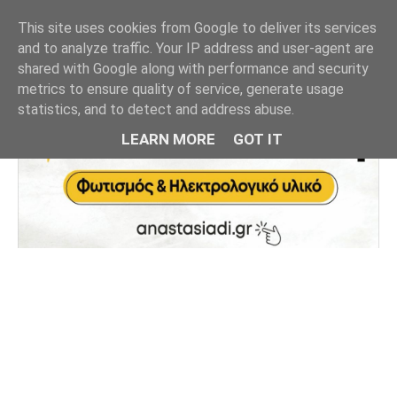
This site uses cookies from Google to deliver its services
and to analyze traffic. Your IP address and user-agent are
shared with Google along with performance and security
metrics to ensure quality of service, generate usage
statistics, and to detect and address abuse.
LEARN MORE
GOT IT