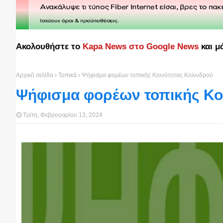
Ακολουθήστε το
Kapa News στο Google News
και μ
Αρχική σελίδα
Τοπικά
Ψήφισμα φορέων τοπικής Κοινότητας Κολινδρού
Ψήφισμα φορέων τοπικής Κο
Τρίτη, Φεβρουαρίου 13, 2024