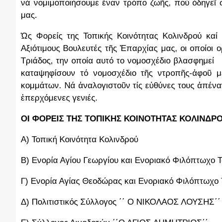
νά νομιμοποιήσουμε ἕναν τρόπο ζωῆς, πού ὁδηγεῖ σ
μας.
Ὡς Φορείς της Τοπικής Κοινότητας Κολινδρού καί
Αξιότιμους Βουλευτές τῆς Ἐπαρχίας μας, οι οποίοι 
Τριάδος, την οποία αυτό το νομοσχέδιο βλασφημεί
καταψηφίσουν τό νομοσχέδιο τῆς ντροπῆς-ἀφοῦ μ
κομμάτων. Νά ἀναλογιστοῦν τίς εὐθύνες τους ἀπένα
ἐπερχόμενες γενιές.
ΟΙ ΦΟΡΕΙΣ ΤΗΣ ΤΟΠΙΚΗΣ ΚΟΙΝΟΤΗΤΑΣ ΚΟΛΙΝΔ
Α) Τοπική Κοινότητα Κολινδρού
Β) Ενορία Αγίου Γεωργίου και Ενοριακό Φιλόπτωχο Τ
Γ) Ενορία Αγίας Θεοδώρας και Ενοριακό Φιλόπτωχο 
Δ) Πολιτιστικός Σύλλογος ΄΄ Ο ΝΙΚΟΛΑΟΣ ΛΟΥΣΗΣ΄΄