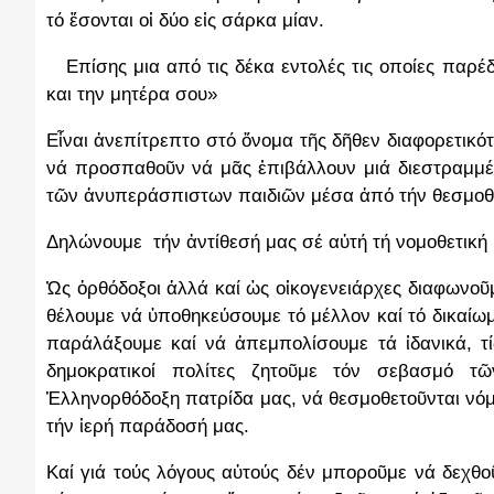
τό ἔσονται οἱ δύο εἰς σάρκα μίαν.
Επίσης μια από τις δέκα εντολές τις οποίες παρέ
και την μητέρα σου»
Εἶναι ἀνεπίτρεπτο στό ὅνομα τῆς δῆθεν διαφορετικό
νά προσπαθοῦν νά μᾶς ἐπιβάλλουν μιά διεστραμμέν
τῶν ἀνυπεράσπιστων παιδιῶν μέσα ἀπό τήν θεσμοθέ
Δηλώνουμε τήν ἀντίθεσή μας σέ αὐτή τή νομοθετική 
Ὠς ὀρθόδοξοι ἀλλά καί ὡς οἱκογενειάρχες διαφωνοῦμ
θέλουμε νά ὑποθηκεύσουμε τό μέλλον καί τό δικαί
παράλάξουμε καί νά ἀπεμπολίσουμε τά ἰδανικά, τί
δημοκρατικοί πολίτες ζητοῦμε τόν σεβασμό τ
Ἑλληνορθόδοξη πατρίδα μας, νά θεσμοθετοῦνται νόμοι
τήν ἱερή παράδοσή μας.
Καί γιά τούς λόγους αὐτούς δέν μποροῦμε νά δεχθ