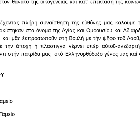
τόν θάνατο τῆς οἱκογένειας καί κατ’ ἐπέκταση τῆς κοινω
 ἔχοντας πλήρη συναίσθηση τῆς εὐθύνης μας καλοῦμε 
ορκίστηκαν στο όνομα της Αγίας και Ομοουσίου και Αδιαιρ
 και μᾶς ἐκπροσωποῦν στή Βουλή μέ τήν ψῆφο τοῦ Λαοῦ
έ τήν ἀποχή ἡ πλαστιγγα γέρνει ὑπέρ αὐτοῦ-ἀνεξαρτ
ντι στήν πατρίδα μας στό Ἑλληνορθόδοξο γένος μας καί 
ΡΟΥ
αμείο
Ταμείο