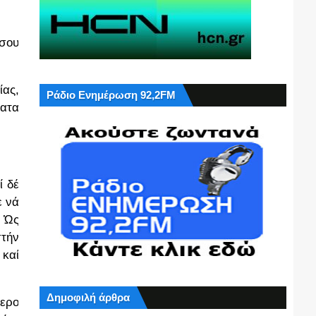
 σου
ίας,
Ράδιο Ενημέρωση 92,2FM
ματα
ί δέ
ε νά
. Ὡς
τήν
 καί
Δημοφιλή άρθρα
τερο