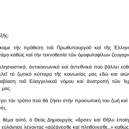
ξῆς:
καμε τήν πρόθεση τοῦ Πρωθυπουργοῦ καί τῆς Ἑλληνι
άμο καθώς καί τήν τεκνοθεσία τῶν ὁμοφυλοφίλων ζευγαρι
κλησιαστικά, ἀντικοινωνικά καί ἀντεθνικά πού βάλλει εὐ
λεῖ τό ζωτικό κύτταρο τῆς κοινωνίας μας εδώ και αιώ
ραβίαση τοῦ Εὐαγγελικοῦ νόμου καί ἀνατροπή τῶν Ἱε
 μας.
έγει τόν τρόπο πού θά ζήσει στήν προσωπική του ζωή καί
γές.
ό θέμα αὐτό, ὁ Θεός Δημιουργός «ἄρσεν καί Θῆλυ ἐποί
ς εὐλόγησε λέγοντας «αὐξάνεσθε καί πληθύνεσθε..» καθώς