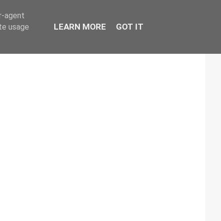
er-agent
LEARN MORE
GOT IT
ate usage