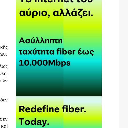
κῆς
ῶν.
θέως
νες.
ρῶν
 δέν
ησεν
 καί