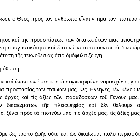
δωσε ὁ Θεός προς τον άνθρωπο εἶναι « τίμα τον πατέρα
τητος καί τῆς προασπίσεως τῶν δικαιωμάτων μιᾶς μειοψηφ
η πραγματικότητα καί ἔτσι νά καταπατοῦνται τά δικαιώ
τηση τῆς τεκνοθεσίας ἀπό ὁμόφυλα ζεύγη.
ρύθμιση.
ε καί ἐναντιωνόμαστε στό συγκεκριμένο νομοσχέδιο, γιατ
ωμα προστασίας τῶν παιδιῶν μας. Ὡς Ἕλληνες δέν θέλουμ
ς ἀρχές καί τίς ἀξίες τῶν παραδόσεων τοῦ Γένους μας
ῶν δικαιωμάτων τῆς πλειοψηφίας καί δέν θέλουμε σ
 ξένοι πρός τά πιστεύω μας, τίς ἀρχές μας, τίς ἀξίες μας
οῦμε ὡς τρόπο ζωῆς οὔτε καί ὡς δικαίωμα, πολύ περισσό