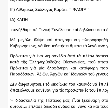
ΙΓ) Αθλητικός Σύλλογος Καράτε ΄΄ ΦΛΟΓΑ΄΄
ΙΔ) ΚΑΠΗ
συνήλθαμε σέ Γενική Συνέλευση καί δηλώνουμε τά ἐ
Μέ μεγάλη θλίψη καί ἀπογοήτευση πληροφορηθή
Κυβερνήσεως, νά θεσμοθετήσει ἄμεσα τό λεγόμενο γ
Πρόκειται γιά ἕνα νομοσχέδιο ἀπό τά πλέον ἀντιεκ
κατά τῆς Ἑλληνορθόδοξης Οἱκογενείας, πού ἀποτε
Πρόκειται γιά μία ὁλοφάνερη και κατάφωρη πα
Παραδόσεων, Ἀξιῶν, Ἀρχῶν καί Ἱδανικῶν τοῦ γένους
Δέν ἀμφισβητοῦμε τό δικαίωμα τοῦ καθενός νά ἐπιλ
ἀπαξιώνουμε κανέναν γιά τίς προσωπικές τοῦ ἐπιλο
Ἡ διδασκαλία τῆς Πίστεως μας εἶναι ξεκάθαρη στ
αὐτούς..» ἔπλασε δηλαδή ἄνδρα καί γυναίκα καί τού