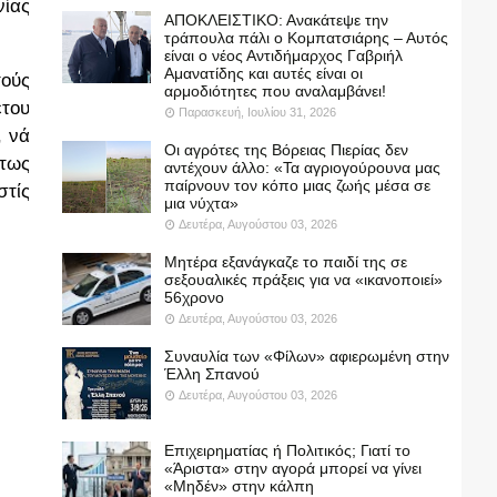
νίας
ΑΠΟΚΛΕΙΣΤΙΚΟ: Ανακάτεψε την
τράπουλα πάλι ο Κομπατσιάρης – Αυτός
είναι ο νέος Αντιδήμαρχος Γαβριήλ
Αμανατίδης και αυτές είναι οι
τούς
αρμοδιότητες που αναλαμβάνει!
έτου
Παρασκευή, Ιουλίου 31, 2026
, νά
Οι αγρότες της Βόρειας Πιερίας δεν
ήτως
αντέχουν άλλο: «Τα αγριογούρουνα μας
παίρνουν τον κόπο μιας ζωής μέσα σε
στίς
μια νύχτα»
Δευτέρα, Αυγούστου 03, 2026
Μητέρα εξανάγκαζε το παιδί της σε
σεξουαλικές πράξεις για να «ικανοποιεί»
56χρονο
Δευτέρα, Αυγούστου 03, 2026
Συναυλία των «Φίλων» αφιερωμένη στην
Έλλη Σπανού
Δευτέρα, Αυγούστου 03, 2026
Επιχειρηματίας ή Πολιτικός; Γιατί το
«Άριστα» στην αγορά μπορεί να γίνει
«Μηδέν» στην κάλπη