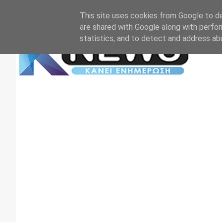
Αρχική
Επικοινωνία
Πρωτοσέλιδα
TV+RADIO
This site uses cookies from Google to del
are shared with Google along with perfor
statistics, and to detect and address ab