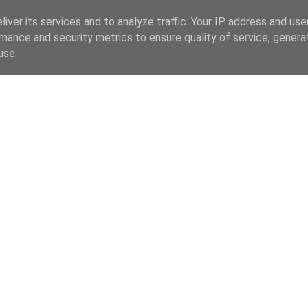
iver its services and to analyze traffic. Your IP address and us
mance and security metrics to ensure quality of service, gener
use.