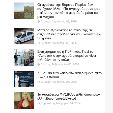
Οι αγρότες της Βόρειας Πιερίας δεν
αντέχουν άλλο: «Τα αγριογούρουνα μας
παίρνουν τον κόπο μιας ζωής μέσα σε
μια νύχτα»
Δευτέρα, Αυγούστου 03, 2026
Μητέρα εξανάγκαζε το παιδί της σε
σεξουαλικές πράξεις για να «ικανοποιεί»
56χρονο
Δευτέρα, Αυγούστου 03, 2026
Επιχειρηματίας ή Πολιτικός; Γιατί το
«Άριστα» στην αγορά μπορεί να γίνει
«Μηδέν» στην κάλπη
Πέμπτη, Φεβρουαρίου 05, 2026
Συναυλία των «Φίλων» αφιερωμένη στην
Έλλη Σπανού
Δευτέρα, Αυγούστου 03, 2026
Τα ωραιότερα ΦΥΣΙΚΑ στήθη διάσημων
ελληνίδων (φωτό/βίντεο)
Παρασκευή, Νοεμβρίου 14, 2014