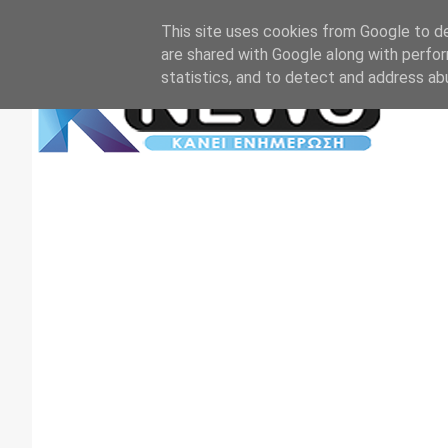
Αρχική
Επικοινωνία
Πρωτοσέλιδα
TV+RADIO
This site uses cookies from Google to del
are shared with Google along with perfor
statistics, and to detect and address ab