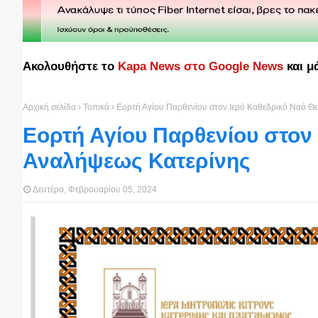
Ακολουθήστε το
Kapa News στο Google News
και μ
Αρχική σελίδα
Τοπικά
Εορτή Αγίου Παρθενίου στον Ιερό Καθεδρικό Ναό Θ
Εορτή Αγίου Παρθενίου στον 
Αναλήψεως Κατερίνης
Δευτέρα, Φεβρουαρίου 05, 2024