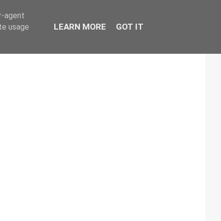
er-agent
LEARN MORE
GOT IT
ate usage