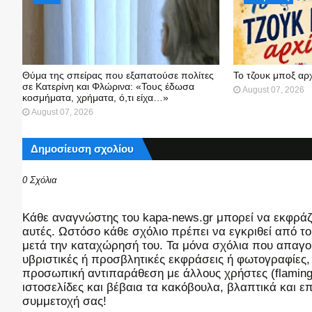
Θύμα της σπείρας που εξαπατούσε πολίτες
Το τζουκ μπoξ αρ
σε Κατερίνη και Φλώρινα: «Τους έδωσα
August 07, 2026
κοσμήματα, χρήματα, ό,τι είχα…»
August 07, 2026
Δημοσίευση σχολίου
0 Σχόλια
Kάθε αναγνώστης του kapa-news.gr μπορεί να εκφράζει
αυτές. Ωστόσο κάθε σχόλιο πρέπει να εγκριθεί από του
μετά την καταχώρησή του. Τα μόνα σχόλια που απαγορ
υβριστικές ή προσβλητικές εκφράσεις ή φωτογραφίες
προσωπική αντιπαράθεση με άλλους χρήστες (flaming),
ιστοσελίδες και βέβαια τα κακόβουλα, βλαπτικά και 
συμμετοχή σας!