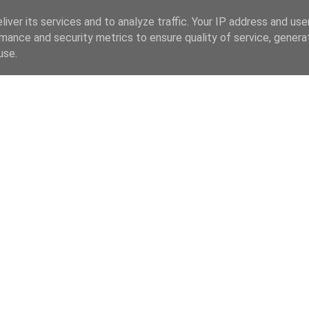
iver its services and to analyze traffic. Your IP address and us
mance and security metrics to ensure quality of service, gener
use.