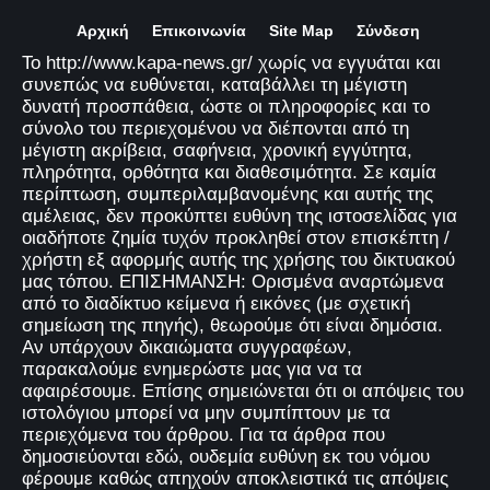
Αρχική
Επικοινωνία
Site Map
Σύνδεση
Το http://www.kapa-news.gr/ χωρίς να εγγυάται και
συνεπώς να ευθύνεται, καταβάλλει τη μέγιστη
δυνατή προσπάθεια, ώστε οι πληροφορίες και το
σύνολο του περιεχομένου να διέπονται από τη
μέγιστη ακρίβεια, σαφήνεια, χρονική εγγύτητα,
πληρότητα, ορθότητα και διαθεσιμότητα. Σε καμία
περίπτωση, συμπεριλαμβανομένης και αυτής της
αμέλειας, δεν προκύπτει ευθύνη της ιστοσελίδας για
οιαδήποτε ζημία τυχόν προκληθεί στον επισκέπτη /
χρήστη εξ αφορμής αυτής της χρήσης του δικτυακού
μας τόπου. ΕΠΙΣΗΜΑΝΣΗ: Ορισμένα αναρτώμενα
από το διαδίκτυο κείμενα ή εικόνες (με σχετική
σημείωση της πηγής), θεωρούμε ότι είναι δημόσια.
Αν υπάρχουν δικαιώματα συγγραφέων,
παρακαλούμε ενημερώστε μας για να τα
αφαιρέσουμε. Επίσης σημειώνεται ότι οι απόψεις του
ιστολόγιου μπορεί να μην συμπίπτουν με τα
περιεχόμενα του άρθρου. Για τα άρθρα που
δημοσιεύονται εδώ, ουδεμία ευθύνη εκ του νόμου
φέρουμε καθώς απηχούν αποκλειστικά τις απόψεις