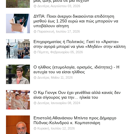
μιας ζωής μέσα σε μια νύχτα»
Δευτέρα, Αυγούστου 03, 2026
ΔΥΠΑ: Ποιοι άνεργοι δικαιούνται επιδότηση
μισθού έως 1.250 ευρώ και πώς μπορούν να
υποβάλουν αίτηση
Παρασκευή, Ιουλίου 17, 2026
Επιχειρηματίας ή Πολιτικός; Γιατί το «Άριστα»
στην αγορά μπορεί να γίνει «Μηδέν» στην κάλπη
Πέμπτη, Φεβρουαρίου 05, 2026
Ο ηλίθιος (ετυμολογία, ορισμός, ιδιότητες) - Η
ευτυχία του να είσαι ηλίθιος
Δευτέρα, Μαΐου 11, 2026
Ο Κιμ Γιονγκ Ουν έχει γενέθλια αλλά κανείς δεν
είναι σίγουρος για την… ηλικία του
Δευτέρα, Ιανουαρίου 08, 2024
Επιστολή Αθανάσιου Μπίντα προς Δήμαρχο
Πύδνας-Κολινδρού κ. Κομπατσιάρη
Κυριακή, Ιουλίου 12, 2026