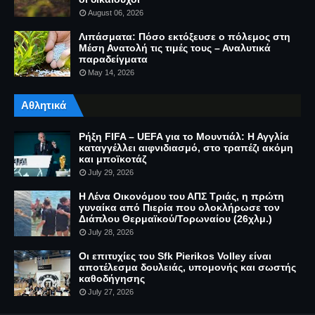
August 06, 2026
Λιπάσματα: Πόσο εκτόξευσε ο πόλεμος στη
Μέση Ανατολή τις τιμές τους – Αναλυτικά
παραδείγματα
May 14, 2026
Αθλητικά
Ρήξη FIFA – UEFA για το Μουντιάλ: Η Αγγλία
καταγγέλλει αιφνιδιασμό, στο τραπέζι ακόμη
και μποϊκοτάζ
July 29, 2026
Η Λένα Οικονόμου του ΑΠΣ Τριάς, η πρώτη
γυναίκα από Πιερία που ολοκλήρωσε τον
Διάπλου Θερμαϊκού/Τορωναίου (26χλμ.)
July 28, 2026
Οι επιτυχίες του Sfk Pierikos Volley είναι
αποτέλεσμα δουλειάς, υπομονής και σωστής
καθοδήγησης
July 27, 2026