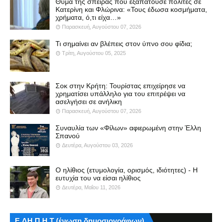
Θύμα της σπείρας που εξαπατούσε πολίτες σε
Κατερίνη και Φλώρινα: «Τους έδωσα κοσμήματα,
χρήματα, ό,τι είχα…»
Παρασκευή, Αυγούστου 07, 2026
Τι σημαίνει αν βλέπεις στον ύπνο σου φίδια;
Τρίτη, Αυγούστου 05, 2025
Σοκ στην Κρήτη: Τουρίστας επιχείρησε να
χρηματίσει υπάλληλο για του επιτρέψει να
ασελγήσει σε ανήλικη
Παρασκευή, Αυγούστου 07, 2026
Συναυλία των «Φίλων» αφιερωμένη στην Έλλη
Σπανού
Δευτέρα, Αυγούστου 03, 2026
Ο ηλίθιος (ετυμολογία, ορισμός, ιδιότητες) - Η
ευτυχία του να είσαι ηλίθιος
Δευτέρα, Μαΐου 11, 2026
Ε.ΔΗ.Π.Η.Τ (ένωση δημοσιογράφων)