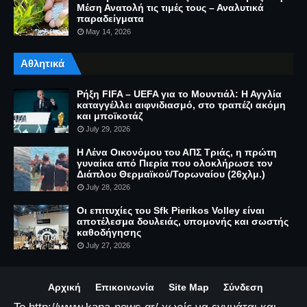
Μέση Ανατολή τις τιμές τους – Αναλυτικά
παραδείγματα
May 14, 2026
Αθλητικά
Ρήξη FIFA – UEFA για το Μουντιάλ: Η Αγγλία
καταγγέλλει αιφνιδιασμό, στο τραπέζι ακόμη
και μποϊκοτάζ
July 29, 2026
Η Λένα Οικονόμου του ΑΠΣ Τριάς, η πρώτη
γυναίκα από Πιερία που ολοκλήρωσε τον
Διάπλου Θερμαϊκού/Τορωναίου (26χλμ.)
July 28, 2026
Οι επιτυχίες του Sfk Pierikos Volley είναι
αποτέλεσμα δουλειάς, υπομονής και σωστής
καθοδήγησης
July 27, 2026
Αρχική
Επικοινωνία
Site Map
Σύνδεση