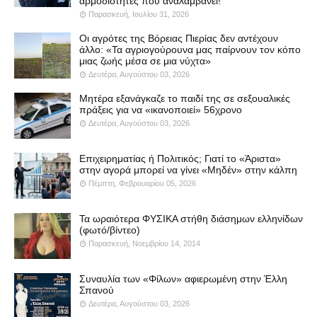
αρμοδιότητες που αναλαμβάνει!
Παρασκευή, Ιουλίου 31, 2026
Οι αγρότες της Βόρειας Πιερίας δεν αντέχουν
άλλο: «Τα αγριογούρουνα μας παίρνουν τον κόπο
μιας ζωής μέσα σε μια νύχτα»
Δευτέρα, Αυγούστου 03, 2026
Μητέρα εξανάγκαζε το παιδί της σε σεξουαλικές
πράξεις για να «ικανοποιεί» 56χρονο
Δευτέρα, Αυγούστου 03, 2026
Επιχειρηματίας ή Πολιτικός; Γιατί το «Άριστα»
στην αγορά μπορεί να γίνει «Μηδέν» στην κάλπη
Πέμπτη, Φεβρουαρίου 05, 2026
Τα ωραιότερα ΦΥΣΙΚΑ στήθη διάσημων ελληνίδων
(φωτό/βίντεο)
Παρασκευή, Νοεμβρίου 14, 2014
Συναυλία των «Φίλων» αφιερωμένη στην Έλλη
Σπανού
Δευτέρα, Αυγούστου 03, 2026