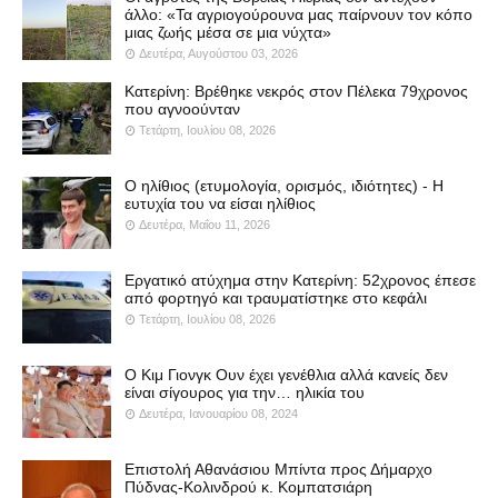
άλλο: «Τα αγριογούρουνα μας παίρνουν τον κόπο
μιας ζωής μέσα σε μια νύχτα»
Δευτέρα, Αυγούστου 03, 2026
Κατερίνη: Βρέθηκε νεκρός στον Πέλεκα 79χρονος
που αγνοούνταν
Τετάρτη, Ιουλίου 08, 2026
Ο ηλίθιος (ετυμολογία, ορισμός, ιδιότητες) - Η
ευτυχία του να είσαι ηλίθιος
Δευτέρα, Μαΐου 11, 2026
Εργατικό ατύχημα στην Κατερίνη: 52χρονος έπεσε
από φορτηγό και τραυματίστηκε στο κεφάλι
Τετάρτη, Ιουλίου 08, 2026
Ο Κιμ Γιονγκ Ουν έχει γενέθλια αλλά κανείς δεν
είναι σίγουρος για την… ηλικία του
Δευτέρα, Ιανουαρίου 08, 2024
Επιστολή Αθανάσιου Μπίντα προς Δήμαρχο
Πύδνας-Κολινδρού κ. Κομπατσιάρη