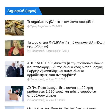
Δημοφιλή (μήνα)
Τι σημαίνει αν βλέπεις στον ύπνο σου φίδια;
Τρίτη, Αυγούστου 05, 2025
Τα ωραιότερα ΦΥΣΙΚΑ στήθη διάσημων ελληνίδων
(φωτό/βίντεο)
Παρασκευή, Νοεμβρίου 14, 2014
ΑΠΟΚΛΕΙΣΤΙΚΟ: Ανακάτεψε την τράπουλα πάλι ο
Κομπατσιάρης – Αυτός είναι ο νέος Αντιδήμαρχος
Γαβριήλ Αμανατίδης και αυτές είναι οι
αρμοδιότητες που αναλαμβάνει!
Παρασκευή, Ιουλίου 31, 2026
ΔΥΠΑ: Ποιοι άνεργοι δικαιούνται επιδότηση
μισθού έως 1.250 ευρώ και πώς μπορούν να
υποβάλουν αίτηση
Παρασκευή, Ιουλίου 17, 2026
Οι αγρότες της Βόρειας Πιερίας δεν αντέχουν