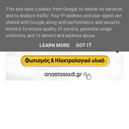
This site uses cookies from Google to deliver its services
and to analyze traffic. Your IP address and user-agent are
shared with Google along with performance and security
metrics to ensure quality of service, generate usage
statistics, and to detect and address abuse.
LEARN MORE
GOT IT