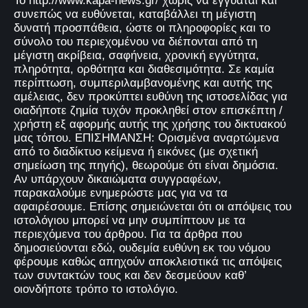
Το http://www.kapa-news.gr/ χωρίς να εγγυάται και
συνεπώς να ευθύνεται, καταβάλλει τη μέγιστη
δυνατή προσπάθεια, ώστε οι πληροφορίες και το
σύνολο του περιεχομένου να διέπονται από τη
μέγιστη ακρίβεια, σαφήνεια, χρονική εγγύτητα,
πληρότητα, ορθότητα και διαθεσιμότητα. Σε καμία
περίπτωση, συμπεριλαμβανομένης και αυτής της
αμέλειας, δεν προκύπτει ευθύνη της ιστοσελίδας για
οιαδήποτε ζημία τυχόν προκληθεί στον επισκέπτη /
χρήστη εξ αφορμής αυτής της χρήσης του δικτυακού
μας τόπου. ΕΠΙΣΗΜΑΝΣΗ: Ορισμένα αναρτώμενα
από το διαδίκτυο κείμενα ή εικόνες (με σχετική
σημείωση της πηγής), θεωρούμε ότι είναι δημόσια.
Αν υπάρχουν δικαιώματα συγγραφέων,
παρακαλούμε ενημερώστε μας για να τα
αφαιρέσουμε. Επίσης σημειώνεται ότι οι απόψεις του
ιστολόγιου μπορεί να μην συμπίπτουν με τα
περιεχόμενα του άρθρου. Για τα άρθρα που
δημοσιεύονται εδώ, ουδεμία ευθύνη εκ του νόμου
φέρουμε καθώς απηχούν αποκλειστικά τις απόψεις
των συντακτών τους και δεν δεσμεύουν καθ’
οιονδήποτε τρόπο το ιστολόγιο.