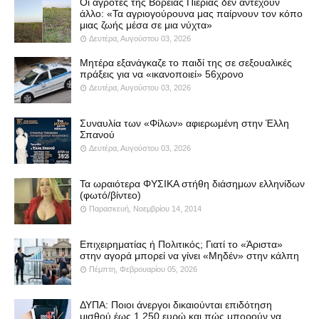
Οι αγρότες της Βόρειας Πιερίας δεν αντέχουν
άλλο: «Τα αγριογούρουνα μας παίρνουν τον κόπο
μιας ζωής μέσα σε μια νύχτα»
Δευτέρα, Αυγούστου 03, 2026
Μητέρα εξανάγκαζε το παιδί της σε σεξουαλικές
πράξεις για να «ικανοποιεί» 56χρονο
Δευτέρα, Αυγούστου 03, 2026
Συναυλία των «Φίλων» αφιερωμένη στην Έλλη
Σπανού
Δευτέρα, Αυγούστου 03, 2026
Τα ωραιότερα ΦΥΣΙΚΑ στήθη διάσημων ελληνίδων
(φωτό/βίντεο)
Παρασκευή, Νοεμβρίου 14, 2014
Επιχειρηματίας ή Πολιτικός; Γιατί το «Άριστα»
στην αγορά μπορεί να γίνει «Μηδέν» στην κάλπη
Πέμπτη, Φεβρουαρίου 05, 2026
ΔΥΠΑ: Ποιοι άνεργοι δικαιούνται επιδότηση
μισθού έως 1.250 ευρώ και πώς μπορούν να