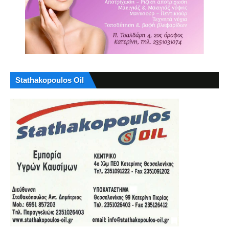
Stathakopoulos Oil