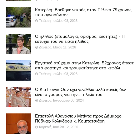
Κατερίνη: Βρέθηκε νεκρός στον Πέλεκα 79χρονος
που αγνοούνταν
Τετάρτη, Ιουλίου 08, 2026
Ο ηλίθιος (ετυμολογία, ορισμός, ιδιότητες) - Η
ευτυχία του να είσαι ηλίθιος
Δευτέρα, Μαΐου 11, 2026
Εργατικό ατύχημα στην Κατερίνη: 52χρονος έπεσε
από φορτηγό και τραυματίστηκε στο κεφάλι
Τετάρτη, Ιουλίου 08, 2026
Ο Κιμ Γιονγκ Ουν έχει γενέθλια αλλά κανείς δεν
είναι σίγουρος για την… ηλικία του
Δευτέρα, Ιανουαρίου 08, 2024
Επιστολή Αθανάσιου Μπίντα προς Δήμαρχο
Πύδνας-Κολινδρού κ. Κομπατσιάρη
Κυριακή, Ιουλίου 12, 2026