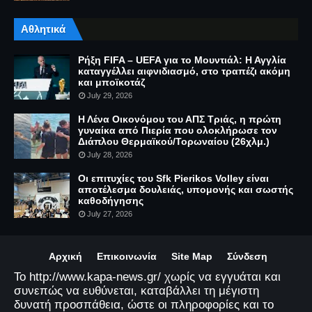
Αθλητικά
Ρήξη FIFA – UEFA για το Μουντιάλ: Η Αγγλία
καταγγέλλει αιφνιδιασμό, στο τραπέζι ακόμη
και μποϊκοτάζ
July 29, 2026
Η Λένα Οικονόμου του ΑΠΣ Τριάς, η πρώτη
γυναίκα από Πιερία που ολοκλήρωσε τον
Διάπλου Θερμαϊκού/Τορωναίου (26χλμ.)
July 28, 2026
Οι επιτυχίες του Sfk Pierikos Volley είναι
αποτέλεσμα δουλειάς, υπομονής και σωστής
καθοδήγησης
July 27, 2026
Αρχική
Επικοινωνία
Site Map
Σύνδεση
Το http://www.kapa-news.gr/ χωρίς να εγγυάται και
συνεπώς να ευθύνεται, καταβάλλει τη μέγιστη
δυνατή προσπάθεια, ώστε οι πληροφορίες και το