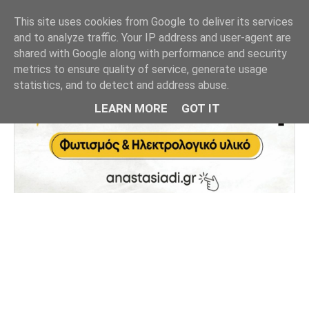
This site uses cookies from Google to deliver its services
and to analyze traffic. Your IP address and user-agent are
shared with Google along with performance and security
metrics to ensure quality of service, generate usage
statistics, and to detect and address abuse.
LEARN MORE
GOT IT