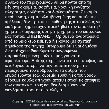
σύνολο του περιεχομένου να διέπονται από τη
μέγιστη ακρίβεια, σαφήνεια, χρονική εγγύτητα,
πληρότητα, ορθότητα και διαθεσιμότητα. Σε καμία
περίπτωση, συμπεριλαμβανομένης και αυτής της
αμέλειας, δεν προκύπτει ευθύνη της ιστοσελίδας για
οιαδήποτε ζημία τυχόν προκληθεί στον επισκέπτη /
χρήστη εξ αφορμής αυτής της χρήσης του δικτυακού
μας τόπου. ΕΠΙΣΗΜΑΝΣΗ: Ορισμένα αναρτώμενα
από το διαδίκτυο κείμενα ή εικόνες (με σχετική
σημείωση της πηγής), θεωρούμε ότι είναι δημόσια.
Αν υπάρχουν δικαιώματα συγγραφέων,
παρακαλούμε ενημερώστε μας για να τα
αφαιρέσουμε. Επίσης σημειώνεται ότι οι απόψεις του
ιστολόγιου μπορεί να μην συμπίπτουν με τα
περιεχόμενα του άρθρου. Για τα άρθρα που
δημοσιεύονται εδώ, ουδεμία ευθύνη εκ του νόμου
φέρουμε καθώς απηχούν αποκλειστικά τις απόψεις
των συντακτών τους και δεν δεσμεύουν καθ’
οιονδήποτε τρόπο το ιστολόγιο.
Copyright ©
2026
Kapa News το portal της Πιερίας
/ Κατασκευή -
Υποστήριξη :
http://www.kapa-webtv.gr