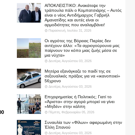
ΑΠΟΚΛΕΙΣΤΙΚΟ: Ανακάτεψε την
τράπουλα πάλι ο Κομπατσιάρης – Αυτός
είναι ο νέος Αντιδήμαρχος Γαβριήλ
Αμανατίδης και αυτές είναι οι
αρμοδιότητες που αναλαμβάνει!
Παρασκευή, Ιουλίου 31, 2026
Οι αγρότες της Βόρειας Πιερίας δεν
ν
αντέχουν άλλο: «Τα αγριογούρουνα μας
παίρνουν τον κόπο μιας ζωής μέσα σε
μια νύχτα»
Δευτέρα, Αυγούστου 03, 2026
Μητέρα εξανάγκαζε το παιδί της σε
σεξουαλικές πράξεις για να «ικανοποιεί»
56χρονο
Δευτέρα, Αυγούστου 03, 2026
Επιχειρηματίας ή Πολιτικός; Γιατί το
«Άριστα» στην αγορά μπορεί να γίνει
«Μηδέν» στην κάλπη
00
Πέμπτη, Φεβρουαρίου 05, 2026
Συναυλία των «Φίλων» αφιερωμένη στην
Έλλη Σπανού
Δευτέρα, Αυγούστου 03, 2026