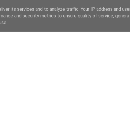
iver its services and to analyze traffic. Your IP address and us
mance and security metrics to ensure quality of service, gener
use.