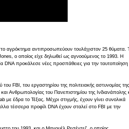
 στο αγρόκτημα αντιπροσωπεύουν τουλάχιστον 25 θύματα. 
 Jones, ο οποίος είχε δηλωθεί ως αγνοούμενος το 1993. Η
γία DNA προκάλεσε νέες προσπάθειες για την ταυτοποίηση
του FBI, του εργαστηρίου της πολιτειακής αστυνομίας τη
ας και Ανθρωπολογίας του Πανεπιστημίου της Ινδιανάπολης 
με έδρα το Τέξας. Μέχρι στιγμής, έχουν γίνει συνολικά
ώ άλλα τέσσερα προφίλ DNA έχουν σταλεί στο FBI με την
υστο του 1993, και ο Μανουέλ Ρεσέντεζ, ο οποίος