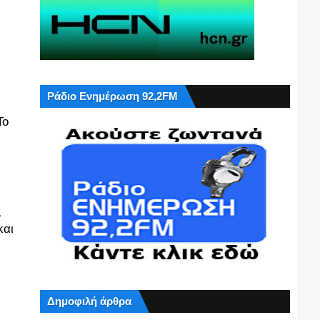
Ράδιο Ενημέρωση 92,2FM
Το
ς
και
Δημοφιλή άρθρα