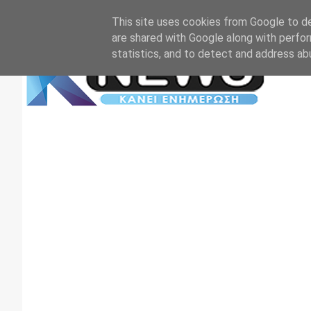
Αρχική
Επικοινωνία
Πρωτοσέλιδα
TV+RADIO
This site uses cookies from Google to del
are shared with Google along with perfor
statistics, and to detect and address ab