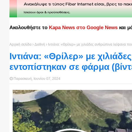
Ακολουθήστε το
Kapa News στο Google News
και μ
Αρχική σελίδα
Διεθνή
Ιντιάνα: «Θρίλερ» με χιλιάδες ανθρώπινα λείψανα πο
Ιντιάνα: «Θρίλερ» με χιλιάδ
εντοπίστηκαν σε φάρμα (βίντ
Παρασκευή, Ιουνίου 07, 2024