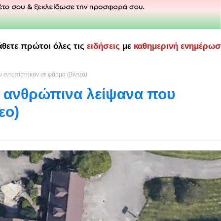
άθετε πρώτοι όλες τις
ειδήσεις
με
καθημερινή ενημέρω
υ εντοπίστηκαν σε φάρμα (βίντεο)
ες ανθρώπινα λείψανα που
εο)