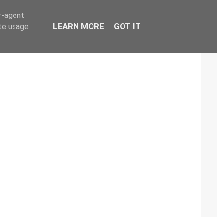
er-agent
LEARN MORE
GOT IT
ate usage