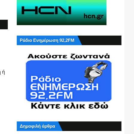
Ράδιο Ενημέρωση 92,2FM
 ή
Δημοφιλή άρθρα