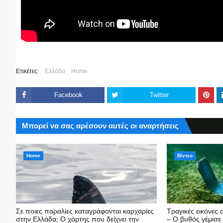
Ετικέτες:
Ελλάδα
Home
Facebook
Twitter
Μπορεί να σας αρέσουν αυτές οι αναρτήσεις
Home
Βίντεο
Σε ποιες παραλίες καταγράφονται καρχαρίες
Τραγικές εικόνες
στην Ελλάδα; Ο χάρτης που δείχνει την
– Ο βυθός γέμισε