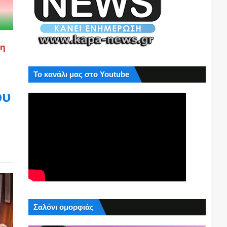
ση
Το κανάλι μας στο Youtube
ου
Σαλόνι ομορφιάς