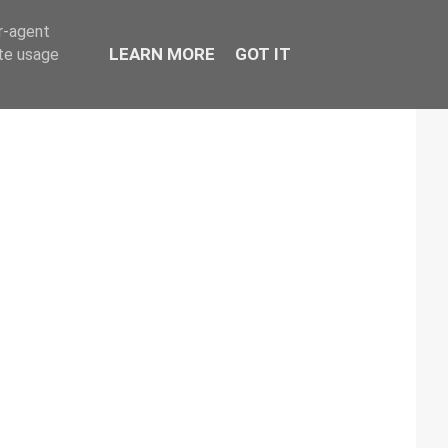
er-agent
LEARN MORE
GOT IT
ate usage