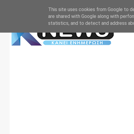
Αρχική
Επικοινωνία
Πρωτοσέλιδα
TV+RADIO
This site uses cookies from Google to del
are shared with Google along with perfor
statistics, and to detect and address ab