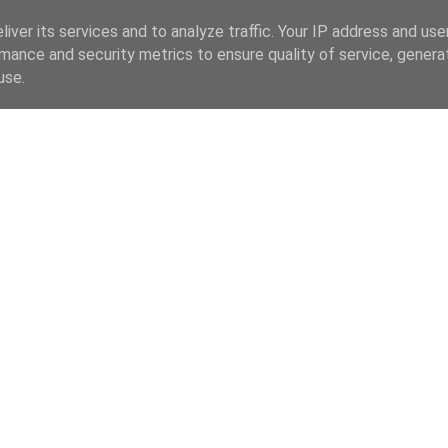
iver its services and to analyze traffic. Your IP address and us
mance and security metrics to ensure quality of service, gener
use.