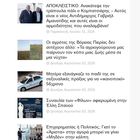
ΑΠΟΚΛΕΙΣΤΙΚΟ: Ανακάτεψε την
τράπουλα πάλι ο Κομπατσιάρης – Αυτός
είναι ο νέος Αντιδήμαρχος Γαβριήλ
Αμανατίδης και αυτές είναι οι
αρμοδιότητες που αναλαμβάνει!
Παρασκευή, Ιουλίου 31, 2026
Οι αγρότες της Βόρειας Πιερίας δεν
αντέχουν άλλο: «Τα αγριογούρουνα μας
παίρνουν τον κόπο μιας ζωής μέσα σε
μια νύχτα»
Δευτέρα, Αυγούστου 03, 2026
Μητέρα εξανάγκαζε το παιδί της σε
σεξουαλικές πράξεις για να «ικανοποιεί»
56χρονο
Δευτέρα, Αυγούστου 03, 2026
Συναυλία των «Φίλων» αφιερωμένη στην
Έλλη Σπανού
Δευτέρα, Αυγούστου 03, 2026
Επιχειρηματίας ή Πολιτικός; Γιατί το
«Άριστα» στην αγορά μπορεί να γίνει
«Μηδέν» στην κάλπη