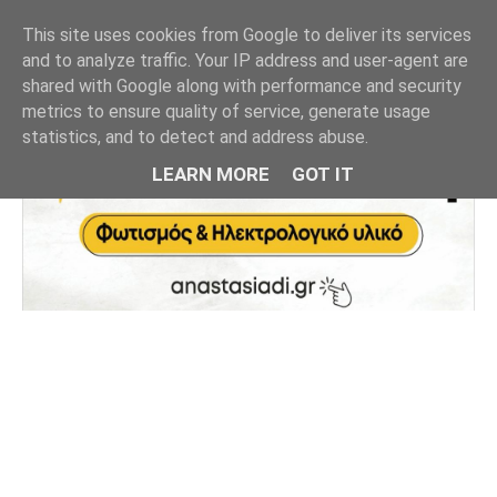
This site uses cookies from Google to deliver its services
and to analyze traffic. Your IP address and user-agent are
shared with Google along with performance and security
metrics to ensure quality of service, generate usage
statistics, and to detect and address abuse.
LEARN MORE
GOT IT