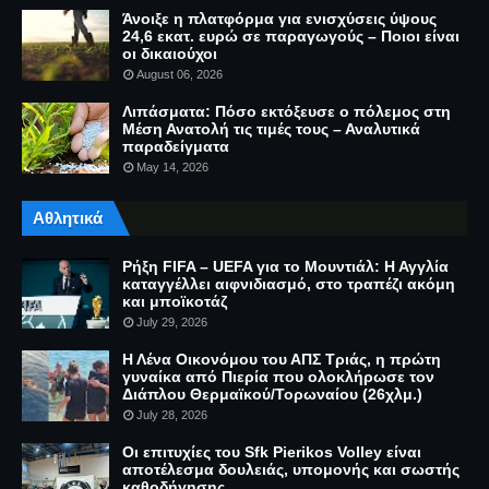
Άνοιξε η πλατφόρμα για ενισχύσεις ύψους
24,6 εκατ. ευρώ σε παραγωγούς – Ποιοι είναι
οι δικαιούχοι
August 06, 2026
Λιπάσματα: Πόσο εκτόξευσε ο πόλεμος στη
Μέση Ανατολή τις τιμές τους – Αναλυτικά
παραδείγματα
May 14, 2026
Αθλητικά
Ρήξη FIFA – UEFA για το Μουντιάλ: Η Αγγλία
καταγγέλλει αιφνιδιασμό, στο τραπέζι ακόμη
και μποϊκοτάζ
July 29, 2026
Η Λένα Οικονόμου του ΑΠΣ Τριάς, η πρώτη
γυναίκα από Πιερία που ολοκλήρωσε τον
Διάπλου Θερμαϊκού/Τορωναίου (26χλμ.)
July 28, 2026
Οι επιτυχίες του Sfk Pierikos Volley είναι
αποτέλεσμα δουλειάς, υπομονής και σωστής
καθοδήγησης