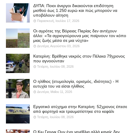
ΔΥΠΑ: Ποιοι άνεργοι δικαιούνται επιδότηση
μισθού έως 1.250 ευρώ και πώς μπορούν να
υποβάλουν αίτηση
Παρασκευή, Ιουλίου 17, 2026
Οι αγρότες της Βόρειας Πιερίας δεν αντέχουν
άλλο: «Τα αγριογούρουνα μας παίρνουν τον κόπο
μιας ζωής μέσα σε μια νύχτα»
Δευτέρα, Αυγούστου 03, 2026
Κατερίνη: Βρέθηκε νεκρός στον Πέλεκα 79χρονος
που αγνοούνταν
Τετάρτη, Ιουλίου 08, 2026
Ο ηλίθιος (ετυμολογία, ορισμός, ιδιότητες) - Η
ευτυχία του να είσαι ηλίθιος
Δευτέρα, Μαΐου 11, 2026
Εργατικό ατύχημα στην Κατερίνη: 52χρονος έπεσε
από φορτηγό και τραυματίστηκε στο κεφάλι
Τετάρτη, Ιουλίου 08, 2026
Ο Κιμ Γιονγκ Ουν έχει γενέθλια αλλά κανείς δεν