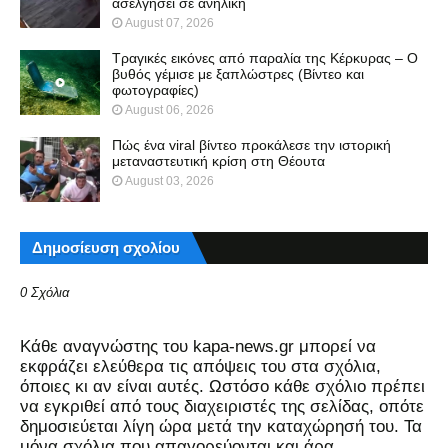
ασελγήσει σε ανήλικη
August 07, 2026
Τραγικές εικόνες από παραλία της Κέρκυρας – Ο
βυθός γέμισε με ξαπλώστρες (Βίντεο και
φωτογραφίες)
August 06, 2026
Πώς ένα viral βίντεο προκάλεσε την ιστορική
μεταναστευτική κρίση στη Θέουτα
August 03, 2026
Δημοσίευση σχολίου
0 Σχόλια
Kάθε αναγνώστης του kapa-news.gr μπορεί να
εκφράζει ελεύθερα τις απόψεις του στα σχόλια,
όποιες κι αν είναι αυτές. Ωστόσο κάθε σχόλιο πρέπει
να εγκριθεί από τους διαχειριστές της σελίδας, οπότε
δημοσιεύεται λίγη ώρα μετά την καταχώρησή του. Τα
μόνα σχόλια που απαγορεύονται και άρα