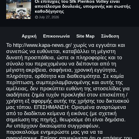
Οι επιτυχίες του Sfk Pierikos Volley είναι
αποτέλεσμα δουλειάς, υπομονής και σωστής
καθοδήγησης
July 27, 2026
Αρχική
Επικοινωνία
Site Map
Σύνδεση
Το http://www.kapa-news.gr/ χωρίς να εγγυάται και
συνεπώς να ευθύνεται, καταβάλλει τη μέγιστη
δυνατή προσπάθεια, ώστε οι πληροφορίες και το
σύνολο του περιεχομένου να διέπονται από τη
μέγιστη ακρίβεια, σαφήνεια, χρονική εγγύτητα,
πληρότητα, ορθότητα και διαθεσιμότητα. Σε καμία
περίπτωση, συμπεριλαμβανομένης και αυτής της
αμέλειας, δεν προκύπτει ευθύνη της ιστοσελίδας για
οιαδήποτε ζημία τυχόν προκληθεί στον επισκέπτη /
χρήστη εξ αφορμής αυτής της χρήσης του δικτυακού
μας τόπου. ΕΠΙΣΗΜΑΝΣΗ: Ορισμένα αναρτώμενα
από το διαδίκτυο κείμενα ή εικόνες (με σχετική
σημείωση της πηγής), θεωρούμε ότι είναι δημόσια.
Αν υπάρχουν δικαιώματα συγγραφέων,
παρακαλούμε ενημερώστε μας για να τα
αφαιρέσουμε. Επίσης σημειώνεται ότι οι απόψεις του