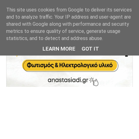
This site uses cookies from Google to deliver its services
and to analyze traffic. Your IP address and user-agent are
shared with Google along with performance and security
metrics to ensure quality of service, generate usage
statistics, and to detect and address abuse.
LEARN MORE
GOT IT