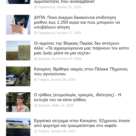
αρμοδιότητες που αναλαμβάνει!
Παρασκευή, Ιουλίου 31, 2026
ΔΥΠΑ: Ποιοι άνεργοι δικαιούνται επιδότηση
μισθού έως 1.250 ευρώ και πώς μπορούν να
υποβάλουν αίτηση
Παρασκευή, Ιουλίου 17, 2026
Οι αγρότες της Βόρειας Πιερίας δεν αντέχουν
άλλο: «Τα αγριογούρουνα μας παίρνουν τον κόπο
μιας ζωής μέσα σε μια νύχτα»
Δευτέρα, Αυγούστου 03, 2026
Κατερίνη: Βρέθηκε νεκρός στον Πέλεκα 79χρονος
που αγνοούνταν
Τετάρτη, Ιουλίου 08, 2026
Ο ηλίθιος (ετυμολογία, ορισμός, ιδιότητες) - Η
ευτυχία του να είσαι ηλίθιος
Δευτέρα, Μαΐου 11, 2026
Εργατικό ατύχημα στην Κατερίνη: 52χρονος έπεσε
από φορτηγό και τραυματίστηκε στο κεφάλι
Τετάρτη, Ιουλίου 08, 2026